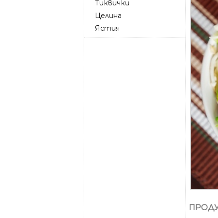
Тиквички
Целина
Ястия
ПРОДУ