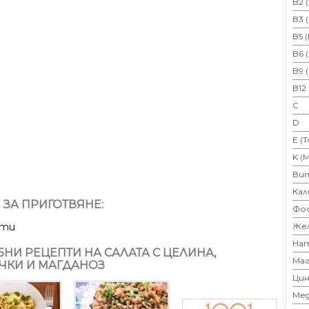
B2 
B3 
B5 
B6 
B9 
B12
C
D
E (
K (
Ви
Кал
 ЗА ПРИГОТВЯНЕ:
Фо
Же
ути
На
НИ РЕЦЕПТИ НА САЛАТА С ЦЕЛИНА,
Маг
ЧКИ И МАГДАНОЗ
Цин
Ме