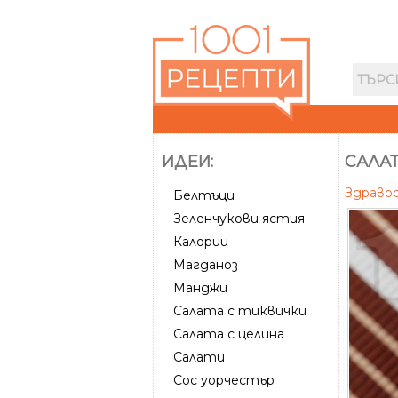
ИДЕИ:
САЛАТ
Здраво
Белтъци
Зеленчукови ястия
Калории
Магданоз
Манджи
Салата с тиквички
Салата с целина
Салати
Сос уорчестър