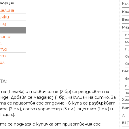
порции
Кал
целина
Кол
ички
Бе
ноз
Маз
Н
рчица
М
с
тър
П
ет
Ом
ол
О
Въ
Ф
ТА:
Н
а (1 глава) и тиквичките (2 бр) се рендосват на
З
нде. Добавя се магданоз (1 бр), накълцан на ситно. За
Хо
та се приготвя сос отделно - в купа се разбъркват
Вит
та (2 с.л.), сосът уорчестър (3 с.л.), оцетът (1 с.л.) и
1 щип.).
А
B1 
та се поднася с купичка от приготвения сос.