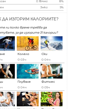
ган
0.184мг
8%
ен
3мкг
5%
К ДА ИЗГОРИМ КАЛОРИИТЕ?
те ли колко време трябва да
тувате, за да изгорите 31 калoрии?
ане
Колело
Ски
2ч
0:03ч
0:04ч
ци
Плуване
Фитнес
4ч
0:04ч
0:05ч