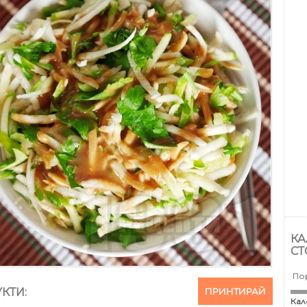
КА
СТ
По
ПРИНТИРАЙ
КТИ:
Кал