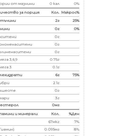
ории от мазнини
0 кал
0%
ичество за порция
Кол.
Макрос%
лтъчини
2
г
25%
нини
0
г
0%
аситени
0
г
ононенаситени
0г
олиненаситени
0г
ега 3,6,9
0.75г
мега 3
0.1г
глехидрати
6
г
75%
ибри
2.1
г
ишесте
0г
ахари
3г
лестерол
0
мг
амини и минерали
Кол.
%Ден
67мкг
7%
(Тиамин)
0.095мг
8%