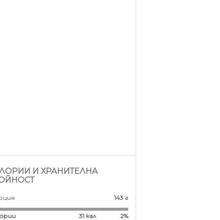
ЛОРИИ И ХРАНИТЕЛНА
ОЙНОСТ
рция
143 г
ории
31
кал
2%