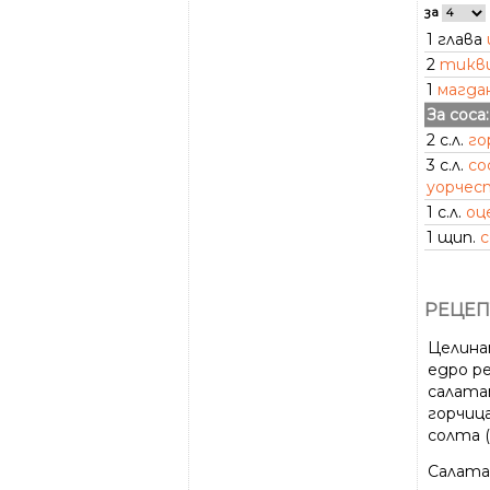
за
1 глава
2
тикв
1
магда
За соса:
2 с.л.
го
3 с.л.
со
уорчес
1 с.л.
оц
1 щип.
с
РЕЦЕП
Целинат
едро ре
салата
горчица
солта (
Салата