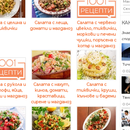
Ман
Сел
 с целина и
Салата с леща,
КА
Салата с червено
иквички
домати и магданоз
цвекло, тиквички,
Знае
моркови и печени
спор
чушки, поръсена с
копър и магданоз
Тич
0:0
Салата с нахут,
Салата с
 с рукола и
киноа, домати,
тиквички, круши,
офи, яйца,
краставици,
кълнове и бадеми
и и магданоз
Тан
сирене и магданоз
0:0