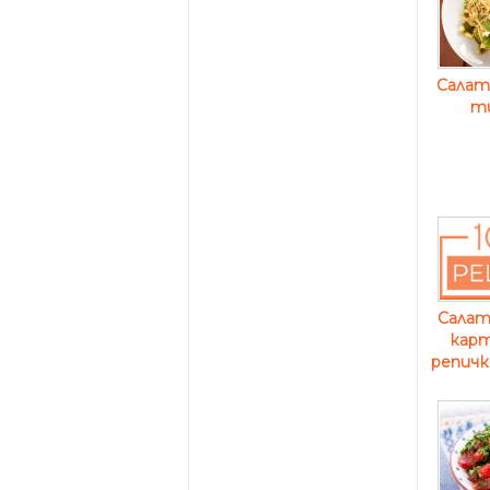
Салата
т
Салата
карт
репичк