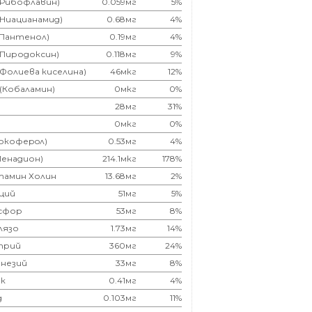
(Рибофлавин)
0.059мг
5%
(Ниацианамид)
0.68мг
4%
(Пантенол)
0.19мг
4%
(Пиродоксин)
0.118мг
9%
(Фолиева киселина)
46мкг
12%
 (Кобаламин)
0мкг
0%
28мг
31%
0мкг
0%
Токоферoл)
0.53мг
4%
Менадион)
214.1мкг
178%
тамин Холин
13.68мг
2%
ций
51мг
5%
сфор
53мг
8%
лязо
1.73мг
14%
трий
360мг
24%
незий
33мг
8%
к
0.41мг
4%
д
0.103мг
11%