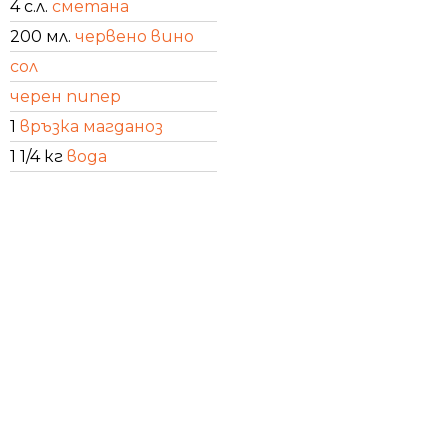
4 с.л.
сметана
200 мл.
червено вино
сол
черен пипер
1
връзка магданоз
1 1/4 кг
вода