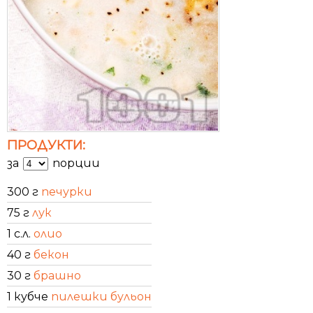
ПРОДУКТИ:
за
порции
300 г
печурки
75 г
лук
1 с.л.
олио
40 г
бекон
30 г
брашно
1 кубче
пилешки бульон