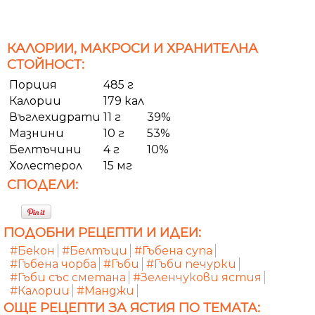
КАЛОРИИ, МАКРОСИ И ХРАНИТЕЛНА
СТОЙНОСТ:
Порция
485 г
Калории
179 кал
Въглехидрати
11 г
39%
Мазнини
10 г
53%
Белтъчини
4 г
10%
Холестерол
15 мг
СПОДЕЛИ:
ПОДОБНИ РЕЦЕПТИ И ИДЕИ:
#Бекон
#Белтъци
#Гъбена супа
#Гъбена чорба
#Гъби
#Гъби печурки
#Гъби със сметана
#Зеленчукови ястия
#Калории
#Манджи
ОЩЕ РЕЦЕПТИ ЗА ЯСТИЯ ПО ТЕМАТА: