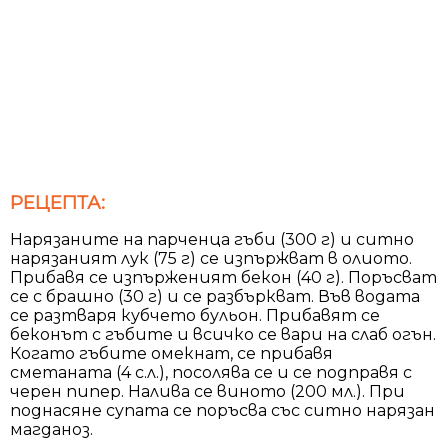
РЕЦЕПТА:
Нарязаните на парченца гъби (300 г) и ситно
нарязаният лук (75 г) се изпържват в олиото.
Прибавя се изпърженият бекон (40 г). Поръсват
се с брашно (30 г) и се разбъркват. Във водата
се разтваря кубчето бульон. Прибавят се
беконът с гъбите и всичко се вари на слаб огън.
Когато гъбите омекнат, се прибавя
сметаната (4 с.л.), посолява се и се подправя с
черен пипер. Налива се виното (200 мл.). При
поднасяне супата се поръсва със ситно нарязан
магданоз.