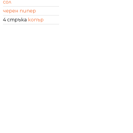
сол
черен пипер
4 стръка
копър