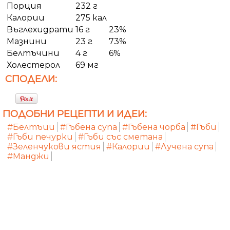
Порция
232 г
Калории
275 кал
Въглехидрати
16 г
23%
Мазнини
23 г
73%
Белтъчини
4 г
6%
Холестерол
69 мг
СПОДЕЛИ:
ПОДОБНИ РЕЦЕПТИ И ИДЕИ:
#Белтъци
#Гъбена супа
#Гъбена чорба
#Гъби
#Гъби печурки
#Гъби със сметана
#Зеленчукови ястия
#Калории
#Лучена супа
#Манджи