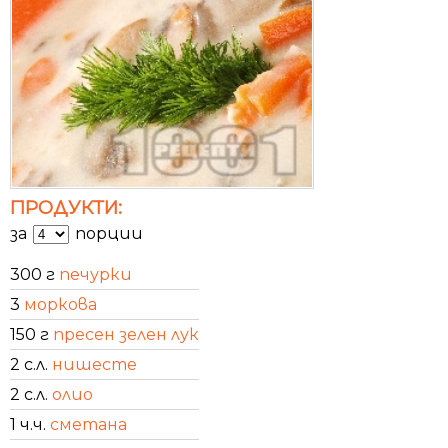
ПРОДУКТИ:
за
порции
300 г
печурки
3
моркова
150 г
пресен зелен лук
2 с.л.
нишесте
2 с.л.
олио
1 ч.ч.
сметана