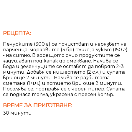
РЕЦЕПТА:
Печурките (300 г) се почистват и нарязват на
парченца, морковите (3 бр) също, а лукът (150 г)
- на ситно. В горещото олио продуктите се
задушават под капак до омекване. Налива се
вода и зеленчуците се оставят да поврят 2-3
минути. Добавя се нишестето (2 с.л.) и супата
ври още 2 минути. Налива се разбитата
сметана (1 ч.ч.) и ястието ври още 2 минути.
Посолява се, подправя се с черен пипер. Супата
се поднася топла, украсена с пресен копър.
ВРЕМЕ ЗА ПРИГОТВЯНЕ:
30 минути