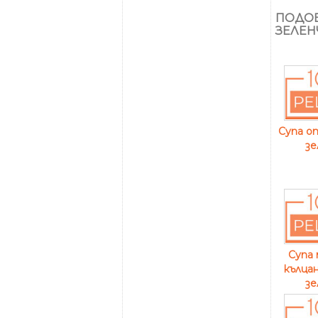
ПОДОБ
ЗЕЛЕН
Супа о
зе
Супа
кълцан
зе