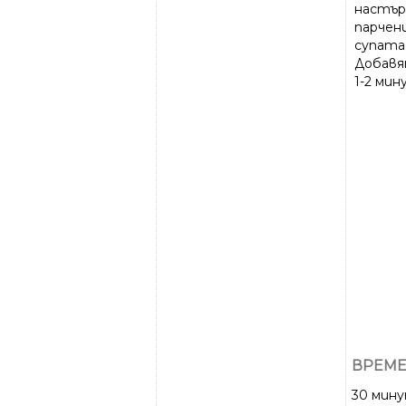
настър
парчен
супата
Добавя
1-2 мин
ВРЕМЕ
30 мин