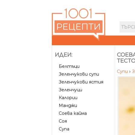
ИДЕИ:
СОЕВА
ТЕСТ
Белтъци
Супи
›
З
Зеленчукови супи
Зеленчукови ястия
Зеленчуци
Калории
Манджи
Соева кайма
Соя
Супа