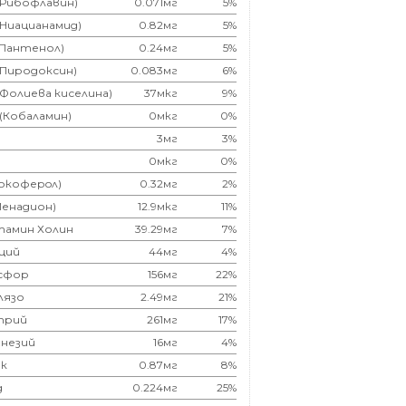
(Рибофлавин)
0.071мг
5%
(Ниацианамид)
0.82мг
5%
(Пантенол)
0.24мг
5%
(Пиродоксин)
0.083мг
6%
(Фолиева киселина)
37мкг
9%
 (Кобаламин)
0мкг
0%
3мг
3%
0мкг
0%
Токоферoл)
0.32мг
2%
Менадион)
12.9мкг
11%
тамин Холин
39.29мг
7%
ций
44мг
4%
сфор
156мг
22%
лязо
2.49мг
21%
трий
261мг
17%
незий
16мг
4%
к
0.87мг
8%
д
0.224мг
25%