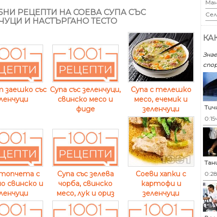
Ман
НИ РЕЦЕПТИ НА СОЕВА СУПА СЪС
Сел
ЧУЦИ И НАСТЪРГАНО ТЕСТО
КА
Знае
спор
Супа с телешко
т заешко със
Супа със зеленчуци,
месо, ечемик и
ленчуци
свинско месо и
Тич
зеленчуци
фиде
0:15
Тан
Соеви хапки с
 топчета с
Супа със зелева
0:2
картофи и
о свинско и
чорба, свинско
зеленчуци
ленчуци
месо, лук и ориз