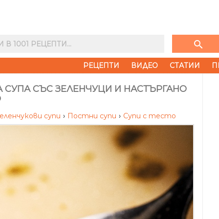
search
РЕЦЕПТИ
ВИДЕО
СТАТИИ
П
 СУПА СЪС ЗЕЛЕНЧУЦИ И НАСТЪРГАНО
О
еленчукови супи
›
Постни супи
›
Супи с тесто