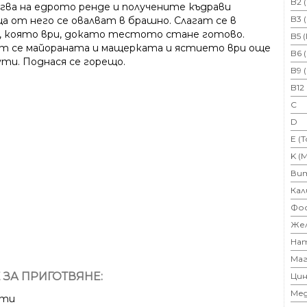
B2 
гва на едрото ренде и получените къдрави
B3 
ца от него се овалват в брашно. Слагат се в
, която ври, докато тестото стане готово.
B5 
т се майоранатa и мащерката и ястието ври още
B6 
ути. Поднася се горещо.
B9 
B12
C
D
E (
K (
Ви
Кал
Фо
Же
На
Маг
 ЗА ПРИГОТВЯНЕ:
Цин
Ме
ути