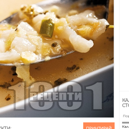
КА
СТ
По
Кал
ПРИНТИРАЙ
КТИ: