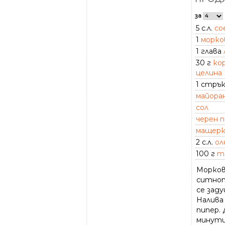
за
5 с.л.
со
1
морко
1 глава
30 г
ко
целина
1 стръ
майора
сол
черен 
мащерк
2 с.л.
ол
100 г
т
Морковъ
ситното
се зад
Налива 
пипер. 
минути