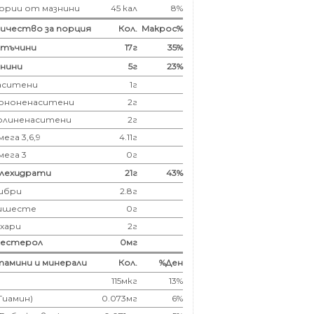
ории от мазнини
45 кал
8%
ичество за порция
Кол.
Макрос%
лтъчини
17
г
35%
нини
5
г
23%
аситени
1
г
ононенаситени
2г
олиненаситени
2г
ега 3,6,9
4.11г
мега 3
0г
глехидрати
21
г
43%
ибри
2.8
г
ишесте
0г
ахари
2г
лестерол
0
мг
амини и минерали
Кол.
%Ден
115мкг
13%
(Тиамин)
0.073мг
6%