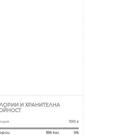
ЛОРИИ И ХРАНИТЕЛНА
ОЙНОСТ
рция
100 г
ории
188
кал
9%