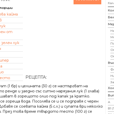
Кал
порции
Кол
ева кайма
Бе
в
Маз
лук
Н
рен от
М
к
зелен лук
П
н
Ом
О
пипер
Въ
а
Ф
ио
Н
РЕЦЕПТА:
есто
З
т (1 бр) и целината (30 г) се настъргват на
Хо
 ренде и заедно със ситно нарязания лук (1 глава)
Вит
ушават в горещото олио под капак за кратко.
се гореща вода. Посолява се и се подправя с черен
А
Добавя се соевата кайма (5 с.л.) и супата ври няколко
B1 
. През това време твърдото тесто (100 г) се