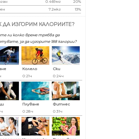
ган
0.469мг
20%
ен
7.2мкг
13%
К ДА ИЗГОРИМ КАЛОРИИТЕ?
те ли колко време трябва да
тувате, за да изгорите 188 калoрии?
ане
Колело
Ски
ч
0:21ч
0:24ч
ци
Плуване
Фитнес
8ч
0:28ч
0:31ч