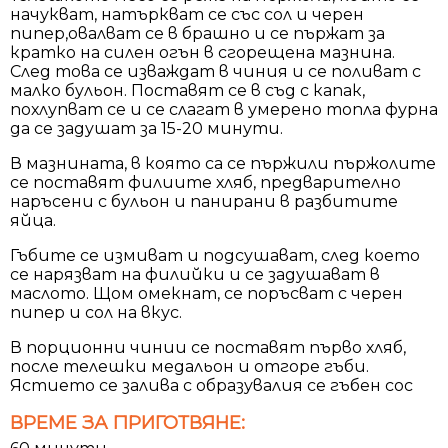
начукват, натъркват се със сол и черен
пипер,овалват се в брашно и се пържат за
кратко на силен огън в сгорещена мазнина.
След това се изваждат в чиния и се поливат с
малко бульон. Поставят се в съд с капак,
похлупват се и се слагат в умерено топла фурна
да се задушат за 15-20 минути.
В мазнината, в която са се пържили пържолите
се поставят филиите хляб, предварително
наръсени с бульон и панирани в разбитите
яйца.
Гъбите се измиват и подсушават, след което
се нарязват на филийки и се задушават в
маслото. Щом омекнат, се поръсват с черен
пипер и сол на вкус.
В порционни чинии се поставят първо хляб,
после телешки медальон и отгоре гъби.
Ястието се залива с образувалия се гъбен сос
ВРЕМЕ ЗА ПРИГОТВЯНЕ: