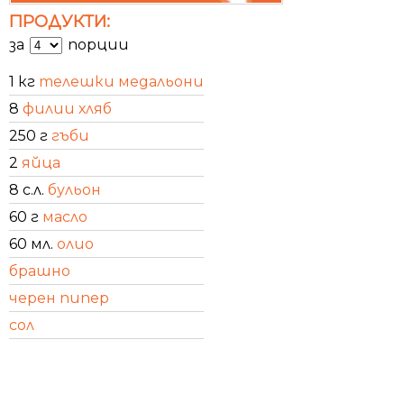
ПРОДУКТИ:
за
порции
1 кг
телешки медальони
8
филии хляб
250 г
гъби
2
яйца
8 с.л.
бульон
60 г
масло
60 мл.
олио
брашно
черен пипер
сол