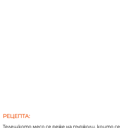
РЕЦЕПТА:
Телешкото месо се реже на пържоли, които се