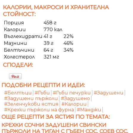
КАЛОРИИ, МАКРОСИ И ХРАНИТЕЛНА
СТОЙНОСТ:
Порция
458 г
Калории
770 кал
Въглехидрати
41 г
22%
Мазнини
39 г
46%
Белтъчини
64 г
34%
Холестерол
321 мг
СПОДЕЛИ:
ПОДОБНИ РЕЦЕПТИ И ИДЕИ:
#Белтъци
#Гъби
#Гъби печурки
#Задушени
#Задушени пържоли
#Задушено
#Зеленчукови ястия
#Калории
#Крехки пържоли на фурна
#Манджи
ОЩЕ РЕЦЕПТИ ЗА ЯСТИЯ ПО ТЕМАТА:
КРЕХКИ СОЧНИ ЗАДУШЕНИ СВИНСКИ
ПЪРЖОЛИ НА ТИГАН С ГЪБЕН СОС, СОЕВ СОС,