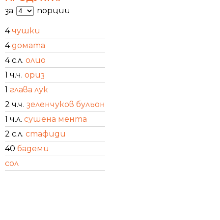
за
порции
4
чушки
4
домата
4 с.л.
олио
1 ч.ч.
ориз
1
глава лук
2 ч.ч.
зеленчуков бульон
1 ч.л.
сушена мента
2 с.л.
стафиди
40
бадеми
сол