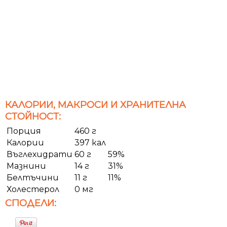
КАЛОРИИ, МАКРОСИ И ХРАНИТЕЛНА
СТОЙНОСТ:
Порция
460 г
Калории
397 кал
Въглехидрати
60 г
59%
Мазнини
14 г
31%
Белтъчини
11 г
11%
Холестерол
0 мг
СПОДЕЛИ: