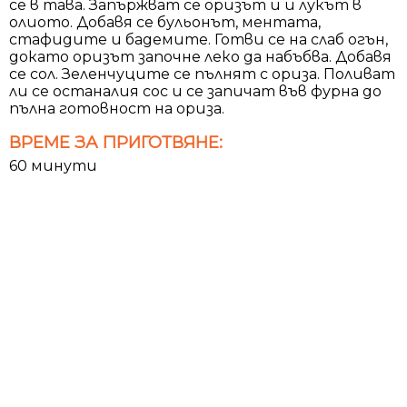
се в тава. Запържват се оризът и и лукът в
олиото. Добавя се бульонът, ментата,
стафидите и бадемите. Готви се на слаб огън,
докато оризът започне леко да набъбва. Добавя
се сол. Зеленчуците се пълнят с ориза. Поливат
ли се останалия сос и се запичат във фурна до
пълна готовност на ориза.
ВРЕМЕ ЗА ПРИГОТВЯНЕ:
60 минути