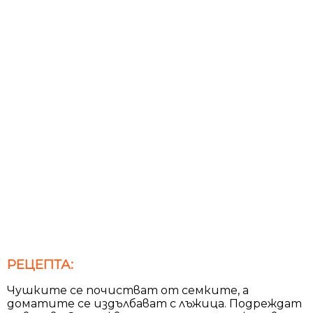
РЕЦЕПТА:
Чушките се почистват от семките, а
доматите се издълбават с лъжица. Подреждат