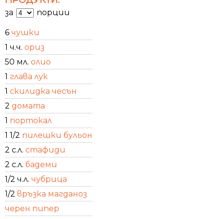
за
порции
6
чушки
1 ч.ч.
ориз
50 мл.
олио
1
глава лук
1
скилидка чесън
2
домата
1
портокал
1 1/2
пилешки бульон
2 с.л.
стафиди
2 с.л.
бадеми
1/2 ч.л.
чубрица
1/2
връзка магданоз
черен пипер