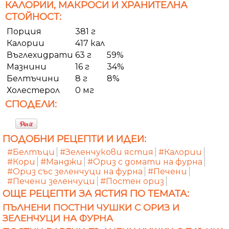
КАЛОРИИ, МАКРОСИ И ХРАНИТЕЛНА
СТОЙНОСТ:
Порция
381 г
Калории
417 кал
Въглехидрати
63 г
59%
Мазнини
16 г
34%
Белтъчини
8 г
8%
Холестерол
0 мг
СПОДЕЛИ:
ПОДОБНИ РЕЦЕПТИ И ИДЕИ:
#Белтъци
#Зеленчукови ястия
#Калории
#Кори
#Манджи
#Ориз с домати на фурна
#Ориз със зеленчуци на фурна
#Печени
#Печени зеленчуци
#Постен ориз
ОЩЕ РЕЦЕПТИ ЗА ЯСТИЯ ПО ТЕМАТА:
ПЪЛНЕНИ ПОСТНИ ЧУШКИ С ОРИЗ И
ЗЕЛЕНЧУЦИ НА ФУРНА