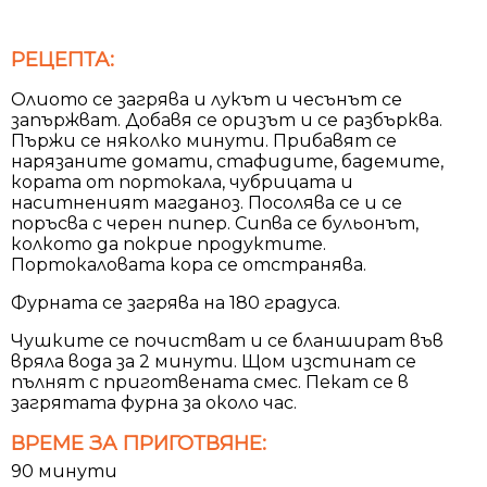
РЕЦЕПТА:
Олиото се загрява и лукът и чесънът се
запържват. Добавя се оризът и се разбърква.
Пържи се няколко минути. Прибавят се
нарязаните домати, стафидите, бадемите,
кората от портокала, чубрицата и
наситненият магданоз. Посолява се и се
поръсва с черен пипер. Сипва се бульонът,
колкото да покрие продуктите.
Портокаловата кора се отстранява.
Фурната се загрява на 180 градуса.
Чушките се почистват и се бланшират във
вряла вода за 2 минути. Щом изстинат се
пълнят с приготвената смес. Пекат се в
загрятата фурна за около час.
ВРЕМЕ ЗА ПРИГОТВЯНЕ:
90 минути