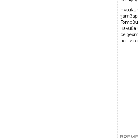
Чушкит
затвар
Готови
налива
се зех
чиния и
ВРЕМЕ