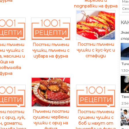
фурна
моркови и
Ман
подправки на фурна
Сел
КА
Знае
спор
Постни пълнени
ни пълнени
Постни пълнени
чушки с кус-кус и
ни чушки с
чушки, пълнени с
стафиди
а, маслини и
извара на фурна
яйца на
Тич
ровълнова
1:30
фурна
Тан
2:54
Пълнени постни
ени постни
Постни пълнени
сушени червени
с ориз, лук,
сушени чушки с
чушки с ориз на
н, домати,
боб и нахут от
фурна
калова кора
консерва на фурна