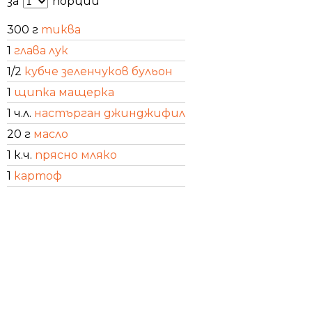
за
порции
300 г
тиква
1
глава лук
1/2
кубче зеленчуков бульон
1
щипка мащерка
1 ч.л.
настърган джинджифил
20 г
масло
1 к.ч.
прясно мляко
1
картоф