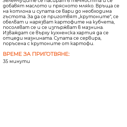
Зеленчуците се пасират в течността и се
добавят маслото и прясното мляко. Връща се
на котлона и супата се вари до необходима
гъстота. За да се приготвят „крутоните", се
обелват и нарязват картофите на кубчета,
посоляват се и се изпържват в мазнина.
Изваждат се върху кухненска хартия да се
отцеди мазнината. Супата се сервира,
поръсена с крутоните от картофи.
ВРЕМЕ ЗА ПРИГОТВЯНЕ:
35 минути