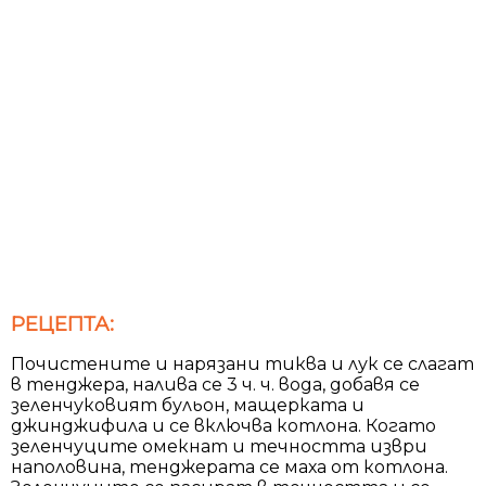
РЕЦЕПТА:
Почистените и нарязани тиква и лук се слагат
в тенджера, налива се 3 ч. ч. вода, добавя се
зеленчуковият бульон, мащерката и
джинджифила и се включва котлона. Когато
зеленчуците омекнат и течността изври
наполовина, тенджерата се маха от котлона.