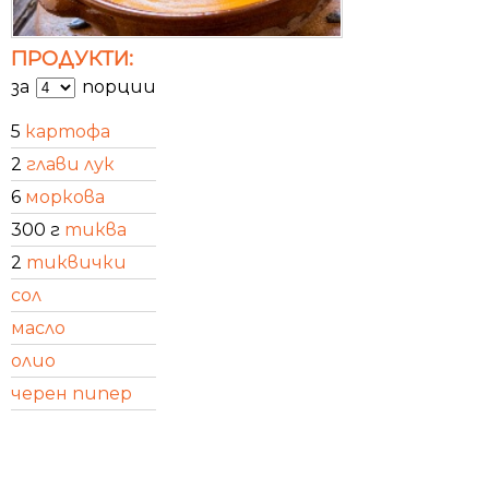
ПРОДУКТИ:
за
порции
5
картофа
2
глави лук
6
моркова
300 г
тиква
2
тиквички
сол
масло
олио
черен пипер