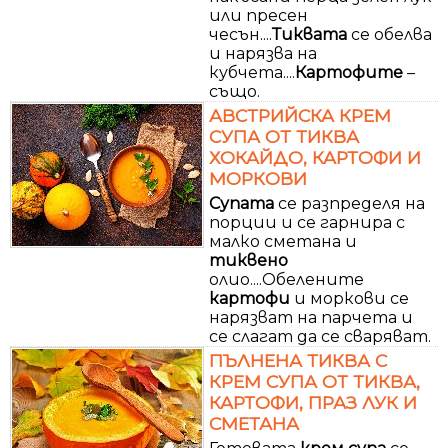
или пресен
чесън....
Тиквата
се обелва
и нарязва на
кубчета....
Картофите
–
също.
АВСТРИЙСКА КРЕМ
СУПА ОТ ТИКВА
ХОКАЙДО, КАРТОФИ И
МОРКОВИ
Супата
се разпределя на
порции и се гарнира с
малко сметана и
тиквено
олио....Обелените
картофи
и моркови се
нарязват на парчета и
се слагат да се сваряват.
ПЪЛНЕНА ТИКВА С
КРЕМ СУПА ОТ ТИКВА,
КАРТОФИ, ПРАЗ ЛУК И
СМЕТАНА