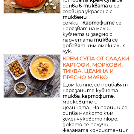
Готовата
крем
супа
се
сипва в
тиквата
и се
сервира украсена с
тиквени
семки....
Картофите
се
нарязват на малки
кубчета и заедно с
парчетата
тиква
се
добавят към омекналия
лук.
КРЕМ СУПА ОТ СЛАДКИ
КАРТОФИ, МОРКОВИ,
ТИКВА, ЦЕЛИНА И
ПРЯСНО МЛЯКО
Щом кипне, се прибавят
нарязаните кубчета
тиква
,
картофите
,
морковите и
целината....На порции се
сипва млякото към
зеленчуковото пюре,
докато се получи
желаната консистенция