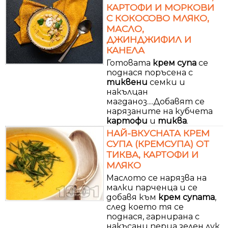
КАРТОФИ И МОРКОВИ
С КОКОСОВО МЛЯКО,
МАСЛО,
ДЖИНДЖИФИЛ И
КАНЕЛА
Готовата
крем
супа
се
поднася поръсена с
тиквени
семки и
накълцан
магданоз....Добавят се
нарязаните на кубчета
картофи
и
тиква
.
НАЙ-ВКУСНАТА КРЕМ
СУПА (КРЕМСУПА) ОТ
ТИКВА, КАРТОФИ И
МЛЯКО
Маслото се нарязва на
малки парченца и се
добавя към
крем
супата
,
след което тя се
поднася, гарнирана с
накъсани перца зелен лук