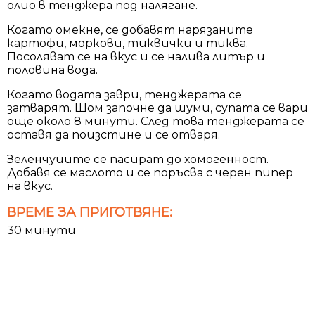
олио в тенджера под налягане.
Когато омекне, се добавят нарязаните
картофи, моркови, тиквички и тиква.
Посоляват се на вкус и се налива литър и
половина вода.
Когато водата заври, тенджерата се
затварят. Щом започне да шуми, супата се вари
още около 8 минути. След това тенджерата се
оставя да поизстине и се отваря.
Зеленчуците се пасират до хомогенност.
Добавя се маслото и се поръсва с черен пипер
на вкус.
ВРЕМЕ ЗА ПРИГОТВЯНЕ:
30 минути