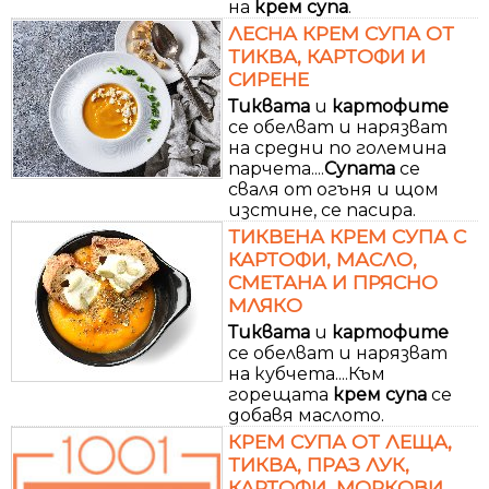
на
крем
супа
.
ЛЕСНА КРЕМ СУПА ОТ
ТИКВА, КАРТОФИ И
СИРЕНЕ
Тиквата
и
картофите
се обелват и нарязват
на средни по големина
парчета....
Супата
се
сваля от огъня и щом
изстине, се пасира.
ТИКВЕНА КРЕМ СУПА С
КАРТОФИ, МАСЛО,
СМЕТАНА И ПРЯСНО
МЛЯКО
Тиквата
и
картофите
се обелват и нарязват
на кубчета....Към
горещата
крем
супа
се
добавя маслото.
КРЕМ СУПА ОТ ЛЕЩА,
ТИКВА, ПРАЗ ЛУК,
КАРТОФИ, МОРКОВИ,