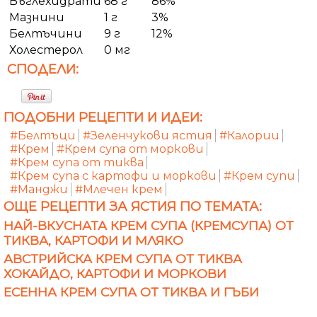
Въглехидрати
68 г
86%
Мазнини
1 г
3%
Белтъчини
9 г
12%
Холестерол
0 мг
СПОДЕЛИ:
ПОДОБНИ РЕЦЕПТИ И ИДЕИ:
#Белтъци
#Зеленчукови ястия
#Калории
#Крем
#Крем супа от моркови
#Крем супа от тиква
#Крем супа с картофи и моркови
#Крем супи
#Манджи
#Млечен крем
ОЩЕ РЕЦЕПТИ ЗА ЯСТИЯ ПО ТЕМАТА:
НАЙ-ВКУСНАТА КРЕМ СУПА (КРЕМСУПА) ОТ
ТИКВА, КАРТОФИ И МЛЯКО
АВСТРИЙСКА КРЕМ СУПА ОТ ТИКВА
ХОКАЙДО, КАРТОФИ И МОРКОВИ
ЕСЕННА КРЕМ СУПА ОТ ТИКВА И ГЪБИ