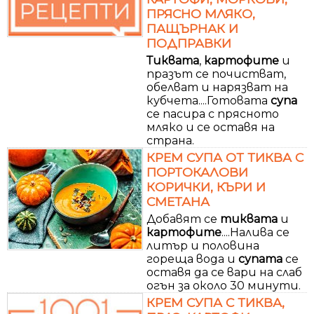
ПРЯСНО МЛЯКО,
ПАЩЪРНАК И
ПОДПРАВКИ
Тиквата
,
картофите
и
празът се почистват,
обелват и нарязват на
кубчета....Готовата
супа
се пасира с прясното
мляко и се оставя на
страна.
КРЕМ СУПА ОТ ТИКВА С
ПОРТОКАЛОВИ
КОРИЧКИ, КЪРИ И
СМЕТАНА
Добавят се
тиквата
и
картофите
....Налива се
литър и половина
гореща вода и
супата
се
оставя да се вари на слаб
огън за около 30 минути.
КРЕМ СУПА С ТИКВА,