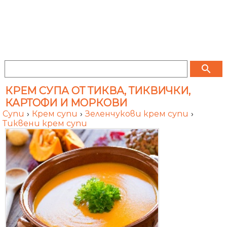
search
КРЕМ СУПА ОТ ТИКВА, ТИКВИЧКИ,
КАРТОФИ И МОРКОВИ
Супи
›
Крем супи
›
Зеленчукови крем супи
›
Тиквени крем супи