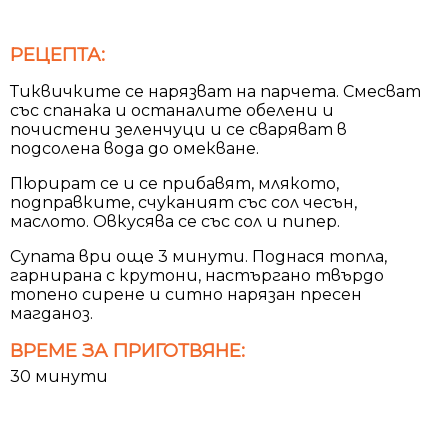
РЕЦЕПТА:
Тиквичките се нарязват на парчета. Смесват
със спанака и останалите обелени и
почистени зеленчуци и се сваряват в
подсолена вода до омекване.
Пюрират се и се прибавят, млякото,
подправките, счуканият със сол чесън,
маслото. Овкусява се със сол и пипер.
Супата ври още 3 минути. Поднася топла,
гарнирана с крутони, настъргано твърдо
топено сирене и ситно нарязан пресен
магданоз.
ВРЕМЕ ЗА ПРИГОТВЯНЕ:
30 минути