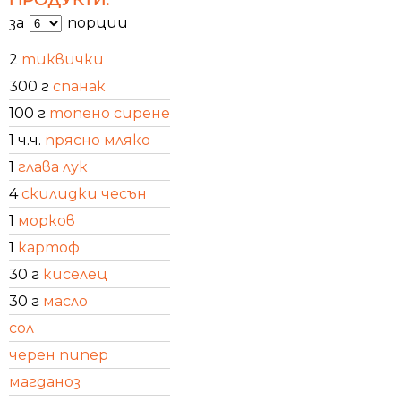
за
порции
2
тиквички
300 г
спанак
100 г
топено сирене
1 ч.ч.
прясно мляко
1
глава лук
4
скилидки чесън
1
морков
1
картоф
30 г
киселец
30 г
масло
сол
черен пипер
магданоз