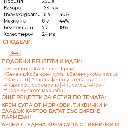
Порция
250 г
Калории
163 кал
Въглехидрати
16 г
40%
Мазнини
8 г
44%
Белтъчини
7 г
18%
Холестерол
24 мг
СПОДЕЛИ:
ПОДОБНИ РЕЦЕПТИ И ИДЕИ:
#Белтъци
#Десерти крем
#Зеленчукова крем супа
#Зеленчукови ястия
#Калории
#Картофена супа със сирене
#Картофи със сирене
#Киселец
#Крем
#Крем супа от моркови
ОЩЕ РЕЦЕПТИ ЗА ЯСТИЯ ПО ТЕМАТА:
КРЕМ СУПА ОТ МОРКОВИ, ТИКВИЧКИ И
СЛАДЪК КАРТОФ БАТАТ СЪС СИРЕНЕ
ПАРМЕЗАН
ЛЕСНА СТУДЕНА КРЕМ СУПА С ТИКВИЧКИ И