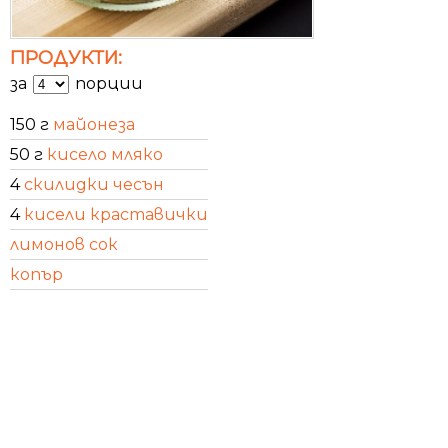
ПРОДУКТИ:
за
порции
150 г
майонеза
50 г
кисело мляко
4
скилидки чесън
4
кисели краставички
лимонов сок
копър