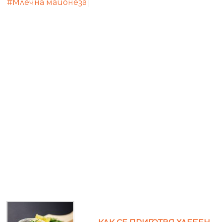
#Млечна майонеза