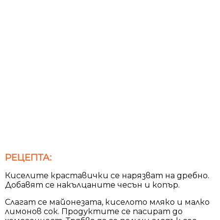
РЕЦЕПТА:
Киселите краставички се нарязват на дребно.
Добавят се накълцаните чесън и копър.
Слагат се майонезата, киселото мляко и малко
лимонов сок. Продуктите се пасират до