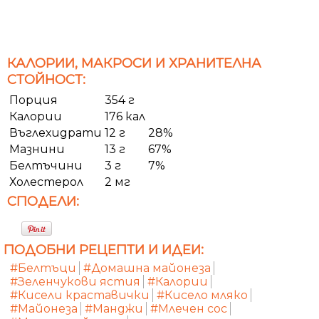
КАЛОРИИ, МАКРОСИ И ХРАНИТЕЛНА
СТОЙНОСТ:
Порция
354 г
Калории
176 кал
Въглехидрати
12 г
28%
Мазнини
13 г
67%
Белтъчини
3 г
7%
Холестерол
2 мг
СПОДЕЛИ:
ПОДОБНИ РЕЦЕПТИ И ИДЕИ:
#Белтъци
#Домашна майонеза
#Зеленчукови ястия
#Калории
#Кисели краставички
#Кисело мляко
#Майонеза
#Манджи
#Млечен сос