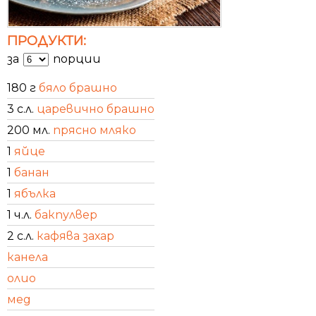
ПРОДУКТИ:
за
порции
180 г
бяло брашно
3 с.л.
царевично брашно
200 мл.
прясно мляко
1
яйце
1
банан
1
ябълка
1 ч.л.
бакпулвер
2 с.л.
кафява захар
канела
олио
мед