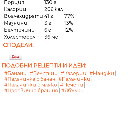
Порция
130 г
Калории
206 кал
Въглехидрати
41 г
77%
Мазнини
3 г
13%
Белтъчини
6 г
12%
Холестерол
36 мг
СПОДЕЛИ:
ПОДОБНИ РЕЦЕПТИ И ИДЕИ:
#Банани
#Белтъци
#Калории
#Манджи
#Палачинка с банан
#Палачинки
#Палачинки с мляко
#Печени
#Царевично брашно
#Ябълки