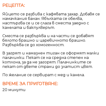
РЕЦЕПТА:
Яйцето се разбива с кафявата захар. Добавя се
намачкания банан. Ябълката се обелва,
настъргва се и се слага в сместа заедно с
канелата и бакпулверът.
Сместа се разбърква и на части се добавят
бялото брашно и царевичното брашно.
Разбърква се до хомогенност.
В загрят и намазнен тиган се оформят малки
палачинки. Пекат се на средна степен на
котлона, за да не загорят. Палачинките се
пекат от двете страни до златист цвят.
По желание се сервират с мед и канела.
ВРЕМЕ ЗА ПРИГОТВЯНЕ:
20 минути