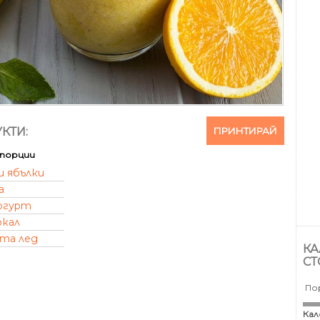
ПРИНТИРАЙ
КТИ:
порции
и ябълки
а
огурт
кал
та лед
КА
СТ
По
Кал