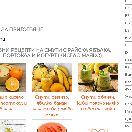
B2 
B3 
B5 
B6 
 ЗА ПРИГОТВЯНЕ:
B9 
B12
ти
C
НИ РЕЦЕПТИ НА СМУТИ С РАЙСКА ЯБЪЛКА,
D
, ПОРТОКАЛ И ЙОГУРТ (КИСЕЛО МЛЯКО)
E (
K (
Ви
Кал
Фо
Же
и с кисело
Смути с манго,
Смути с банан,
 портокал и
ябълка, банан,
киви, прясно мляко
На
банан
ананас и бадемово
и овесени ядки
Маг
мляко
Цин
Ме