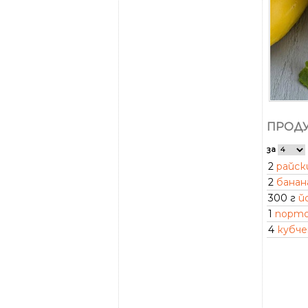
ПРОДУ
за
2
райск
2
банан
300 г
й
1
порто
4
кубче