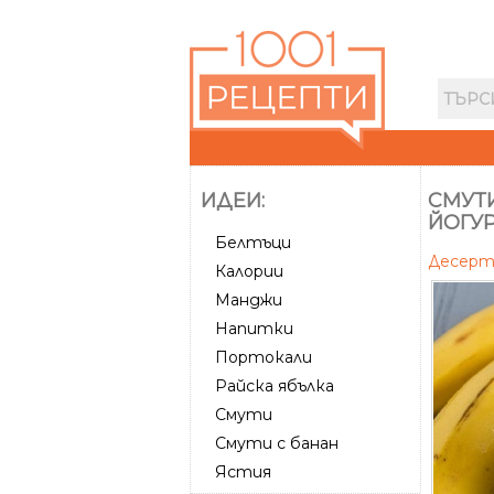
ИДЕИ:
СМУТИ
ЙОГУР
Белтъци
Десер
Калории
Манджи
Напитки
Портокали
Райска ябълка
Смути
Смути с банан
Ястия