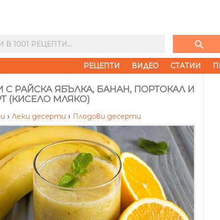
search
РЕЦЕПТИ
ВИДЕО
СТАТИИ
П
 С РАЙСКА ЯБЪЛКА, БАНАН, ПОРТОКАЛ И
Т (КИСЕЛО МЛЯКО)
ти
›
Леки десерти
›
Плодови десерти