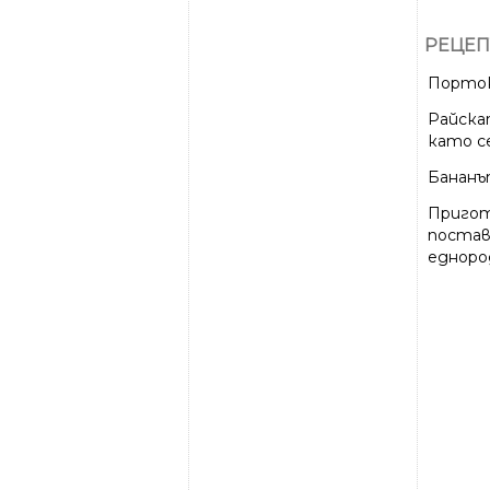
РЕЦЕП
Порток
Райскат
като с
Бананът
Пригот
постав
еднород