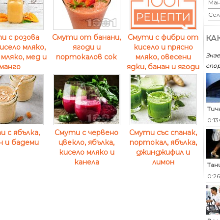
Ман
Сел
и с розова
Смути от банани,
Смути с фибри от
КА
кисело мляко,
ягоди и
кисело и прясно
Знае
 мляко, мед и
портокалов сок
мляко, овесени
спор
манго
ядки, банан и ягоди
Тич
0:13
 с ябълка,
Смути с червено
Смути със спанак,
н и бадеми
цвекло, ябълка,
портокал, ябълка,
кисело мляко и
джинджифил и
канела
лимон
Тан
0:2