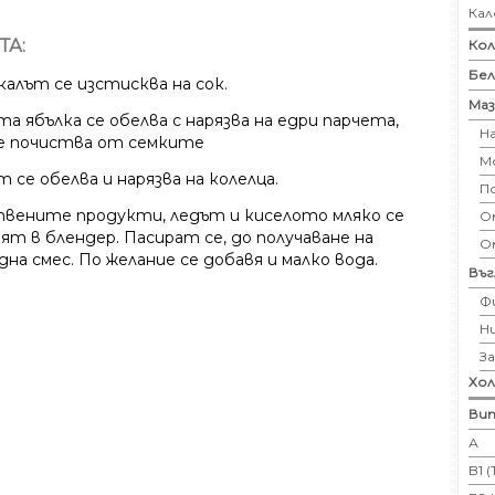
Кал
ТА:
Кол
Бе
алът се изстисква на сок.
Маз
а ябълка се обелва с нарязва на едри парчета,
Н
е почиства от семките
М
 се обелва и нарязва на колелца.
П
вените продукти, ледът и киселото мляко се
Ом
ят в блендер. Пасират се, до получаване на
О
на смес. По желание се добавя и малко вода.
Въ
Ф
Н
З
Хо
Вит
А
B1 