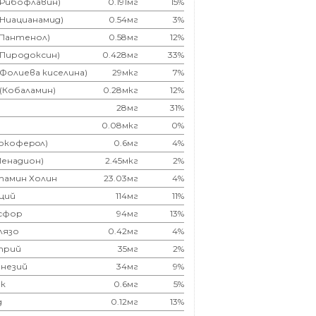
(Рибофлавин)
0.191мг
15%
(Ниацианамид)
0.54мг
3%
(Пантенол)
0.58мг
12%
(Пиродоксин)
0.428мг
33%
(Фолиева киселина)
29мкг
7%
 (Кобаламин)
0.28мкг
12%
28мг
31%
0.08мкг
0%
Токоферoл)
0.6мг
4%
Менадион)
2.45мкг
2%
тамин Холин
23.03мг
4%
ций
114мг
11%
сфор
94мг
13%
лязо
0.42мг
4%
трий
35мг
2%
незий
34мг
9%
к
0.6мг
5%
д
0.12мг
13%