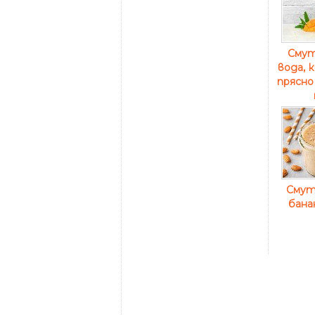
Смут
вода, 
прясно
Смути
бана