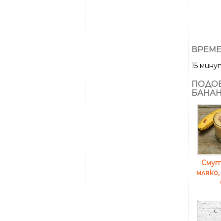
ВРЕМЕ
15 мину
ПОДОБ
БАНАН
Смут
мляко,