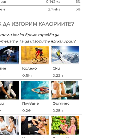
ган
0.142мг
6%
ен
2.7мкг
5%
К ДА ИЗГОРИМ КАЛОРИИТЕ?
те ли колко време трябва да
тувате, за да изгорите 169 калoрии?
ане
Колело
Ски
ч
0:19ч
0:22ч
ци
Плуване
Фитнес
6ч
0:26ч
0:28ч