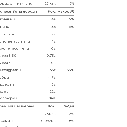
ории от мазнини
27 кал
5%
ичество за порция
Кол.
Макрос%
лтъчини
4
г
9%
нини
3
г
15%
аситени
2
г
ононенаситени
1г
олиненаситени
0г
ега 3,6,9
0.75г
мега 3
0г
глехидрати
35
г
77%
ибри
4.7
г
ишесте
3г
ахари
22г
лестерол
10
мг
амини и минерали
Кол.
%Ден
28мкг
3%
(Тиамин)
0.092мг
8%