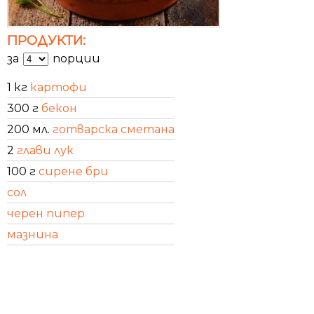
ПРОДУКТИ:
за
порции
1 кг
картофи
300 г
бекон
200 мл.
готварска сметана
2
глави лук
100 г
сирене бри
сол
черен пипер
мазнина