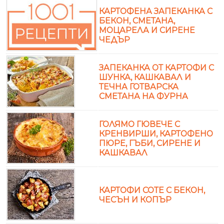
КАРТОФЕНА ЗАПЕКАНКА С
БЕКОН, СМЕТАНА,
МОЦАРЕЛА И СИРЕНЕ
ЧЕДЪР
ЗАПЕКАНКА ОТ КАРТОФИ С
ШУНКА, КАШКАВАЛ И
ТЕЧНА ГОТВАРСКА
СМЕТАНА НА ФУРНА
ГОЛЯМО ГЮВЕЧЕ С
КРЕНВИРШИ, КАРТОФЕНО
ПЮРЕ, ГЪБИ, СИРЕНЕ И
КАШКАВАЛ
КАРТОФИ СОТЕ С БЕКОН,
ЧЕСЪН И КОПЪР