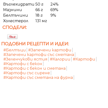
Въглехидрати
50 г
24%
Мазнини
66 г
69%
Белтъчини
18 г
9%
Холестерол
131 мг
СПОДЕЛИ:
ПОДОБНИ РЕЦЕПТИ И ИДЕИ:
#Белтъци
#Запечени картофи
#Запечени картофи със сметана
#Зеленчукови ястия
#Калории
#Картофи
#Картофи с бекон
#Картофи с бекон и сметана
#Картофи със сирене
#Картофи със сметана на фурна