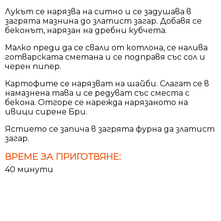
Лукът се нарязва на ситно и се задушава в
загрята мазнина до златист загар. Добавя се
беконът, нарязан на дребни кубчета.
Малко преди да се свали от котлона, се налива
готварската сметана и се подправя със сол и
черен пипер.
Картофите се нарязват на шайби. Слагат се в
намазнена тава и се редуват със сместа с
бекона. Отгоре се нарежда нарязаното на
ивици сирене Бри.
Ястието се запича в загрята фурна да златист
загар.
ВРЕМЕ ЗА ПРИГОТВЯНЕ:
40 минути