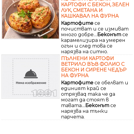
КАРТОФИ С БЕКОН, ЗЕЛЕН
ЛУК, СМЕТАНА И
КАШКАВАЛ НА ФУРНА
Картофите
се
почистват и се измиват
много добре....
Беконът
се
карамелизира на умерен
огън и след това се
нарязва на ситно.
ПЪЛНЕНИ КАРТОФИ
ВЕТРИЛО ВЪВ ФОЛИО С
БЕКОН И СИРЕНЕ ЧЕДЪР
НА ФУРНА
Картофите
се обелват и
единият край се
отрязваq така че да
могат да стоят в
тавата....
Беконът
се
нарязва на тънки
парчета.