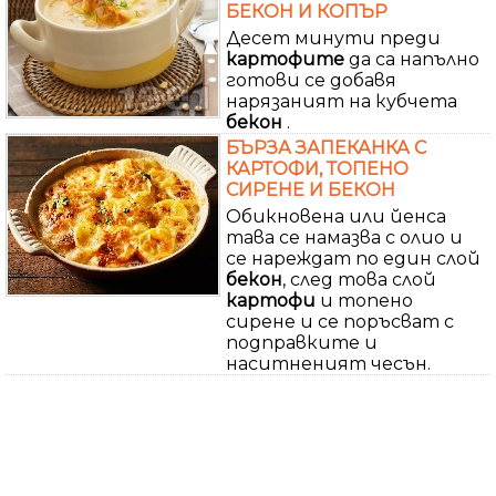
БЕКОН И КОПЪР
Десет минути преди
картофите
да са напълно
готови се добавя
нарязаният на кубчета
бекон
.
БЪРЗА ЗАПЕКАНКА С
КАРТОФИ, ТОПЕНО
СИРЕНЕ И БЕКОН
Обикновена или йенса
тава се намазва с олио и
се нареждат по един слой
бекон
, след това слой
картофи
и топено
сирене и се поръсват с
подправките и
наситненият чесън.