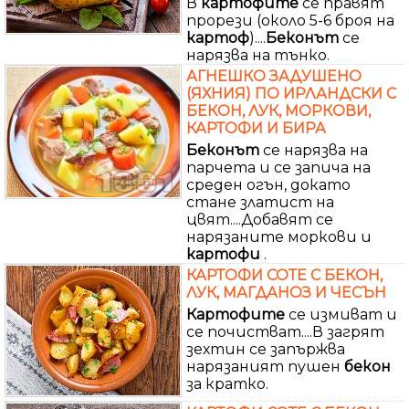
В
картофите
се правят
прорези (около 5-6 броя на
картоф
)....
Беконът
се
нарязва на тънко.
АГНЕШКО ЗАДУШЕНО
(ЯХНИЯ) ПО ИРЛАНДСКИ С
БЕКОН, ЛУК, МОРКОВИ,
КАРТОФИ И БИРА
Беконът
се нарязва на
парчета и се запича на
среден огън, докато
стане златист на
цвят....Добавят се
нарязаните моркови и
картофи
.
КАРТОФИ СОТЕ С БЕКОН,
ЛУК, МАГДАНОЗ И ЧЕСЪН
Картофите
се измиват и
се почистват....В загрят
зехтин се запържва
нарязаният пушен
бекон
за кратко.