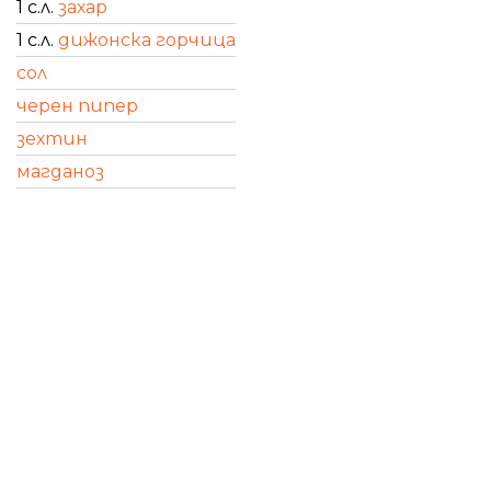
1 с.л.
захар
1 с.л.
дижонска горчица
сол
черен пипер
зехтин
магданоз