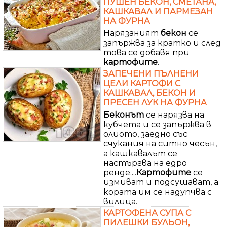
ПУШЕН БЕКОН, СМЕТАНА,
КАШКАВАЛ И ПАРМЕЗАН
НА ФУРНА
Нарязаният
бекон
се
запържва за кратко и след
това се добавя при
картофите
.
ЗАПЕЧЕНИ ПЪЛНЕНИ
ЦЕЛИ КАРТОФИ С
КАШКАВАЛ, БЕКОН И
ПРЕСЕН ЛУК НА ФУРНА
Беконът
се нарязва на
кубчета и се запържва в
олиото, заедно със
счукания на ситно чесън,
а кашкавалът се
настъргва на едро
ренде....
Картофите
се
измиват и подсушават, а
кората им се надупчва с
вилица.
КАРТОФЕНА СУПА С
ПИЛЕШКИ БУЛЬОН,