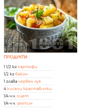
ПРОДУКТИ:
1 1/2 кг
картофи
1/2 кг
бекон
1 глава
червен лук
4
кисели краставички
1/4 ч.ч.
оцет
1/4 ч.ч.
зехтин