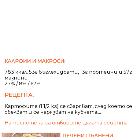
КАЛРОИИ И МАКРОСИ:
783 ккал. 53г въглехидрати, 13г протеини и 57г
мазнини
27% / 8% / 67%
РЕЦЕПТА:
Картофите (1 1/2 кг) се сваряват, след което се
обелват и се нарязват на кубчета....
Натиснете за да отворите цялата рецепта
ПЕЧЕНИ ПЪЛНЕНИ