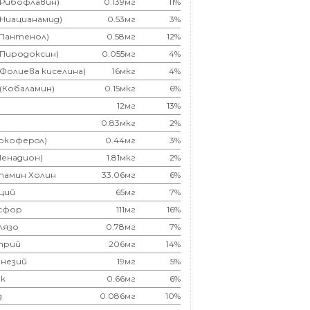
(Рибофлавин)
0.139мг
11%
(Ниацианамид)
0.53мг
3%
(Пантенол)
0.58мг
12%
(Пиродоксин)
0.055мг
4%
(Фолиева киселина)
16мкг
4%
 (Кобаламин)
0.15мкг
6%
12мг
13%
0.83мкг
2%
Токоферoл)
0.44мг
3%
Менадион)
1.81мкг
2%
тамин Холин
33.06мг
6%
ций
65мг
7%
сфор
111мг
16%
лязо
0.78мг
7%
трий
206мг
14%
незий
19мг
5%
к
0.66мг
6%
д
0.086мг
10%