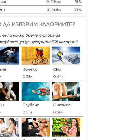
ган
0.418мг
18%
ен
21.4мкг
39%
К ДА ИЗГОРИМ КАЛОРИИТЕ?
те ли колко време трябва да
тувате, за да изгорите 336 калoрии?
ане
Колело
Ски
6ч
0:38ч
0:44ч
ци
Плуване
Фитнес
ч
0:51ч
0:56ч