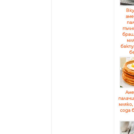
Вку
аме
пал
пълн
браш
мля
бакпу
бе
Аме
палачи
мляко,
сода 