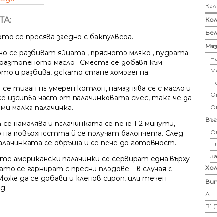
Кал
ТА:
Кол
Бе
то се пресява заедно с бакпулвера.
Маз
о се разбиват яйцата , прясното мляко , пудрата
Н
и разтопеното масло . Сместа се добавя към
М
то и разбива, докато стане хомогенна.
П
 се тиган на умерен котлон, намазнява се с масло и
Ом
се изсипва част от палачинковата смес, така че да
О
ми малка палачинка.
Въ
се намалява и палачинката се пече 1-2 минути,
Ф
 на повърхността й се получат балончета. След
алачинката се обръща и се пече до готовност.
Н
З
те американски палачинки се сервират една върху
Хо
ато се гарнират с пресни плодове – в случая с
Може да се добави и кленов сироп, или течен
Вит
д.
А
B1 