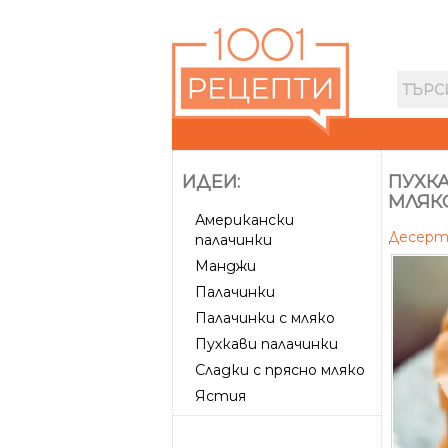
ИДЕИ:
ПУХК
МЛЯК
Американски
Десер
палачинки
Манджи
Палачинки
Палачинки с мляко
Пухкави палачинки
Сладки с прясно мляко
Ястия