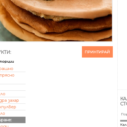
ПРИНТИРАЙ
КТИ:
порции
рашно
прясно
сло
КА
дра захар
СТ
кпулвер
сло
По
иране:
Кал
годи