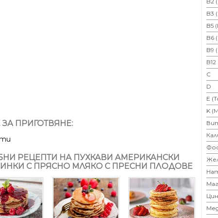
B2 
B3 
B5 
B6 
B9 
B12
C
D
E (
K (
 ЗА ПРИГОТВЯНЕ:
Ви
Кал
ути
Фо
НИ РЕЦЕПТИ НА ПУХКАВИ АМЕРИКАНСКИ
Же
ИНКИ С ПРЯСНО МЛЯКО С ПРЕСНИ ПЛОДОВЕ
На
Маг
Цин
Ме