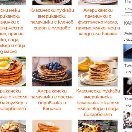
Ман
Сел
сни меки
Класически пухкави
Американски
рикански
американски
палачинки с
ачинки с
палачинки с кленов
фъстъчено масло,
КА
озърнесто
сироп и плодове
прясно мляко, мед и
Знае
но, прясно
ягоди или банани
спор
ко, сода,
лвер и яйца
з масло
Тич
0:2
рикански
Американски
Класически пухкави
нки с кисело
палачинки с пресни
американски
Тан
 бакпулвер и
боровинки и
палачинки с кисело
0:51
бикарбонат
ванилия
мляко, вода и сода
бикарбонат