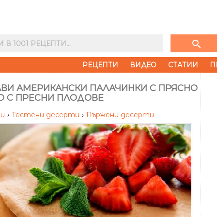
search
РЕЦЕПТИ
ВИДЕО
СТАТИИ
П
АВИ АМЕРИКАНСКИ ПАЛАЧИНКИ С ПРЯСНО
О С ПРЕСНИ ПЛОДОВЕ
ти
›
Тестени десерти
›
Пържени десерти