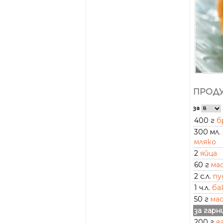
ПРОДУ
за
400 г
б
300 мл.
мляко
2
яйца
60 г
ма
2 с.л.
пу
1 ч.л.
ба
50 г
ма
за гарн
200 г
я