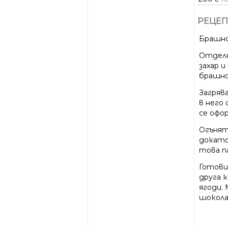
РЕЦЕП
Брашно
Отделн
захар 
брашно
Загрява
в него 
се офор
Огънят 
докато
това п
Готови
друга к
ягоди. 
шокола