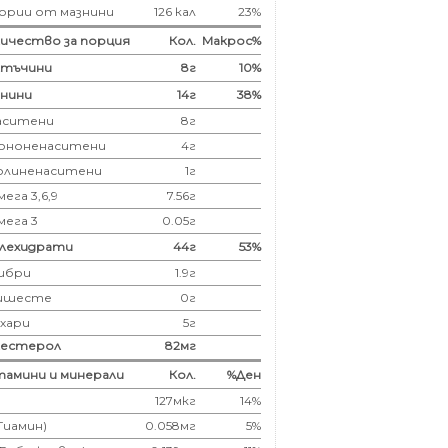
ории от мазнини
126 кал
23%
ичество за порция
Кол.
Макрос%
лтъчини
8
г
10%
нини
14
г
38%
аситени
8
г
ононенаситени
4г
олиненаситени
1г
ега 3,6,9
7.56г
мега 3
0.05г
глехидрати
44
г
53%
ибри
1.9
г
ишесте
0г
ахари
5г
лестерол
82
мг
амини и минерали
Кол.
%Ден
127мкг
14%
(Тиамин)
0.058мг
5%