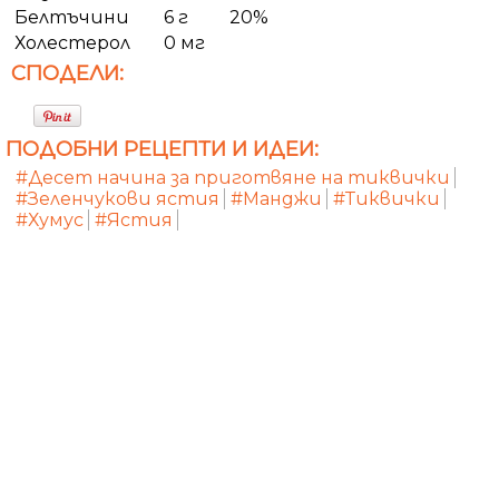
Белтъчини
6 г
20%
Холестерол
0 мг
СПОДЕЛИ:
ПОДОБНИ РЕЦЕПТИ И ИДЕИ:
#Десет начина за приготвяне на тиквички
#Зеленчукови ястия
#Манджи
#Тиквички
#Хумус
#Ястия