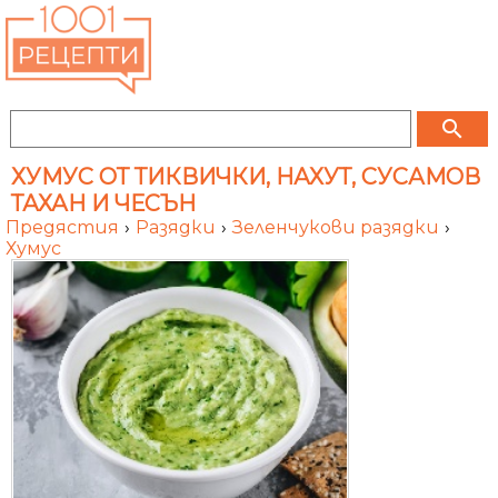
search
ХУМУС ОТ ТИКВИЧКИ, НАХУТ, СУСАМОВ
ТАХАН И ЧЕСЪН
Предястия
›
Разядки
›
Зеленчукови разядки
›
Хумус