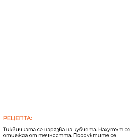
РЕЦЕПТА:
Тиквичката се нарязва на кубчета. Нахутът се
отцежда от течността. Продуктите се