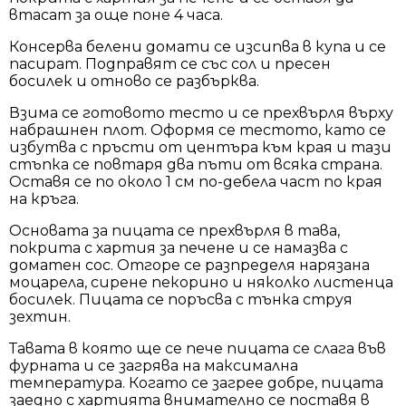
втасат за още поне 4 часа.
Консерва белени домати се изсипва в купа и се
пасират. Подправят се със сол и пресен
босилек и отново се разбърква.
Взима се готовото тесто и се прехвърля върху
набрашнен плот. Оформя се тестото, като се
избутва с пръсти от центъра към края и тази
стъпка се повтаря два пъти от всяка страна.
Оставя се по около 1 см по-дебела част по края
на кръга.
Основата за пицата се прехвърля в тава,
покрита с хартия за печене и се намазва с
доматен сос. Отгоре се разпределя нарязана
моцарела, сирене пекорино и няколко листенца
босилек. Пицата се поръсва с тънка струя
зехтин.
Тавата в която ще се пече пицата се слага във
фурната и се загрява на максимална
температура. Когато се загрее добре, пицата
заедно с хартията внимателно се поставя в