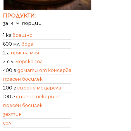
ПРОДУКТИ:
за
порции
1 кг
брашно
600 мл.
вода
2 г
прясна мая
2 с.л.
морска сол
400 г
домати от консерва
пресен босилек
200 г
сирене моцарела
100 г
сирене пекорино
пресен босилек
зехтин
сол