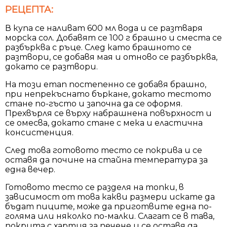
РЕЦЕПТА:
В купа се наливат 600 мл вода и се разтваря
морска сол. Добавят се 100 г брашно и сместа се
разбърква с ръце. След като брашното се
разтвори, се добавя мая и отново се разбърква,
докато се разтвори.
На този етап постепенно се добавя брашно,
при непрекъснато бъркане, докато тестото
стане по-гъсто и започна да се оформя.
Прехвърля се върху набрашнена повърхност и
се омесва, докато стане с мека и еластична
консистенция.
След това готовото тесто се покрива и се
оставя да почине на стайна температура за
една вечер.
Готовото тесто се разделя на топки, в
зависимост от това какви размери искате да
бъдат пиците, може да приготвите една по-
голяма или няколко по-малки. Слагат се в тава,
покрита с хартия за печене и се оставя да