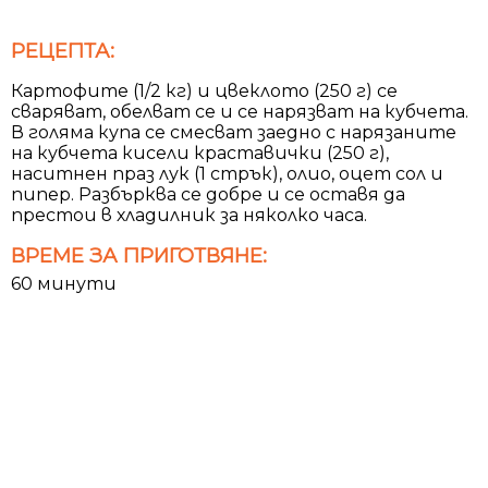
РЕЦЕПТА:
Картофите (1/2 кг) и цвеклото (250 г) се
сваряват, обелват се и се нарязват на кубчета.
В голяма купа се смесват заедно с нарязаните
на кубчета кисели краставички (250 г),
наситнен праз лук (1 стрък), олио, оцет сол и
пипер. Разбърква се добре и се оставя да
престои в хладилник за няколко часа.
ВРЕМЕ ЗА ПРИГОТВЯНЕ:
60 минути