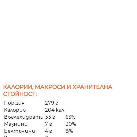
КАЛОРИИ, МАКРОСИ И ХРАНИТЕЛНА
СТОЙНОСТ:
Порция
279 г
Калории
204 кал
Въглехидрати
33 г
63%
Мазнини
7 г
30%
Белтъчини
4 г
8%