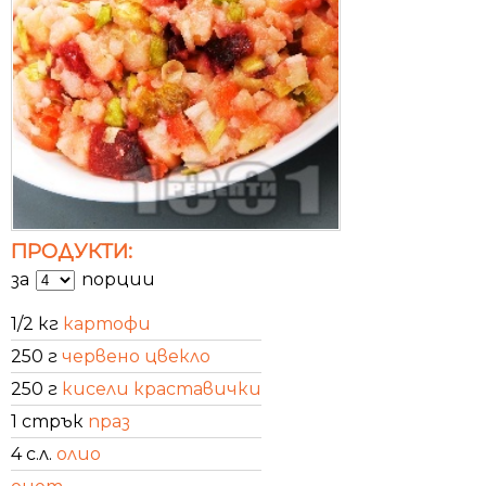
ПРОДУКТИ:
за
порции
1/2 кг
картофи
250 г
червено цвекло
250 г
кисели краставички
1 стрък
праз
4 с.л.
олио