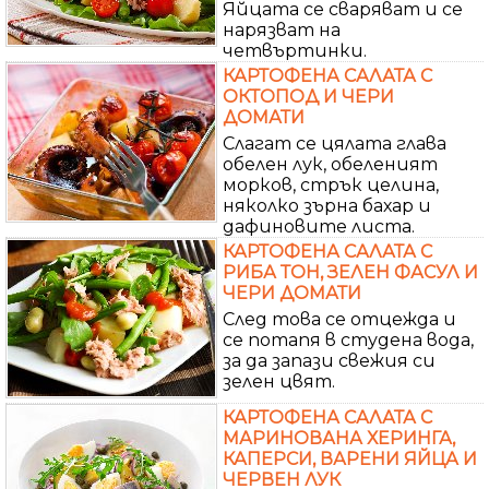
Яйцата се сваряват и се
нарязват на
четвъртинки.
КАРТОФЕНА САЛАТА С
ОКТОПОД И ЧЕРИ
ДОМАТИ
Слагат се цялата глава
обелен лук, обеленият
морков, стрък целина,
няколко зърна бахар и
дафиновите листа.
КАРТОФЕНА САЛАТА С
РИБА ТОН, ЗЕЛЕН ФАСУЛ И
ЧЕРИ ДОМАТИ
След това се отцежда и
се потапя в студена вода,
за да запази свежия си
зелен цвят.
КАРТОФЕНА САЛАТА С
МАРИНОВАНА ХЕРИНГА,
КАПЕРСИ, ВАРЕНИ ЯЙЦА И
ЧЕРВЕН ЛУК