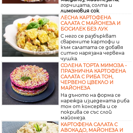
горчицата, солта и
лимоновия
сок
.
ЛЕСНА КАРТОФЕНА
САЛАТА С МАЙОНЕЗА И
БОСИЛЕК БЕЗ ЛУК
С него се разбъркват
сварените картофи и
към салатата се добавя
ситно нарязана червена
чушка.
СОЛЕНА ТОРТА МИМОЗА -
ПРАЗНИЧНА КАРТОФЕНА
САЛАТА С РИБА ТОН,
ЧЕРВЕНО ЦВЕКЛО И
МАЙОНЕЗА
На дъното на форма се
нарежда изцедената риба
тон от консерва и се
покрива се със слой
майонеза.
КАРТОФЕНА САЛАТА С
АВОКАДО, МАЙОНЕЗА И