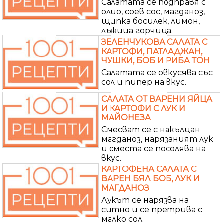
Салатата се подправя с
олио, соев сос, магданоз,
щипка босилек, лимон,
лъжица горчица.
ЗЕЛЕНЧУКОВА САЛАТА С
КАРТОФИ, ПАТЛАДЖАН,
ЧУШКИ, БОБ И РИБА ТОН
Салатата се овкусява със
сол и пипер на вкус.
САЛАТА ОТ ВАРЕНИ ЯЙЦА
И КАРТОФИ С ЛУК И
МАЙОНЕЗА
Смесват се с накълцан
магданоз, нарязаният лук
и сместа се посолява на
вкус.
КАРТОФЕНА САЛАТА С
ВАРЕН БЯЛ БОБ, ЛУК И
МАГДАНОЗ
Лукът се нарязва на
ситно и се претрива с
малко сол.