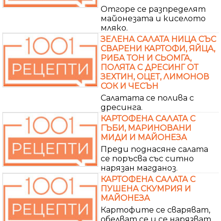
Отгоре се разпределят
майонезата и киселото
мляко.
ЗЕЛЕНА САЛАТА НИЦА СЪС
СВАРЕНИ КАРТОФИ, ЯЙЦА,
РИБА ТОН И СЬОМГА,
ПОЛЯТА С ДРЕСИНГ ОТ
ЗЕХТИН, ОЦЕТ, ЛИМОНОВ
СОК И ЧЕСЪН
Салатата се полива с
дресинга.
КАРТОФЕНА САЛАТА С
ГЪБИ, МАРИНОВАНИ
МИДИ И МАЙОНЕЗА
Преди поднасяне салата
се поръсва със ситно
нарязан магданоз.
КАРТОФЕНА САЛАТА С
ПУШЕНА СКУМРИЯ И
МАЙОНЕЗА
Картофите се сваряват,
обелват се и се нарязват