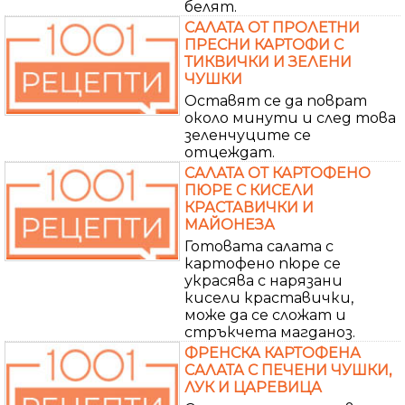
белят.
САЛАТА ОТ ПРОЛЕТНИ
ПРЕСНИ КАРТОФИ С
ТИКВИЧКИ И ЗЕЛЕНИ
ЧУШКИ
Оставят се да поврат
около минути и след това
зеленчуците се
отцеждат.
САЛАТА ОТ КАРТОФЕНО
ПЮРЕ С КИСЕЛИ
КРАСТАВИЧКИ И
МАЙОНЕЗА
Готовата салата с
картофено пюре се
украсява с нарязани
кисели краставички,
може да се сложат и
стръкчета магданоз.
ФРЕНСКА КАРТОФЕНА
САЛАТА С ПЕЧЕНИ ЧУШКИ,
ЛУК И ЦАРЕВИЦА