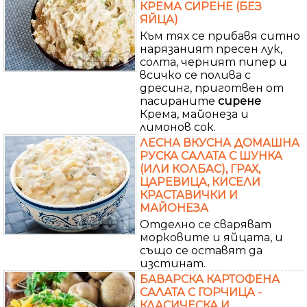
КРЕМА СИРЕНЕ (БЕЗ
ЯЙЦА)
Към тях се прибавя ситно
нарязаният пресен лук,
солта, черният пипер и
всичко се полива с
дресинг, приготвен от
пасираните
сирене
Крема, майонеза и
лимонов сок.
ЛЕСНА ВКУСНА ДОМАШНА
РУСКА САЛАТА С ШУНКА
(ИЛИ КОЛБАС), ГРАХ,
ЦАРЕВИЦА, КИСЕЛИ
КРАСТАВИЧКИ И
МАЙОНЕЗА
Отделно се сваряват
морковите и яйцата, и
също се оставят да
изстинат.
БАВАРСКА КАРТОФЕНА
САЛАТА С ГОРЧИЦА -
КЛАСИЧЕСКА И