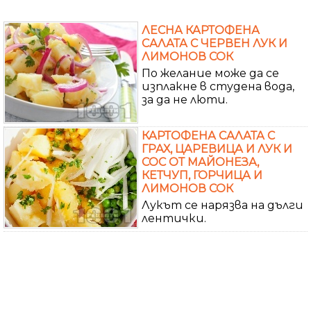
ЛЕСНА КАРТОФЕНА
САЛАТА С ЧЕРВЕН ЛУК И
ЛИМОНОВ СОК
По желание може да се
изплакне в студена вода,
за да не люти.
КАРТОФЕНА САЛАТА С
ГРАХ, ЦАРЕВИЦА И ЛУК И
СОС ОТ МАЙОНЕЗА,
КЕТЧУП, ГОРЧИЦА И
ЛИМОНОВ СОК
Лукът се нарязва на дълги
лентички.