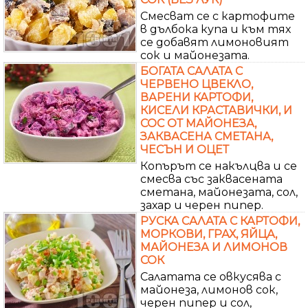
Смесват се с картофите
в дълбока купа и към тях
се добавят лимоновият
сок и майонезата.
БОГАТА САЛАТА С
ЧЕРВЕНО ЦВЕКЛО,
ВАРЕНИ КАРТОФИ,
КИСЕЛИ КРАСТАВИЧКИ, И
СОС ОТ МАЙОНЕЗА,
ЗАКВАСЕНА СМЕТАНА,
ЧЕСЪН И ОЦЕТ
Копърът се накълцва и се
смесва със заквасената
сметана, майонезата, сол,
захар и черен пипер.
РУСКА САЛАТА С КАРТОФИ,
МОРКОВИ, ГРАХ, ЯЙЦА,
МАЙОНЕЗА И ЛИМОНОВ
СОК
Салатата се овкусява с
майонеза, лимонов сок,
черен пипер и сол,