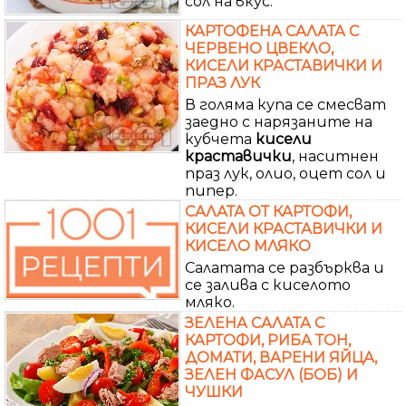
сол на вкус.
КАРТОФЕНА САЛАТА С
ЧЕРВЕНО ЦВЕКЛО,
КИСЕЛИ КРАСТАВИЧКИ И
ПРАЗ ЛУК
В голяма купа се смесват
заедно с нарязаните на
кубчета
кисели
краставички
, наситнен
праз лук, олио, оцет сол и
пипер.
САЛАТА ОТ КАРТОФИ,
КИСЕЛИ КРАСТАВИЧКИ И
КИСЕЛО МЛЯКО
Салатата се разбърква и
се залива с киселото
мляко.
ЗЕЛЕНА САЛАТА С
КАРТОФИ, РИБА ТОН,
ДОМАТИ, ВАРЕНИ ЯЙЦА,
ЗЕЛЕН ФАСУЛ (БОБ) И
ЧУШКИ