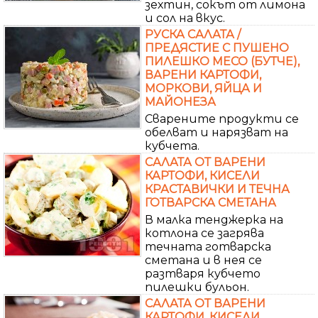
зехтин, сокът от лимона
и сол на вкус.
РУСКА САЛАТА /
ПРЕДЯСТИЕ С ПУШЕНО
ПИЛЕШКО МЕСО (БУТЧЕ),
ВАРЕНИ КАРТОФИ,
МОРКОВИ, ЯЙЦА И
МАЙОНЕЗА
Сварените продукти се
обелват и нарязват на
кубчета.
САЛАТА ОТ ВАРЕНИ
КАРТОФИ, КИСЕЛИ
КРАСТАВИЧКИ И ТЕЧНА
ГОТВАРСКА СМЕТАНА
В малка тенджерка на
котлона се загрява
течната готварска
сметана и в нея се
разтваря кубчето
пилешки бульон.
САЛАТА ОТ ВАРЕНИ
КАРТОФИ, КИСЕЛИ