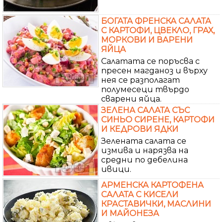
БОГАТА ФРЕНСКА САЛАТА
С КАРТОФИ, ЦВЕКЛО, ГРАХ,
МОРКОВИ И ВАРЕНИ
ЯЙЦА
Салатата се поръсва с
пресен магданоз и върху
нея се разполагат
полумесеци твърдо
сварени яйца.
ЗЕЛЕНА САЛАТА СЪС
СИНЬО СИРЕНЕ, КАРТОФИ
И КЕДРОВИ ЯДКИ
Зелената салата се
измива и нарязва на
средни по дебелина
ивици.
АРМЕНСКА КАРТОФЕНА
САЛАТА С КИСЕЛИ
КРАСТАВИЧКИ, МАСЛИНИ
И МАЙОНЕЗА