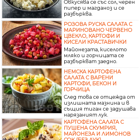
Овкусява се със сол, черен
пипер и магданоз и се
разбърква.
РОЗОВА РУСКА САЛАТА С
МАРИНОВАНО ЧЕРВЕНО
ЦВЕКЛО, КАРТОФИ И
КИСЕЛИ КРАСТАВИЧКИ
Майонезата, киселото
мляко и горчицата се
разбъркват заедно.
НЕМСКА КАРТОФЕНА
САЛАТА С ВАРЕНИ
КАРТОФИ, БЕКОН И
ГОРЧИЦА
След това се отцежда от
излишната мазнина и в
същия тиган се задушава
нарязаният лук.
КАРТОФЕНА САЛАТА С
ПУШЕНА СКУМРИЯ,
МАЙОНЕЗА И ЛИМОНОВ
СОК (БЕЗ ЛУК)