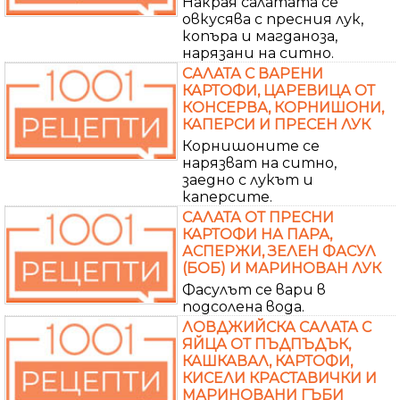
Накрая салатата се
овкусява с пресния лук,
копъра и магданоза,
нарязани на ситно.
САЛАТА С ВАРЕНИ
КАРТОФИ, ЦАРЕВИЦА ОТ
КОНСЕРВА, КОРНИШОНИ,
КАПЕРСИ И ПРЕСЕН ЛУК
Корнишоните се
нарязват на ситно,
заедно с лукът и
каперсите.
САЛАТА ОТ ПРЕСНИ
КАРТОФИ НА ПАРА,
АСПЕРЖИ, ЗЕЛЕН ФАСУЛ
(БОБ) И МАРИНОВАН ЛУК
Фасулът се вари в
подсолена вода.
ЛОВДЖИЙСКА САЛАТА С
ЯЙЦА ОТ ПЪДПЪДЪК,
КАШКАВАЛ, КАРТОФИ,
КИСЕЛИ КРАСТАВИЧКИ И
МАРИНОВАНИ ГЪБИ