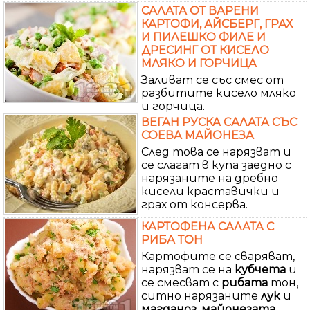
САЛАТА ОТ ВАРЕНИ
КАРТОФИ, АЙСБЕРГ, ГРАХ
И ПИЛЕШКО ФИЛЕ И
ДРЕСИНГ ОТ КИСЕЛО
МЛЯКО И ГОРЧИЦА
Заливат се със смес от
разбитите кисело мляко
и горчица.
ВЕГАН РУСКА САЛАТА СЪС
СОЕВА МАЙОНЕЗА
След това се нарязват и
се слагат в купа заедно с
нарязаните на дребно
кисели краставички и
грах от консерва.
КАРТОФЕНА САЛАТА С
РИБА ТОН
Картофите се сваряват,
нарязват се на
кубчета
и
се смесват с
рибата
тон,
ситно нарязаните
лук
и
магданоз
,
майонезата
,