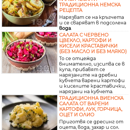
ТРАДИЦИОННА НЕМСКА
РЕЦЕПТА
Нарязват се на кръгчета
и се сваряват в подсолена
вода
.
САЛАТА С ЧЕРВЕНО
ЦВЕКЛО, КАРТОФИ И
КИСЕЛИ КРАСТАВИЧКИ
(БЕЗ МАСЛО И БЕЗ МЛЯКО)
То се отцежда
внимателно, изсипва се в
купа, прибавят се
нарязаните на дребни
кубчета варени картофи
и киселите краставички,
нарязани на кубчета.
ТРАДИЦИОННА ВИЕНСКА
САЛАТА ОТ ВАРЕНИ
КАРТОФИ, ЛУК, ГОРЧИЦА,
ОЦЕТ И ОЛИО
Приготвя се дресинг от
оцета, вода, захар и сол.