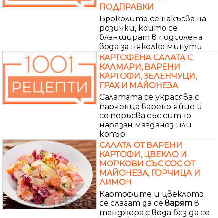
ПОДПРАВКИ
Броколито се накъсва на
розички, които се
бланшират в подсолена
вода за няколко минути.
КАРТОФЕНА САЛАТА С
КАЛМАРИ, ВАРЕНИ
КАРТОФИ, ЗЕЛЕНЧУЦИ,
ГРАХ И МАЙОНЕЗА
Салатата се украсява с
парченца варено яйце и
се поръсва със ситно
нарязан магданоз или
копър.
САЛАТА ОТ ВАРЕНИ
КАРТОФИ, ЦВЕКЛО И
МОРКОВИ СЪС СОС ОТ
МАЙОНЕЗА, ГОРЧИЦА И
ЛИМОН
Картофите и цвеклото
се слагат да се
варят
в
тенджера с вода без да се