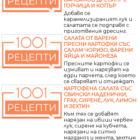
ГОРЧИЦА И КОПЪР
Добавя се
карамелизираният лук и
салатата се подправя с
приготвения дресинг.
САЛАТА ОТ ВАРЕНИ
ПРЕСНИ КАРТОФКИ СЪС
САЛАМ ЧОРИЗО, ВАРЕНИ
ЯЙЦА И МАЙОНЕЗА
Пресните картофки се
измиват и нарязват на
едри парчета, след което
се сваряват и отцеждат.
КАРТОФЕНА САЛАТА СЪС
СВИНСКИ НАДЕНИЧКИ,
ГРАХ, СИРЕНЕ, ЛУК, ЛИМОН
И ЗЕХТИН
Към тях се добавят
нарязан на ивици червен
лук, сирене на кубчета,
нарязани на ситно
магданоз и мента, зехтин