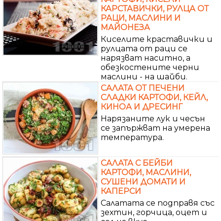
КАРСТАВИЧКИ, РУЛЦА ОТ
РАЦИ, МАСЛИНИ И
МАЙОНЕЗА
Киселите краставички и
рулцата от раци се
нарязват наситно, а
обезкостените черни
маслини - на шайби.
САЛАТА ОТ ПЕЧЕНИ
СЛАДКИ КАРТОФИ, КЕЙЛ,
КИНОА И ДРЕСИНГ
Нарязаните лук и чесън
се запържват на умерена
температура.
САЛАТА С БЕЙБИ
КАРТОФИ, МАСЛИНИ,
СУШЕНИ ДОМАТИ И
КАПЕРСИ
Салатата се подправя със
зехтин, горчица, оцет и