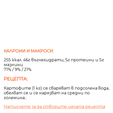
КАЛРОИИ И МАКРОСИ:
255 ккал. 46г въглехидрати, 5г протеини и 5г
мазнини
71% / 9% / 21%
РЕЦЕПТА:
Картофите (1 кг) се сваряват в подсолена вода,
обелват се и се нарязват на средни по
големина...
Натиснете за да отворите цялата рецепта