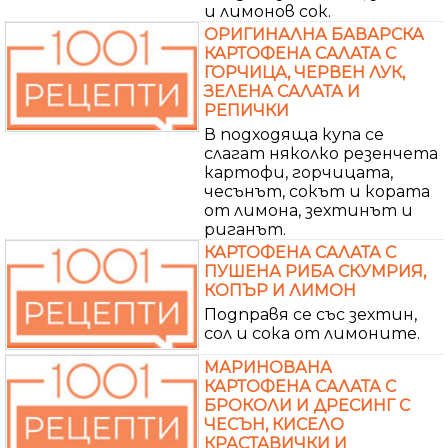
и лимонов сок.
ОРИГИНАЛНА БАВАРСКА
КАРТОФЕНА САЛАТА С
ГОРЧИЦА, ЧЕРВЕН ЛУК,
ЗЕЛЕНА САЛАТА И
РЕПИЧКИ
В подходяща купа се
слагат няколко резенчета
картофи, горчицата,
чесънът, сокът и кората
от лимона, зехтинът и
риганът.
КАРТОФЕНА САЛАТА С
ПУШЕНА РИБА СКУМРИЯ,
КОПЪР И ЛИМОН
Подправя се със зехтин,
сол и сока от лимоните.
МАРИНОВАНА
КАРТОФЕНА САЛАТА С
БРОКОЛИ И ДРЕСИНГ С
ЧЕСЪН, КИСЕЛО
КРАСТАВИЧКИ И