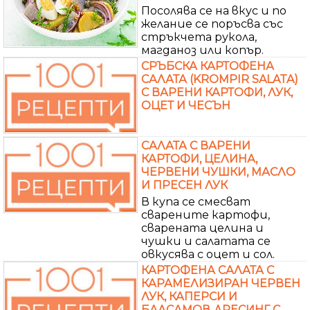
Посолява се на вкус и по
желание се поръсва със
стръкчета рукола,
магданоз или копър.
СРЪБСКА КАРТОФЕНА
САЛАТА (KROMPIR SALATA)
С ВАРЕНИ КАРТОФИ, ЛУК,
ОЦЕТ И ЧЕСЪН
САЛАТА С ВАРЕНИ
КАРТОФИ, ЦЕЛИНА,
ЧЕРВЕНИ ЧУШКИ, МАСЛО
И ПРЕСЕН ЛУК
В купа се смесват
сварените картофи,
сварената целина и
чушки и салатата се
овкусява с оцет и сол.
КАРТОФЕНА САЛАТА С
КАРАМЕЛИЗИРАН ЧЕРВЕН
ЛУК, КАПЕРСИ И
БАЛСАМОВ ДРЕСИНГ С