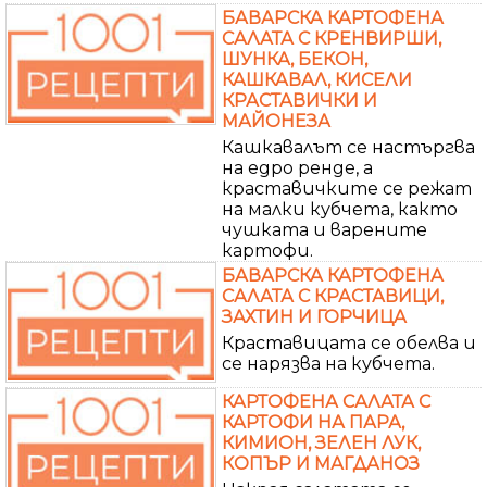
БАВАРСКА КАРТОФЕНА
САЛАТА С КРЕНВИРШИ,
ШУНКА, БЕКОН,
КАШКАВАЛ, КИСЕЛИ
КРАСТАВИЧКИ И
МАЙОНЕЗА
Кашкавалът се настъргва
на едро ренде, а
краставичките се режат
на малки кубчета, както
чушката и варените
картофи.
БАВАРСКА КАРТОФЕНА
САЛАТА С КРАСТАВИЦИ,
ЗАХТИН И ГОРЧИЦА
Краставицата се обелва и
се нарязва на кубчета.
КАРТОФЕНА САЛАТА С
КАРТОФИ НА ПАРА,
КИМИОН, ЗЕЛЕН ЛУК,
КОПЪР И МАГДАНОЗ