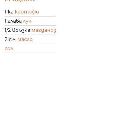
1 кг
картофи
1 глава
лук
1/2 връзка
магданоз
2 с.л.
масло
сол