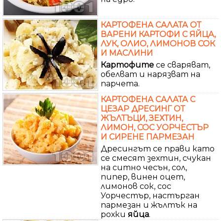
КАРТОФЕНА САЛАТА ОТ
ВАРЕНИ КАРТОФИ С ЯЙЦА,
ЛУК, ОЛИО, ЛИМОНОВ СОК
И МАСЛИНИ
Картофите
се сваряват,
обелват и нарязват на
парчета.
КАРТОФЕНА САЛАТА С
ЦЕЗАР ДРЕСИНГ ОТ
ЖЪЛТЪЦИ, ЗЕХТИН,
ЛИМОН, СОС УОРЧЕСТЪР
И СИРЕНЕ ПАРМЕЗАН
Дресингът се прави като
се смесят зехтин, счукан
на ситно чесън, сол,
пипер, винен оцет,
лимонов сок, сос
Уорчестър, настърган
пармезан и жълтък на
рохки
яйца
.