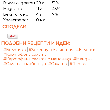
Въглехидрати
29 г
51%
Мазнини
11 г
43%
Белтъчини
4 г
7%
Холестерол
0 мг
СПОДЕЛИ:
ПОДОБНИ РЕЦЕПТИ И ИДЕИ:
#Белтъци
#Зеленчукови ястия
#Калории
#Картофена салата
#Картофена салата с майонеза
#Манджи
#Салата с майонеза
#Салати
#Ястия