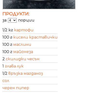
ПРОДУКТИ:
за
порции
1/2 кг
картофи
100 г
кисели краставички
100 г
маслини
100 г
майонеза
2
скилидки чесън
1
глава лук
1/2
връзка магданоз
сол
черен пипер