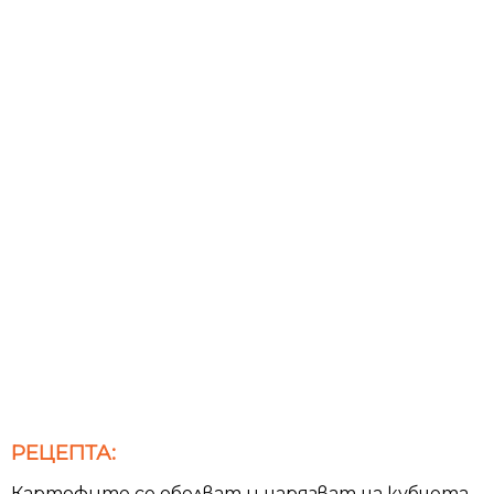
РЕЦЕПТА:
Картофите се обелват и нарязват на кубчета.