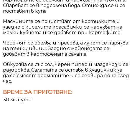
Сваряват се в подсолена вода. Отцежда се и се
поставят в купа.
Маслините се почистват от костилките и
заедно с киселите красавички се нарязват на
малки кубчета и се добавят при картофите.
Чесънът се обелва и пресова, а лукът се нарязва
на тънки ивици. Заедно с майонезата се
добавят в картофената салата.
Овкусява се със сол, черен пипер и магданоз и се
разбърква. Салатата се оставя в хладилник за
да се смесят ароматите и се сервира поне след
час.
ВРЕМЕ ЗА ПРИГОТВЯНЕ:
30 минути