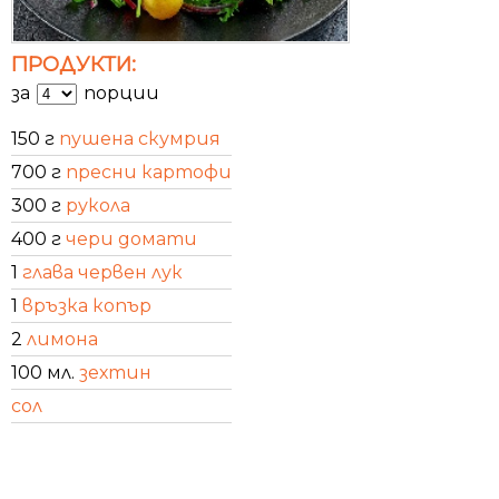
ПРОДУКТИ:
за
порции
150 г
пушена скумрия
700 г
пресни картофи
300 г
рукола
400 г
чери домати
1
глава червен лук
1
връзка копър
2
лимона
100 мл.
зехтин
сол