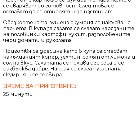
се сваряват до готовност. След това се
оставят да се отцедят и да изстинат.
Обезкостената пушена скумрия се накъсва на
парчета. В купа за салата се слагат нарязаните
на половинки картофи, лукът, разполовените
чери домати и руколата.
Приготвя се дресинг като в купа се смесват
накълцаният копър, зехтин, сокът от лимона и
сол на вкус. Салатата се полива със соса и се
разбърква добре. Накрая се слага пушената
скумрия и се сервира.
ВРЕМЕ ЗА ПРИГОТВЯНЕ:
25 минути