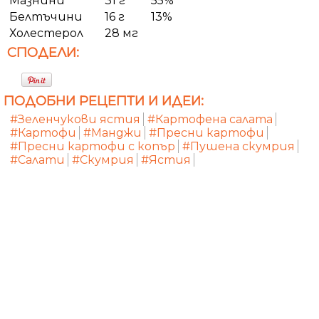
Мазнини
31 г
55%
Белтъчини
16 г
13%
Холестерол
28 мг
СПОДЕЛИ:
ПОДОБНИ РЕЦЕПТИ И ИДЕИ:
#Зеленчукови ястия
#Картофена салата
#Картофи
#Манджи
#Пресни картофи
#Пресни картофи с копър
#Пушена скумрия
#Салати
#Скумрия
#Ястия