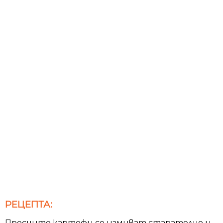
РЕЦЕПТА:
Пресните картофи се измиват старателно и