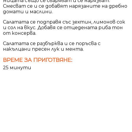
Яйцата също се сваряват и се нарязват.
Смесват се и се добавят нарязаните на дребно
домати и маслини.
Салатата се подправя със зехтин, лимонов сок
и сол на вкус. Добавя се отцедената риба тон
от консерва.
Салатата се разбърква и се поръсва с
накълцани пресен лук и мента.
ВРЕМЕ ЗА ПРИГОТВЯНЕ:
25 минути