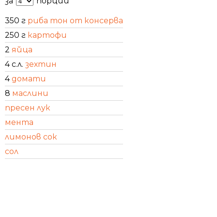
за
порции
350 г
риба тон от консерва
250 г
картофи
2
яйца
4 с.л.
зехтин
4
домати
8
маслини
пресен лук
мента
лимонов сок
сол