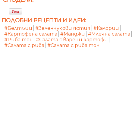
ПОДОБНИ РЕЦЕПТИ И ИДЕИ:
#Белтъци
#Зеленчукови ястия
#Калории
#Картофена салата
#Манджи
#Млечна салата
#Риба тон
#Салата с варени картофи
#Салата с риба
#Салата с риба тон