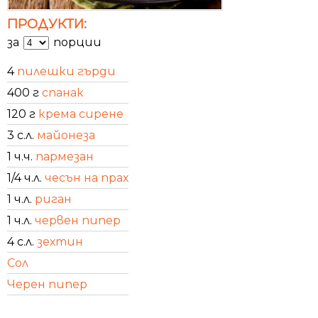
ПРОДУКТИ:
за
порции
4
пилешки гърди
400 г
спанак
120 г
крема сирене
3 с.л.
майонеза
1 ч.ч.
пармезан
1/4 ч.л.
чесън на прах
1 ч.л.
риган
1 ч.л.
червен пипер
4 с.л.
зехтин
Сол
Черен пипер