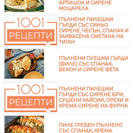
АРТИШОК И СИРЕНЕ
МОЦАРЕЛА
ПЪЛНЕНИ ПИЛЕШКИ
ГЪРДИ СЪС СИНЬО
СИРЕНЕ, ЧЕСЪН, СПАНАК И
ЗАКВАСЕНА СМЕТАНА НА
ТИГАН
ПЪЛНЕНИ ПУЕШКИ ГЪРДИ
(ФИЛЕ) СЪС СПАНАК,
БЕКОН И СИРЕНЕ ФЕТА
ПЪЛНЕНИ ПИЛЕШКИ
ГЪРДИ СЪС СИРЕНЕ БРИ,
СУШЕНИ КАЙСИИ, ОРЕХИ И
КРЕМА СИРЕНЕ НА ФУРНА
ПИЛЕ ГРЕБЕН ПЪЛНЕНО
СЪС СПАНАК, КРЕМА