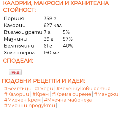
КАЛОРИИ, МАКРОСИ И ХРАНИТЕЛНА
СТОЙНОСТ:
Порция
358 г
Калории
627 кал
Въглехидрати
7 г
5%
Мазнини
39 г
57%
Белтъчини
61 г
40%
Холестерол
160 мг
СПОДЕЛИ:
ПОДОБНИ РЕЦЕПТИ И ИДЕИ:
#Белтъци
#Гърди
#Зеленчукови ястия
#Калории
#Крем
#Крема сирене
#Манджи
#Млечен крем
#Млечна майонеза
#Млечни продукти