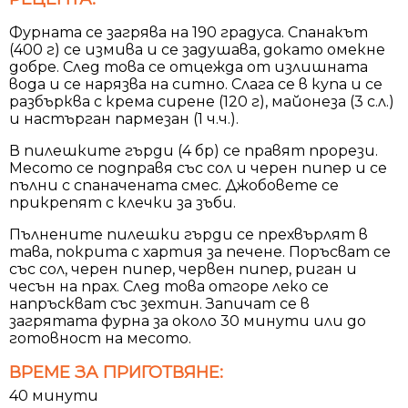
Фурната се загрява на 190 градуса. Спанакът
(400 г) се измива и се задушава, докато омекне
добре. След това се отцежда от излишната
вода и се нарязва на ситно. Слага се в купа и се
разбърква с крема сирене (120 г), майонеза (3 с.л.)
и настърган пармезан (1 ч.ч.).
В пилешките гърди (4 бр) се правят прорези.
Месото се подправя със сол и черен пипер и се
пълни с спаначената смес. Джобовете се
прикрепят с клечки за зъби.
Пълнените пилешки гърди се прехвърлят в
тава, покрита с хартия за печене. Поръсват се
със сол, черен пипер, червен пипер, риган и
чесън на прах. След това отгоре леко се
напръскват със зехтин. Запичат се в
загрятата фурна за около 30 минути или до
готовност на месото.
ВРЕМЕ ЗА ПРИГОТВЯНЕ:
40 минути