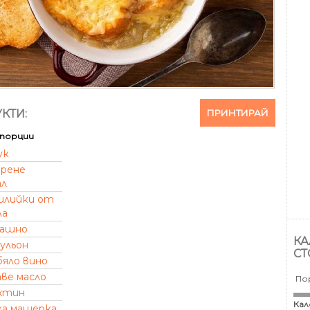
ПРИНТИРАЙ
КТИ:
порции
ук
ирене
ал
илийки от
ла
ашно
КА
ульон
СТ
бяло вино
аве масло
По
хтин
Кал
а мащерка