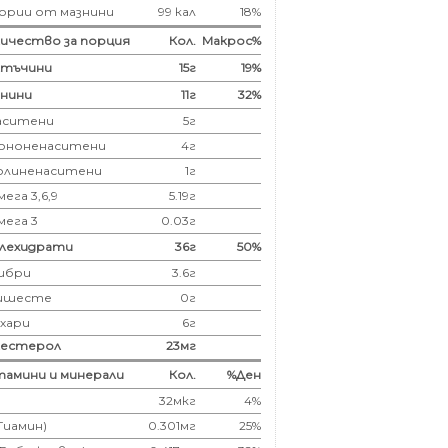
ории от мазнини
99 кал
18%
ичество за порция
Кол.
Макрос%
лтъчини
15
г
19%
нини
11
г
32%
аситени
5
г
ононенаситени
4г
олиненаситени
1г
ега 3,6,9
5.19г
мега 3
0.03г
глехидрати
36
г
50%
ибри
3.6
г
ишесте
0г
ахари
6г
лестерол
23
мг
амини и минерали
Кол.
%Ден
32мкг
4%
(Тиамин)
0.301мг
25%