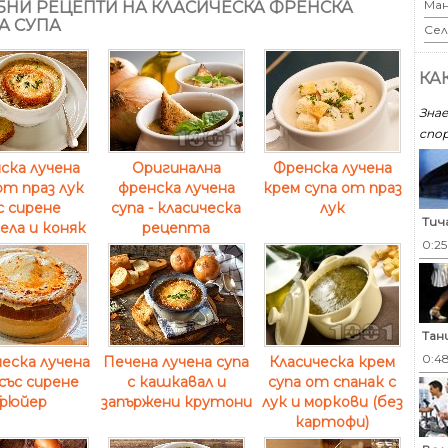
Ман
НИ РЕЦЕПТИ НА КЛАСИЧЕСКА ФРЕНСКА
А СУПА
Сел
КА
Знае
спор
ска лучена
Оригинална
Френска лучена
от праз лук
френска лучена
крем супа от праз
с сирене
супа - класическа
лук
Тич
ела и коняк
рецепта
0:2
Тан
0:4
еска лучена
Печена лучена супа
Класическа крем
 със сирене
с кашкавал и
супа от спанак с
Грюйер
запържени крутони
лук и моркови (без
картофи)