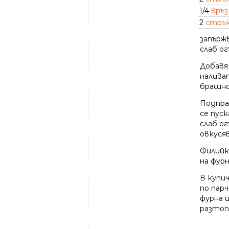
1/4
връз
2
стрък
запържв
слаб ог
Добавя
налива
брашно
Подпра
се пуск
слаб о
овкусяв
Филийк
на фурн
В купич
по пар
фурна и
разтоп