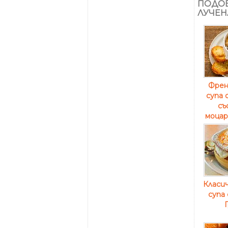
ПОДОБ
ЛУЧЕН
Френ
супа 
съ
моцар
Класич
супа