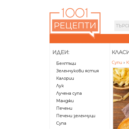
ИДЕИ:
КЛАС
Супи
›
К
Белтъци
Зеленчукови ястия
Калории
Лук
Лучена супа
Манджи
Печени
Печени зеленчуци
Супа