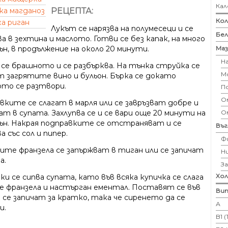
Кал
РЕЦЕПТА:
ка магданоз
Кол
а риган
Лукът се нарязва на полумесеци и се
Бе
а в зехтина и маслото. Готви се без капак, на много
Маз
ън, в продължение на около 20 минути.
Н
 се брашното и се разбърква. На тънка струйка се
М
т загрятите вино и бульон. Бърка се докато
то се разтвори.
П
Ом
вките се слагат в марля или се завръзват добре и
О
ат в супата. Захлупва се и се вари още 20 минути на
гън. Накрая подправките се отстраняват и се
Въ
а със сол и пипер.
Ф
ите франзела се запържват в тиган или се запичат
Н
а.
З
Хо
ки се сипва супата, като във всяка купичка се слага
че франзела и настърган ементал. Поставят се във
Вит
 се запичат за кратко, така че сиренето да се
А
и.
B1 