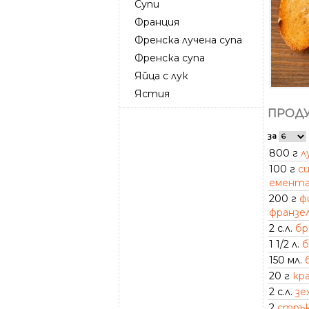
Супи
Франция
Френска лучена супа
Френска супа
Яйца с лук
Ястия
ПРОДУ
за
800 г
л
100 г
с
емент
200 г
ф
франзе
2 с.л.
бр
1 1/2 л.
б
150 мл.
20 г
кр
2 с.л.
зе
2
стрък