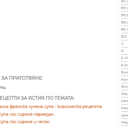
B2 
B3 
B5 
B6 
B9 
B12
C
D
E (
K (
Ви
 ЗА ПРИГОТВЯНЕ:
Кал
Фо
ути
Же
ЕЦЕПТИ ЗА ЯСТИЯ ПО ТЕМАТА:
На
лна френска лучена супа - класическа рецепта
Маг
супа със сирене пармезан
Цин
супа със сирене и чесън
Ме