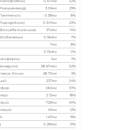
(Рибофлавин)
0.417мг
32%
(Ниацианамид)
3.96мг
25%
(Пантенол)
0.38мг
8%
(Пиродоксин)
0.301мг
23%
(Фолиева киселина)
57мкг
14%
 (Кобаламин)
0.16мкг
7%
7мг
8%
0.13мкг
0%
Токоферoл)
1мг
7%
Менадион)
38.67мкг
32%
тамин Холин
28.79мг
5%
ций
237мг
24%
сфор
260мг
37%
лязо
2.12мг
18%
трий
728мг
49%
незий
49мг
12%
к
1.67мг
15%
д
0.281мг
31%