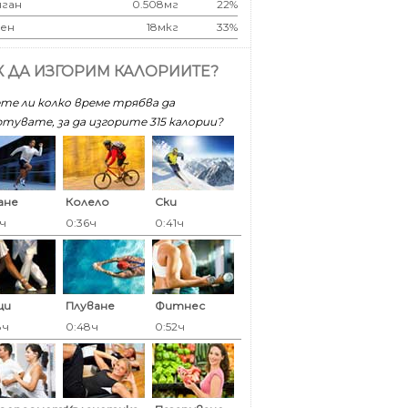
ган
0.508мг
22%
ен
18мкг
33%
К ДА ИЗГОРИМ КАЛОРИИТЕ?
те ли колко време трябва да
тувате, за да изгорите 315 калoрии?
ане
Колело
Ски
5ч
0:36ч
0:41ч
ци
Плуване
Фитнес
8ч
0:48ч
0:52ч