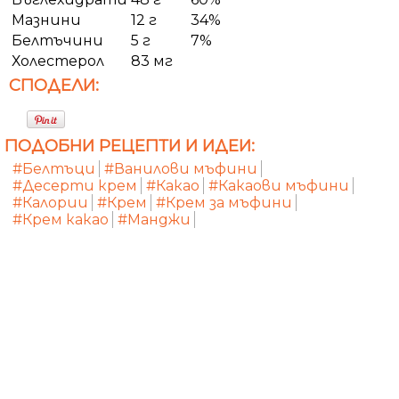
Мазнини
12 г
34%
Белтъчини
5 г
7%
Холестерол
83 мг
СПОДЕЛИ:
ПОДОБНИ РЕЦЕПТИ И ИДЕИ:
#Белтъци
#Ванилови мъфини
#Десерти крем
#Какао
#Какаови мъфини
#Калории
#Крем
#Крем за мъфини
#Крем какао
#Манджи