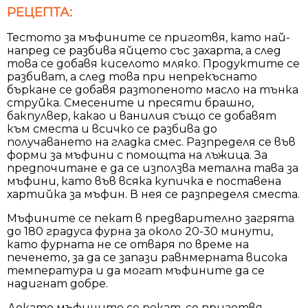
РЕЦЕПТА:
Тестото за мъфините се приготвя, като най-
напред се разбива яйцето със захарта, а след
това се добавя киселото мляко. Продуктите се
разбиват, а след това при непрекъснато
бъркане се добавя разтопеното масло на тънка
струйка. Смесените и пресяти брашно,
бакпулвер, какао и ванилия също се добавят
към сместа и всичко се разбива до
получаването на гладка смес. Разпределя се във
форми за мъфини с помощта на лъжица. За
предпочитане е да се използва метална тава за
мъфини, като във всяка купичка е поставена
хартийка за мъфин. В нея се разпределя сместа.
Мъфините се пекат в предварително загрята
до 180 градуса фурна за около 20-30 минути,
като фурната не се отваря по време на
печенето, за да се запази равнмерната висока
температура и да могат мъфините да се
надигнат добре.
Докато мъфините се пекат, се приготвя