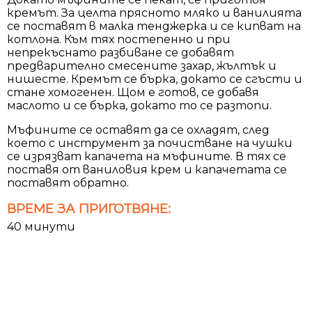
кремът. За целта прясното мляко и ванилията
се поставят в малка тенджерка и се кипват на
котлона. Към тях постепенно и при
непрекъснато разбиване се добавят
предварително смесените захар, жълтък и
нишесте. Кремът се бърка, докато се сгъсти и
стане хомогенен. Щом е готов, се добавя
маслото и се бърка, докато то се разтопи.
Мъфините се оставят да се охладят, след
което с инструмент за почистване на чушки
се изрязват капачета на мъфините. В тях се
поставя от ваниловия крем и капачетата се
поставят обратно.
ВРЕМЕ ЗА ПРИГОТВЯНЕ:
40 минути