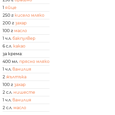
1
яйце
250 г
кисело мляко
200 г
захар
100 г
масло
1 ч.л.
бакпулвер
6 с.л.
какао
за крема:
400 мл.
прясно мляко
1 ч.л.
ванилия
2
жълтъка
100 г
захар
2 с.л.
нишесте
1 ч.л.
ванилия
2 с.л.
масло