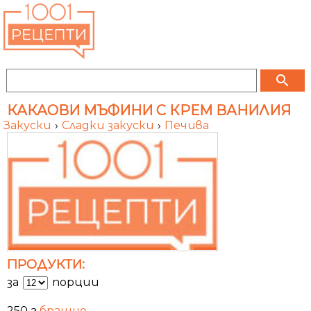
search
КАКАОВИ МЪФИНИ С КРЕМ ВАНИЛИЯ
Закуски
›
Сладки закуски
›
Печива
ПРОДУКТИ:
за
порции
250 г
брашно