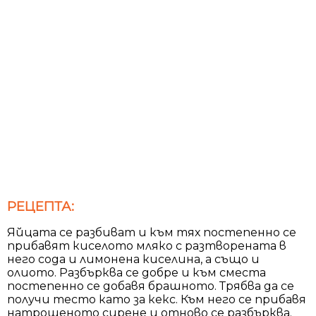
РЕЦЕПТА:
Яйцата се разбиват и към тях постепенно се
прибавят киселото мляко с разтворената в
него сода и лимонена киселина, а също и
олиото. Разбърква се добре и към сместа
постепенно се добавя брашното. Трябва да се
получи тесто като за кекс. Към него се прибавя
натрошеното сирене и отново се разбърква.