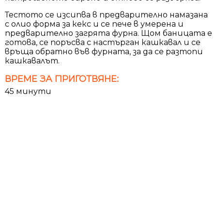
Тестото се изсипва в предварително намазана
с олио форма за кекс и се пече в умерена и
предварително загрята фурна. Щом баницата е
готова, се поръсва с настърган кашкавал и се
връща обратно във фурната, за да се разтопи
кашкавалът.
ВРЕМЕ ЗА ПРИГОТВЯНЕ:
45 минути