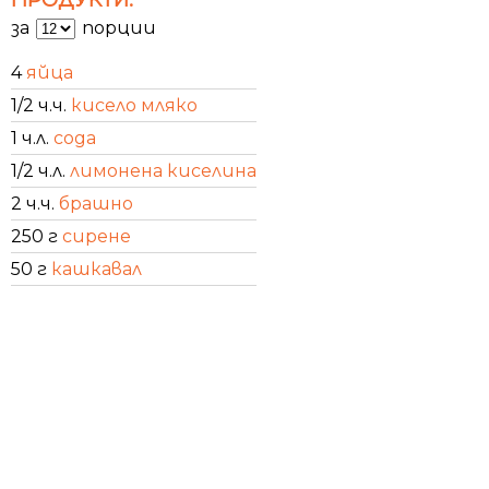
за
порции
4
яйца
1/2 ч.ч.
кисело мляко
1 ч.л.
сода
1/2 ч.л.
лимонена киселина
2 ч.ч.
брашно
250 г
сирене
50 г
кашкавал