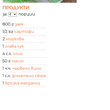
ПРОДУКТИ:
за
порции
800 г
заек
1/2 кг
картофи
2
моркова
1
глава лук
4 с.л.
олио
50 г
масло
1 ч.ч.
червено вино
1 с.л.
доматено пюре
1
връзка магданоз