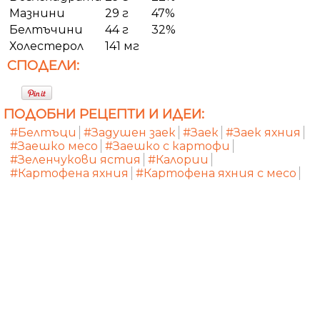
Мазнини
29 г
47%
Белтъчини
44 г
32%
Холестерол
141 мг
СПОДЕЛИ:
ПОДОБНИ РЕЦЕПТИ И ИДЕИ:
#Белтъци
#Задушен заек
#Заек
#Заек яхния
#Заешко месо
#Заешко с картофи
#Зеленчукови ястия
#Калории
#Картофена яхния
#Картофена яхния с месо