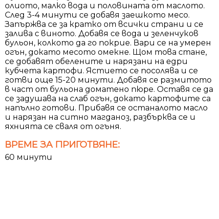
олиото, малко вода и половината от маслото.
След 3-4 минути се добавя заешкото месо.
Запържва се за кратко от всички страни и се
залива с виното. Добавя се вода и зеленчуков
бульон, колкото да го покрие. Вари се на умерен
огън, докато месото омекне. Щом това стане,
се добавят обелените и нарязани на едри
кубчета картофи. Ястието се посолява и се
готви още 15-20 минути. Добавя се размитото
в част от бульона доматено пюре. Оставя се да
се задушава на слаб огън, докато картофите са
напълно готови. Прибавя се останалото масло
и нарязан на ситно магданоз, разбърква се и
яхнията се сваля от огъня.
ВРЕМЕ ЗА ПРИГОТВЯНЕ:
60 минути