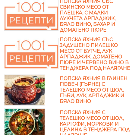
ПОПСКА ЯХНИЯ СЪС
СВИНСКО МЕСО ОТ
ПЛЕШКА, С МАЛКИ
ЛУКЧЕТА АРПАДЖИК,
БЯЛО ВИНО, БАХАР И
ДОМАТЕНО ПЮРЕ
ПОПСКА ЯХНИЯ СЪС
ЗАДУШЕНО ПИЛЕШКО
МЕСО ОТ БУТЧЕ, ЛУК
АРПАДЖИК, ДОМАТЕНО
ПЮРЕ И ЧЕРВЕНО ВИНО В
ТЕНДЖЕРА ПОД НАЛЯГАНЕ
ПОПСКА ЯХНИЯ В ГЛИНЕН
ГЮВЕЧ (ГЪРНЕ) С
ТЕЛЕШКО МЕСО ОТ ШОЛ,
ГЪБИ, ЛУК, АРПАДЖИК И
БЯЛО ВИНО
ПОПСКА ЯХНИЯ С
ТЕЛЕШКО МЕСО ОТ ШОЛ,
КАРТОФИ, МОРКОВИ И
ЦЕЛИНА В ТЕНДЖЕРА ПОД