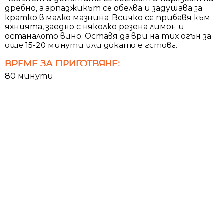
дребно, а арпаджикът се обелва и задушава за
кратко в малко мазнина. Всичко се прибавя към
яхнията, заедно с няколко резена лимон и
останалото вино. Оставя да ври на тих огън за
още 15-20 минути или докато е готова.
ВРЕМЕ ЗА ПРИГОТВЯНЕ:
80 минути