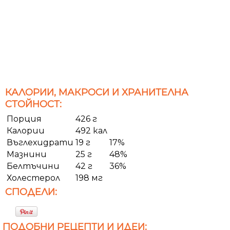
КАЛОРИИ, МАКРОСИ И ХРАНИТЕЛНА
СТОЙНОСТ:
Порция
426 г
Калории
492 кал
Въглехидрати
19 г
17%
Мазнини
25 г
48%
Белтъчини
42 г
36%
Холестерол
198 мг
СПОДЕЛИ:
ПОДОБНИ РЕЦЕПТИ И ИДЕИ: