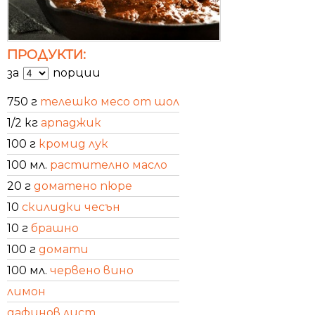
ПРОДУКТИ:
за
порции
750 г
телешко месо от шол
1/2 кг
арпаджик
100 г
кромид лук
100 мл.
растително масло
20 г
доматено пюре
10
скилидки чесън
10 г
брашно
100 г
домати
100 мл.
червено вино
лимон
дафинов лист