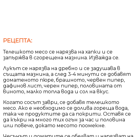
РЕЦЕПТА:
Телешкото месо се нарязва на хапки и се
запържва в сгорещена мазнина. Изважда се.
Лукът се нарязва на дребно и се задушава в
същата мазнина, а след 3-4 минути се добавят
доматеното пюре, брашното, червен пипер,
дафинов лист, черен пипер, половината от
виното, малко топла вода и сол на вкус.
Когато сосът заври, се добавя телешкото
месо. Ако е необходимо се долива гореща вода,
така че продуктите да са покрити. Оставя се
да къкри на много тих огън за час и половина
или повече, докато месото поомекне.
Чесънът и доматите се обелват и нарязват на