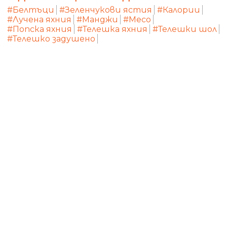
#Белтъци
#Зеленчукови ястия
#Калории
#Лучена яхния
#Манджи
#Месо
#Попска яхния
#Телешка яхния
#Телешки шол
#Телешко задушено