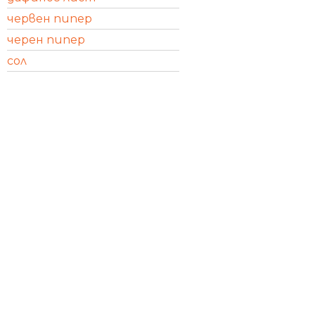
червен пипер
черен пипер
сол