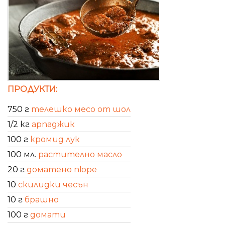
ПРОДУКТИ:
750 г
телешко месо от шол
1/2 кг
арпаджик
100 г
кромид лук
100 мл.
растително масло
20 г
доматено пюре
10
скилидки чесън
10 г
брашно
100 г
домати