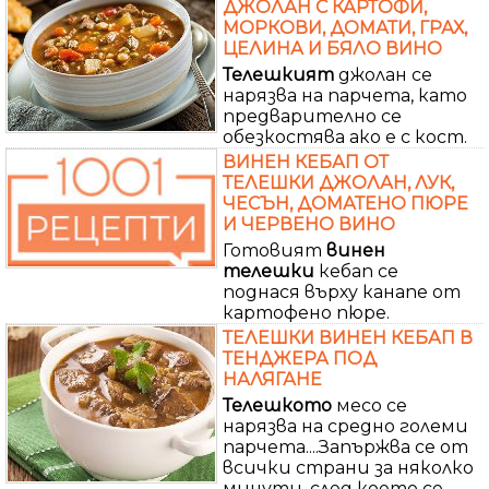
ДЖОЛАН С КАРТОФИ,
МОРКОВИ, ДОМАТИ, ГРАХ,
ЦЕЛИНА И БЯЛО ВИНО
Телешкият
джолан се
нарязва на парчета, като
предварително се
обезкостява ако е с кост.
ВИНЕН КЕБАП ОТ
ТЕЛЕШКИ ДЖОЛАН, ЛУК,
ЧЕСЪН, ДОМАТЕНО ПЮРЕ
И ЧЕРВЕНО ВИНО
Готовият
винен
телешки
кебап се
поднася върху канапе от
картофено пюре.
ТЕЛЕШКИ ВИНЕН КЕБАП В
ТЕНДЖЕРА ПОД
НАЛЯГАНЕ
Телешкото
месо се
нарязва на средно големи
парчета....Запържва се от
всички страни за няколко
минути, след което се