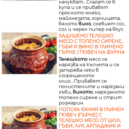
начукват....Слагат се в
купа и се прибавят
прясното мляко,
майонезата, горчицата,
бялото
вино
, соевият сос,
сол и черен пипер на вкус.
ЗАДУШЕНО ТЕЛЕШКО
МЕСО С ТОПЕНО СИРЕНЕ,
ГЪБИ И ВИНО В ГЛИНЕНО
ГЪРНЕ / ГЮВЕЧ НА ФУРНА
Телешкото
месо се
нарязва на късчета и се
запържва леко в
сгорещеното
олио....Прибавят се
почистените и нарязани
гъби,
виното
, нарязаното
топено сирене и стрит
розмарин.
ПОПСКА ЯХНИЯ В ГЛИНЕН
ГЮВЕЧ (ГЪРНЕ) С
ТЕЛЕШКО МЕСО ОТ ШОЛ,
ГЪБИ, ЛУК, АРПАДЖИК И