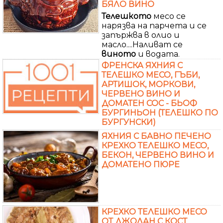
БЯЛО ВИНО
Телешкото
месо се
нарязва на парчета и се
запържва в олио и
масло....Наливат се
виното
и водата.
ФРЕНСКА ЯХНИЯ С
ТЕЛЕШКО МЕСО, ГЪБИ,
АРТИШОК, МОРКОВИ,
ЧЕРВЕНО ВИНО И
ДОМАТЕН СОС - БЬОФ
БУРГИНЬОН (ТЕЛЕШКО ПО
БУРГУНСКИ)
ЯХНИЯ С БАВНО ПЕЧЕНО
КРЕХКО ТЕЛЕШКО МЕСО,
БЕКОН, ЧЕРВЕНО ВИНО И
ДОМАТЕНО ПЮРЕ
КРЕХКО ТЕЛЕШКО МЕСО
ОТ ДЖОЛАН С КОСТ