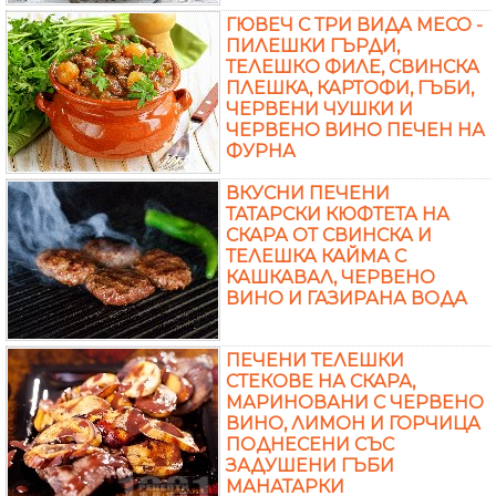
ГЮВЕЧ С ТРИ ВИДА МЕСО -
ПИЛЕШКИ ГЪРДИ,
ТЕЛЕШКО ФИЛЕ, СВИНСКА
ПЛЕШКА, КАРТОФИ, ГЪБИ,
ЧЕРВЕНИ ЧУШКИ И
ЧЕРВЕНО ВИНО ПЕЧЕН НА
ФУРНА
ВКУСНИ ПЕЧЕНИ
ТАТАРСКИ КЮФТЕТА НА
СКАРА ОТ СВИНСКА И
ТЕЛЕШКА КАЙМА С
КАШКАВАЛ, ЧЕРВЕНО
ВИНО И ГАЗИРАНА ВОДА
ПЕЧЕНИ ТЕЛЕШКИ
СТЕКОВЕ НА СКАРА,
МАРИНОВАНИ С ЧЕРВЕНО
ВИНО, ЛИМОН И ГОРЧИЦА
ПОДНЕСЕНИ СЪС
ЗАДУШЕНИ ГЪБИ
МАНАТАРКИ