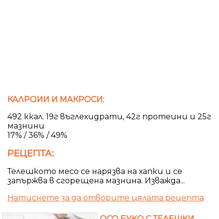
КАЛРОИИ И МАКРОСИ:
492 ккал. 19г въглехидрати, 42г протеини и 25г
мазнини
17% / 36% / 49%
РЕЦЕПТА:
Телешкото месо се нарязва на хапки и се
запържва в сгорещена мазнина. Изважда...
Натиснете за да отворите цялата рецепта
ОСО БУКО С ТЕЛЕШКИ