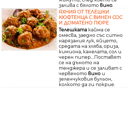
залива с бялото
вино
.
ЯХНИЯ ОТ ТЕЛЕШКИ
КЮФТЕНЦА С ВИНЕН СОС
И ДОМАТЕНО ПЮРЕ
Телешката
кайма се
омесва, заедно със ситно
нарязания лук, яйцето,
средата на хляба, ориза,
кимиона, канелата, сол и
черен пипер....Поставят
се на дъното на
тенджера и се заливат с
червеното
вино
и
зеленчуковия бульон,
колкото да ги покрие.