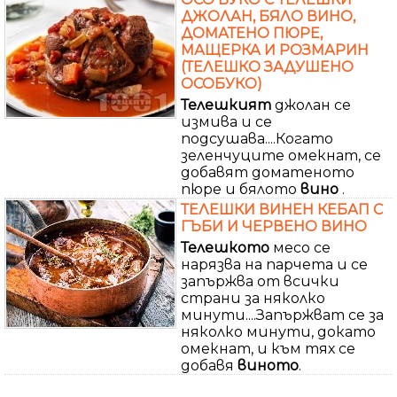
ДЖОЛАН, БЯЛО ВИНО,
ДОМАТЕНО ПЮРЕ,
МАЩЕРКА И РОЗМАРИН
(ТЕЛЕШКО ЗАДУШЕНО
ОСОБУКО)
Телешкият
джолан се
измива и се
подсушава....Когато
зеленчуците омекнат, се
добавят доматеното
пюре и бялото
вино
.
ТЕЛЕШКИ ВИНЕН КЕБАП С
ГЪБИ И ЧЕРВЕНО ВИНО
Телешкото
месо се
нарязва на парчета и се
запържва от всички
страни за няколко
минути....Запържват се за
няколко минути, докато
омекнат, и към тях се
добавя
виното
.