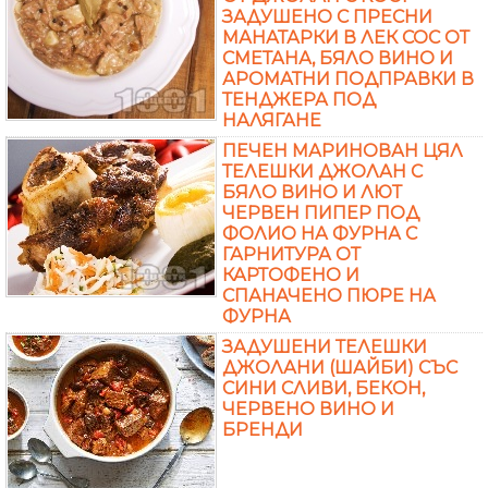
ЗАДУШЕНО С ПРЕСНИ
МАНАТАРКИ В ЛЕК СОС ОТ
СМЕТАНА, БЯЛО ВИНО И
АРОМАТНИ ПОДПРАВКИ В
ТЕНДЖЕРА ПОД
НАЛЯГАНЕ
ПЕЧЕН МАРИНОВАН ЦЯЛ
ТЕЛЕШКИ ДЖОЛАН С
БЯЛО ВИНО И ЛЮТ
ЧЕРВЕН ПИПЕР ПОД
ФОЛИО НА ФУРНА С
ГАРНИТУРА ОТ
КАРТОФЕНО И
СПАНАЧЕНО ПЮРЕ НА
ФУРНА
ЗАДУШЕНИ ТЕЛЕШКИ
ДЖОЛАНИ (ШАЙБИ) СЪС
СИНИ СЛИВИ, БЕКОН,
ЧЕРВЕНО ВИНО И
БРЕНДИ