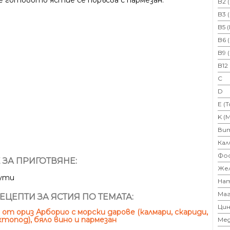
е готовото ястие се поръсва с пармезан.
B2 
B3 
B5 
B6 
B9 
B12
C
D
E (
K (
Ви
Кал
Фо
 ЗА ПРИГОТВЯНЕ:
Же
нути
На
Маг
ЕЦЕПТИ ЗА ЯСТИЯ ПО ТЕМАТА:
Цин
от ориз Арборио с морски дарове (калмари, скариди,
ктопод), бяло вино и пармезан
Ме