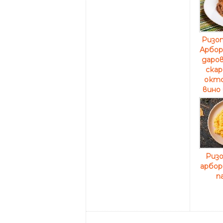
Ризо
Арбор
даров
скар
окто
вино 
Ризо
арбор
п