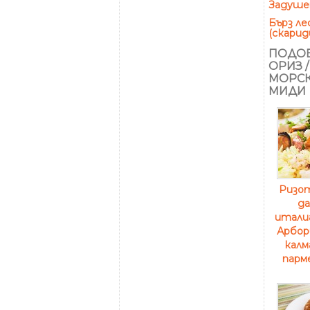
Задушен
Бърз ле
(скариди
ПОДОБ
ОРИЗ 
МОРСК
МИДИ
Ризот
да
италиа
Арбори
калм
парме