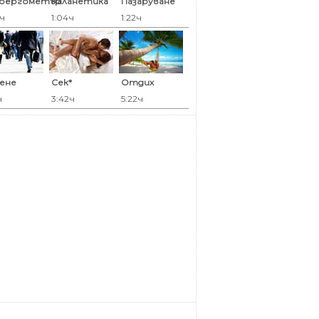
оергометър
Каланетика
Пазаруване
7ч
1:04ч
1:22ч
ене
Сек*
Отдих
ч
3:42ч
5:22ч