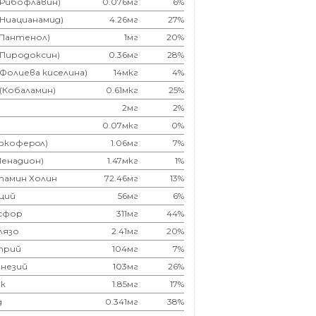
(Рибофлавин)
0.076мг
6%
(Ниацианамид)
4.26мг
27%
(Пантенол)
1мг
20%
(Пиродоксин)
0.36мг
28%
(Фолиева киселина)
14мкг
4%
 (Кобаламин)
0.61мкг
25%
2мг
2%
0.07мкг
0%
Токоферoл)
1.06мг
7%
Менадион)
1.47мкг
1%
тамин Холин
72.46мг
13%
ций
56мг
6%
сфор
311мг
44%
лязо
2.41мг
20%
трий
104мг
7%
незий
103мг
26%
к
1.85мг
17%
д
0.341мг
38%