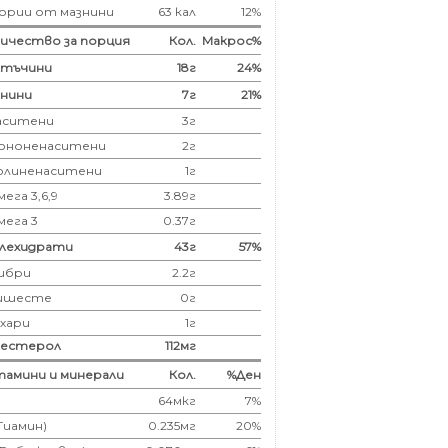
ории от мазнини
63 кал
12%
ичество за порция
Кол.
Макрос%
лтъчини
18
г
24%
нини
7
г
21%
аситени
3
г
ононенаситени
2г
олиненаситени
1г
ега 3,6,9
3.89г
мега 3
0.37г
глехидрати
43
г
57%
ибри
2.2
г
ишесте
0г
ахари
1г
лестерол
112
мг
амини и минерали
Кол.
%Ден
64мкг
7%
(Тиамин)
0.235мг
20%