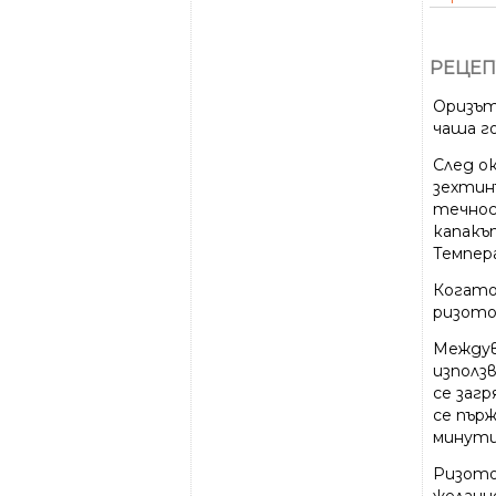
РЕЦЕП
Оризът 
чаша г
След ок
зехтин
течнос
капакъ
Темпер
Когато 
ризото
Междув
използ
се загр
се пър
минути
Ризотот