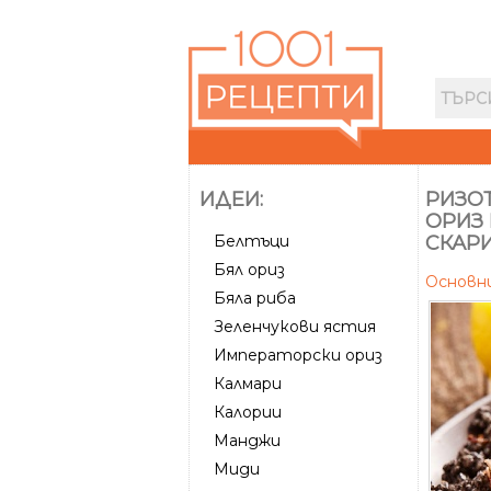
ИДЕИ:
РИЗОТ
ОРИЗ
Белтъци
СКАР
Бял ориз
Основн
Бяла риба
Зеленчукови ястия
Императорски ориз
Калмари
Калории
Манджи
Миди