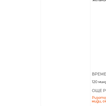
желани
ВРЕМЕ
120 ми
ОЩЕ Р
Ризото 
миди, о