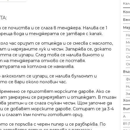
Кал
Кол
ТА:
Бе
Маз
се почиства и се слага в тенджера. Налива се 1
ореща вода и тенджерата се затваря с капак.
Н
М
оло час оризът се отцежда и се смесва с маслото,
ът и нарязаните лук и чесън. Запържва се, докато
П
тта се изпари. След това се налива виното и
Ом
т на тенджерата отново се поставя.
О
атурата на котлона се намалява.
Въ
алкохолът се изпари, се налива бульонът и
Ф
то се вари около половин час.
Н
ременно се приготвят морските дарове. Ако се
З
ват замразени се размрязяват и отцеждат. В тиган
Хо
ява зехтин и се слага счукан чесън. Щом започне да
жи се добавят морските дарове. Сотират се за 3-4
Вит
 и слагат към почти готовият ориз.
А
B1 
о се поръсва с черен пипер и се разбърква. По