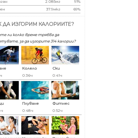
ган
2.085мг
91%
ен
37.9мкг
69%
К ДА ИЗГОРИМ КАЛОРИИТЕ?
те ли колко време трябва да
тувате, за да изгорите 314 калoрии?
ане
Колело
Ски
5ч
0:36ч
0:41ч
ци
Плуване
Фитнес
8ч
0:48ч
0:52ч