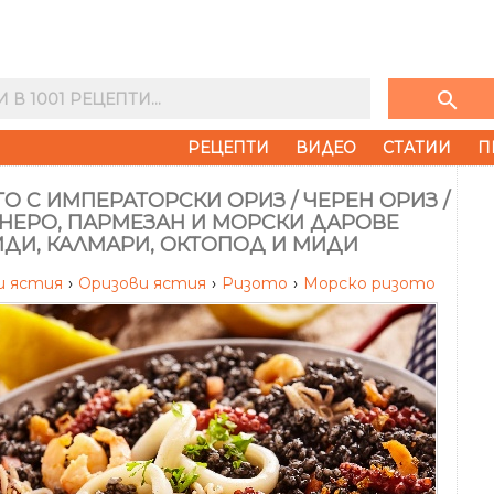
search
РЕЦЕПТИ
ВИДЕО
СТАТИИ
П
О С ИМПЕРАТОРСКИ ОРИЗ / ЧЕРЕН ОРИЗ /
 НЕРО, ПАРМЕЗАН И МОРСКИ ДАРОВЕ
ИДИ, КАЛМАРИ, ОКТОПОД И МИДИ
и ястия
›
Оризови ястия
›
Ризото
›
Морско ризото