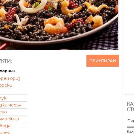
ПРИНТИРАЙ
КТИ:
порции
ерен ориз
орски
лук
КА
дки чесън
СТ
сло
яло вино
По
вода
Кал
пипер