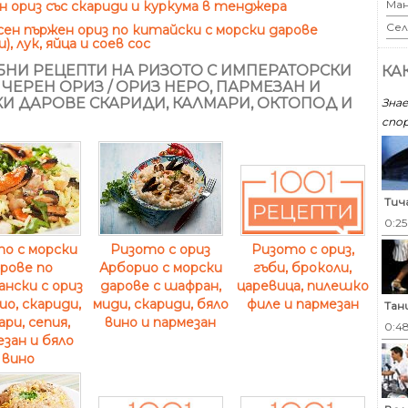
Ман
 ориз със скариди и куркума в тенджера
Сел
сен пържен ориз по китайски с морски дарове
), лук, яйца и соев сос
НИ РЕЦЕПТИ НА РИЗОТО С ИМПЕРАТОРСКИ
КА
/ ЧЕРЕН ОРИЗ / ОРИЗ НЕРО, ПАРМЕЗАН И
И ДАРОВЕ СКАРИДИ, КАЛМАРИ, ОКТОПОД И
Знае
спор
Тич
0:2
о с морски
Ризото с ориз
Ризото с ориз,
рове по
Арборио с морски
гъби, броколи,
нски с ориз
дарове с шафран,
царевица, пилешко
о, скариди,
миди, скариди, бяло
филе и пармезан
Тан
ари, сепия,
вино и пармезан
0:4
зан и бяло
вино