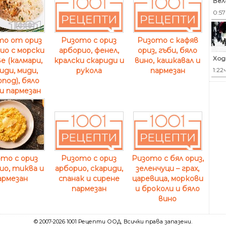
Вел
0:5
то от ориз
Ризото с ориз
Ризото с кафяв
ио с морски
арборио, фенел,
ориз, гъби, бяло
Ход
е (калмари,
кралски скариди и
вино, кашкавал и
1:22
иди, миди,
рукола
пармезан
под), бяло
и пармезан
то с ориз
Ризото с ориз
Ризото с бял ориз,
ио, тиква и
арборио, скариди,
зеленчуци – грах,
армезан
спанак и сирене
царевица, моркови
пармезан
и броколи и бяло
вино
© 2007-2026 1001 Рецепти ООД. Всички права запазени.