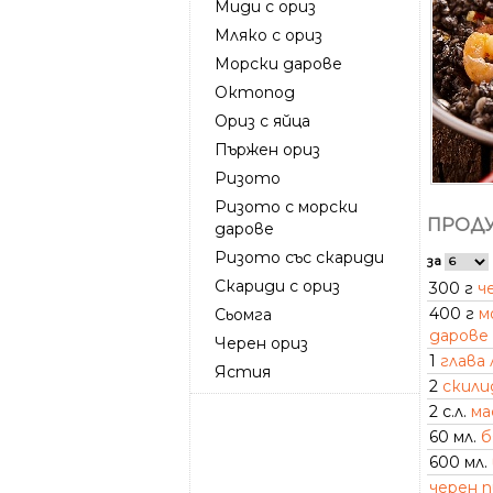
Миди с ориз
Мляко с ориз
Морски дарове
Октопод
Ориз с яйца
Пържен ориз
Ризото
Ризото с морски
ПРОДУ
дарове
Ризото със скариди
за
Скариди с ориз
300 г
ч
400 г
м
Сьомга
дарове
Черен ориз
1
глава 
Ястия
2
скили
2 с.л.
ма
60 мл.
б
600 мл.
черен 