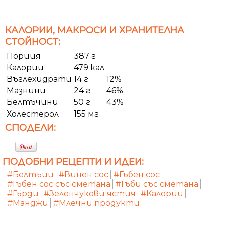
КАЛОРИИ, МАКРОСИ И ХРАНИТЕЛНА
СТОЙНОСТ:
Порция
387 г
Калории
479 кал
Въглехидрати
14 г
12%
Мазнини
24 г
46%
Белтъчини
50 г
43%
Холестерол
155 мг
СПОДЕЛИ:
ПОДОБНИ РЕЦЕПТИ И ИДЕИ:
#Белтъци
#Винен сос
#Гъбен сос
#Гъбен сос със сметана
#Гъби със сметана
#Гърди
#Зеленчукови ястия
#Калории
#Манджи
#Млечни продукти