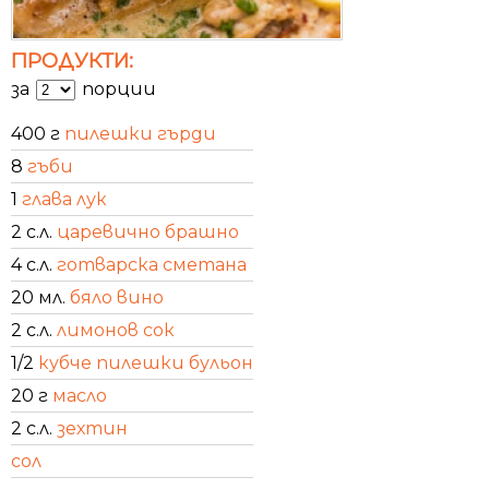
ПРОДУКТИ:
за
порции
400 г
пилешки гърди
8
гъби
1
глава лук
2 с.л.
царевично брашно
4 с.л.
готварска сметана
20 мл.
бяло вино
2 с.л.
лимонов сок
1/2
кубче пилешки бульон
20 г
масло
2 с.л.
зехтин
сол