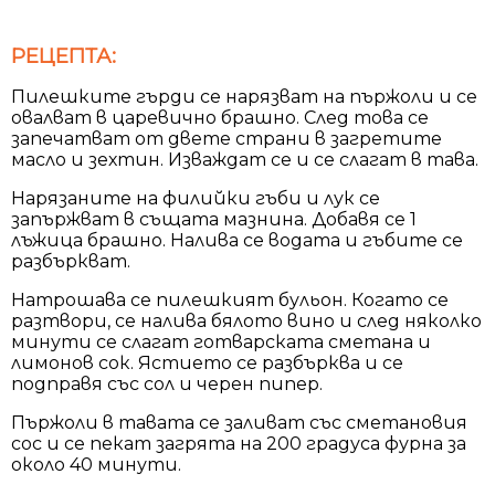
РЕЦЕПТА:
Пилешките гърди се нарязват на пържоли и се
овалват в царевично брашно. След това се
запечатват от двете страни в загретите
масло и зехтин. Изваждат се и се слагат в тава.
Нарязаните на филийки гъби и лук се
запържват в същата мазнина. Добавя се 1
лъжица брашно. Налива се водата и гъбите се
разбъркват.
Натрошава се пилешкият бульон. Когато се
разтвори, се налива бялото вино и след няколко
минути се слагат готварската сметана и
лимонов сок. Ястието се разбърква и се
подправя със сол и черен пипер.
Пържоли в тавата се заливат със сметановия
сос и се пекат загрята на 200 градуса фурна за
около 40 минути.