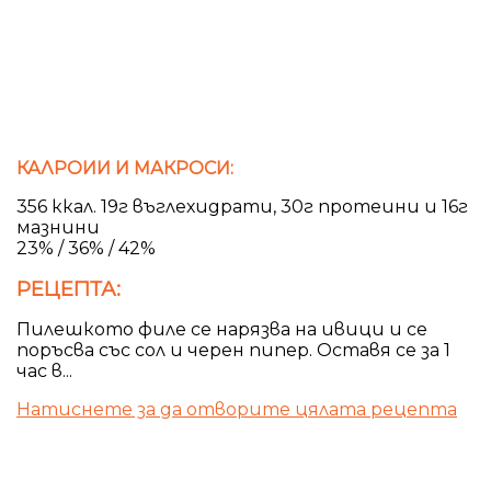
КАЛРОИИ И МАКРОСИ:
356 ккал. 19г въглехидрати, 30г протеини и 16г
мазнини
23% / 36% / 42%
РЕЦЕПТА:
Пилешкото филе се нарязва на ивици и се
поръсва със сол и черен пипер. Оставя се за 1
час в...
Натиснете за да отворите цялата рецепта