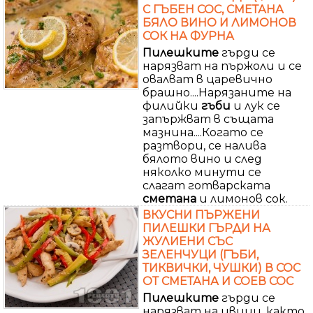
С ГЪБЕН СОС, СМЕТАНА
БЯЛО ВИНО И ЛИМОНОВ
СОК НА ФУРНА
Пилешките
гърди се
нарязват на пържоли и се
овалват в царевично
брашно....Нарязаните на
филийки
гъби
и лук се
запържват в същата
мазнина....Когато се
разтвори, се налива
бялото вино и след
няколко минути се
слагат готварската
сметана
и лимонов сок.
ВКУСНИ ПЪРЖЕНИ
ПИЛЕШКИ ГЪРДИ НА
ЖУЛИЕНИ СЪС
ЗЕЛЕНЧУЦИ (ГЪБИ,
ТИКВИЧКИ, ЧУШКИ) В СОС
ОТ СМЕТАНА И СОЕВ СОС
Пилешките
гърди се
нарязват на ивици, както