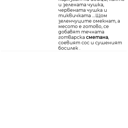
и зелената чушка,
червената чушка и
тиквичката ....Щом
зеленчуците омекнат, а
месото е готово, се
добавят течната
готварска
сметана
,
соевият сос и сушеният
босилек .