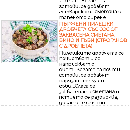
зехтин....Когато са
готови, се добавят
готварската
сметана
и
топеното сирене.
ПЪРЖЕНИ ПИЛЕШКИ
ДРОБЧЕТА СЪС СОС ОТ
ЗАКВАСЕНА СМЕТАНА,
ВИНО И ГЪБИ (СТРОГАНОВ
С ДРОБЧЕТА)
Пилешките
дробчета се
почистват и се
напръскват с
оцет....Когато са почти
готови, се добавят
нарязаните лук и
гъби
....Слага се
заквасената
сметана
и
ястието се разбърква,
докато се сгъсти.