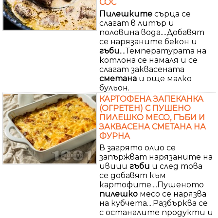
СОС
Пилешките
сърца се
слагат в литър и
половина вода....Добавят
се нарязаните бекон и
гъби
....Температурата на
котлона се намаля и се
слагат заквасената
сметана
и още малко
бульон.
КАРТОФЕНА ЗАПЕКАНКА
(ОГРЕТЕН) С ПУШЕНО
ПИЛЕШКО МЕСО, ГЪБИ И
ЗАКВАСЕНА СМЕТАНА НА
ФУРНА
В загрято олио се
запържват нарязаните на
ивици
гъби
и след това
се добавят към
картофите....Пушеното
пилешко
месо се нарязва
на кубчета....Разбърква се
с останалите продукти и