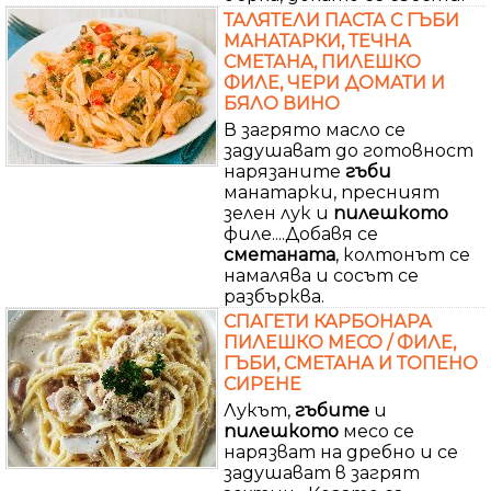
ТАЛЯТЕЛИ ПАСТА С ГЪБИ
МАНАТАРКИ, ТЕЧНА
СМЕТАНА, ПИЛЕШКО
ФИЛЕ, ЧЕРИ ДОМАТИ И
БЯЛО ВИНО
В загрято масло се
задушават до готовност
нарязаните
гъби
манатарки, пресният
зелен лук и
пилешкото
филе....Добавя се
сметаната
, колтонът се
намалява и сосът се
разбърква.
СПАГЕТИ КАРБОНАРА
ПИЛЕШКО МЕСО / ФИЛЕ,
ГЪБИ, СМЕТАНА И ТОПЕНО
СИРЕНЕ
Лукът,
гъбите
и
пилешкото
месо се
нарязват на дребно и се
задушават в загрят