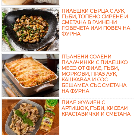
ПИЛЕШКИ СЪРЦА С ЛУК,
ГЪБИ, ТОПЕНО СИРЕНЕ И
СМЕТАНА В ГЛИНЕНИ
ГЮВЕЧЕТА ИЛИ ГЮВЕЧ НА
ФУРНА
ПЪЛНЕНИ СОЛЕНИ
ПАЛАЧИНКИ С ПИЛЕШКО
МЕСО ОТ ФИЛЕ, ГЪБИ,
МОРКОВИ, ПРАЗ ЛУК,
КАШКАВАЛ И СОС
БЕШАМЕЛ СЪС СМЕТАНА
НА ФУРНА
ПИЛЕ ЖУЛИЕН С
АРТИШОК, ГЪБИ, КИСЕЛИ
КРАСТАВИЧКИ И СМЕТАНА