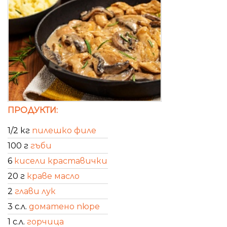
ПРОДУКТИ:
1/2 кг
пилешко филе
100 г
гъби
6
кисели краставички
20 г
краве масло
2
глави лук
3 с.л.
доматено пюре
1 с.л.
горчица