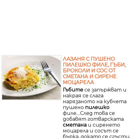
ЛАЗАНЯ С ПУШЕНО
ПИЛЕШКО ФИЛЕ, ГЪБИ,
БРОКОЛИ И СОС ОТ
СМЕТАНА И СИРЕНЕ
МОЦАРЕЛА
Гъбите
се запържват и
накрая се слага
нарязаното на кубчета
пушено
пилешко
филе....След това се
добавят готварската
сметана
и сиренето
моцарела и сосът се
бърка, докато се сгъсти.