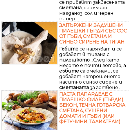
се прибавят заквасената
сметана
, накълцан
магданоз, сол и черен
пипер.
ЗАПЪРЖЕНИ ЗАДУШЕНИ
ПИЛЕШКИ ГЪРДИ СЪС СОС
ОТ ГЪБИ, СМЕТАНА И
СИНЬО СИРЕНЕ НА ТИГАН
Гъбите
се нарязват и се
добавят в тигана с
пилешкото
....След като
месото е почти готово, а
гъбите
са омекнали, се
добавят натрошеното
наситно синьо сирене и
сметаната
за готвене .
ПАСТА ПАПАРДЕЛЕ С
ПИЛЕШКО ФИЛЕ (ГЪРДИ),
БЕКОН, ТЕЧНА ГОТВАРСКА
СМЕТАНА, СУШЕНИ
ДОМАТИ И ГЪБИ (ИЛИ
ФЕТУЧИНИ, ТАЛИАТЕЛИ)