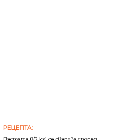
РЕЦЕПТА:
Пастата (1/2 кг) се сварява според