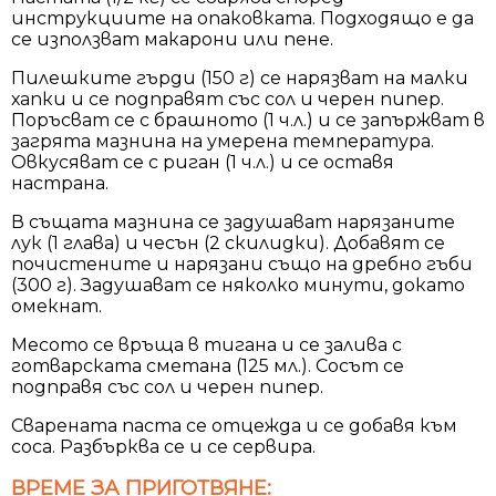
инструкциите на опаковката. Подходящо е да
се използват макарони или пене.
Пилешките гърди (150 г) се нарязват на малки
хапки и се подправят със сол и черен пипер.
Поръсват се с брашното (1 ч.л.) и се запържват в
загрята мазнина на умерена температура.
Овкусяват се с риган (1 ч.л.) и се оставя
настрана.
В същата мазнина се задушават нарязаните
лук (1 глава) и чесън (2 скилидки). Добавят се
почистените и нарязани също на дребно гъби
(300 г). Задушават се няколко минути, докато
омекнат.
Месото се връща в тигана и се залива с
готварската сметана (125 мл.). Сосът се
подправя със сол и черен пипер.
Сварената паста се отцежда и се добавя към
соса. Разбърква се и се сервира.
ВРЕМЕ ЗА ПРИГОТВЯНЕ: