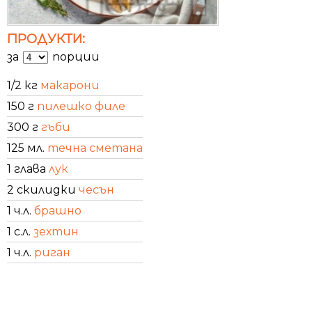
ПРОДУКТИ:
за
порции
1/2 кг
макарони
150 г
пилешко филе
300 г
гъби
125 мл.
течна сметана
1 глава
лук
2 скилидки
чесън
1 ч.л.
брашно
1 с.л.
зехтин
1 ч.л.
риган