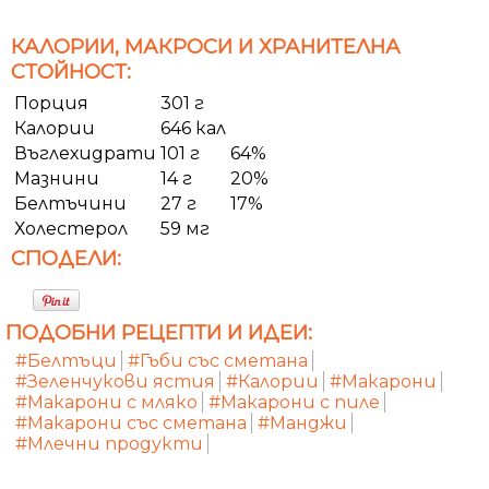
КАЛОРИИ, МАКРОСИ И ХРАНИТЕЛНА
СТОЙНОСТ:
Порция
301 г
Калории
646 кал
Въглехидрати
101 г
64%
Мазнини
14 г
20%
Белтъчини
27 г
17%
Холестерол
59 мг
СПОДЕЛИ:
ПОДОБНИ РЕЦЕПТИ И ИДЕИ:
#Белтъци
#Гъби със сметана
#Зеленчукови ястия
#Калории
#Макарони
#Макарони с мляко
#Макарони с пиле
#Макарони със сметана
#Манджи
#Млечни продукти