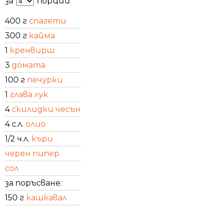
за
порции
400 г
спагети
300 г
кайма
1
кренвирш
3
домата
100 г
печурки
1
глава лук
4
скилидки чесън
4 с.л.
олио
1/2 ч.л.
къри
черен пипер
сол
за поръсване:
150 г
кашкавал