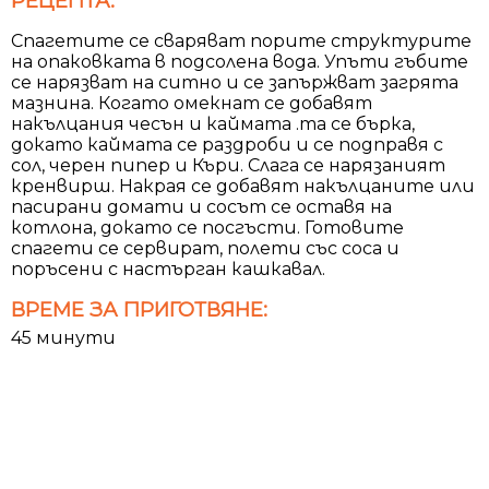
РЕЦЕПТА:
Спагетите се сваряват порите структурите
на опаковката в подсолена вода. Упъти гъбите
се нарязват на ситно и се запържват загрята
мазнина. Когато омекнат се добавят
накълцания чесън и каймата .та се бърка,
докато каймата се раздроби и се подправя с
сол, черен пипер и Къри. Слага се нарязаният
кренвирш. Накрая се добавят накълцаните или
пасирани домати и сосът се оставя на
котлона, докато се посгъсти. Готовите
спагети се сервират, полети със соса и
поръсени с настърган кашкавал.
ВРЕМЕ ЗА ПРИГОТВЯНЕ:
45 минути