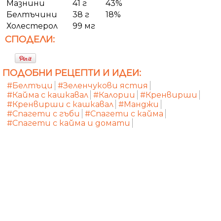
Мазнини
41 г
43%
Белтъчини
38 г
18%
Холестерол
99 мг
СПОДЕЛИ:
ПОДОБНИ РЕЦЕПТИ И ИДЕИ:
#Белтъци
#Зеленчукови ястия
#Кайма с кашкавал
#Калории
#Кренвирши
#Кренвирши с кашкавал
#Манджи
#Спагети с гъби
#Спагети с кайма
#Спагети с кайма и домати