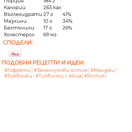
Порция
184 г
Калории
263 кал
Въглехидрати
27 г
41%
Мазнини
10 г
34%
Белтъчини
17 г
26%
Холестерол
69 мг
СПОДЕЛИ:
ПОДОБНИ РЕЦЕПТИ И ИДЕИ:
#Гофрети
#Зеленчукови ястия
#Манджи
#Тиквички
#Тиквички с яйца
#Ястия