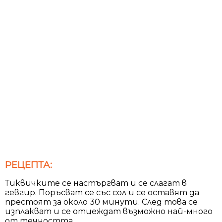
РЕЦЕПТА:
Тиквичките се настъргват и се слагат в
гевгир. Поръсват се със сол и се оставят да
престоят за около 30 минути. След това се
изплакват и се отцеждат възможно най-много
от течността.