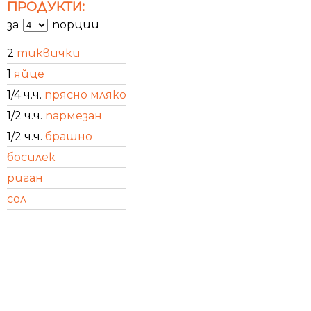
ПРОДУКТИ:
за
порции
2
тиквички
1
яйце
1/4 ч.ч.
прясно мляко
1/2 ч.ч.
пармезан
1/2 ч.ч.
брашно
босилек
риган
сол