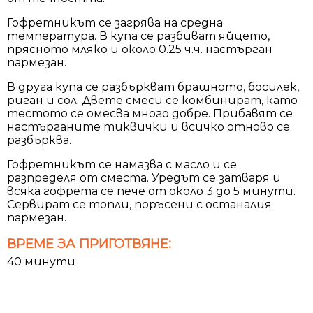
Гофретникът се загрява на средна
температура. В купа се разбиват яйцето,
прясното мляко и около 0.25 ч.ч. настърган
пармезан.
В друга купа се разбъркват брашното, босилек,
риган и сол. Двете смеси се комбинират, като
тестото се омесва много добре. Прибавят се
настърганите тиквички и всичко отново се
разбърква.
Гофретникът се намазва с масло и се
разпределя от сместа. Уредът се затваря и
всяка гофрета се пече от около 3 до 5 минути.
Сервират се топли, поръсени с останалия
пармезан.
ВРЕМЕ ЗА ПРИГОТВЯНЕ:
40 минути