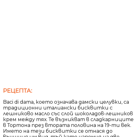
РЕЦЕПТА:
Baci di dama, което означава дамски целувки, са
традиционни италиански бисквитки с
лешниково масло със слой шоколадов-лешников
крем между тях. Те възникват в сладкарниците
в Тортона през втората половина на 19-ти век.
Името на тези бисквитки се отнася до
външния им вид, тъй като напомня на две