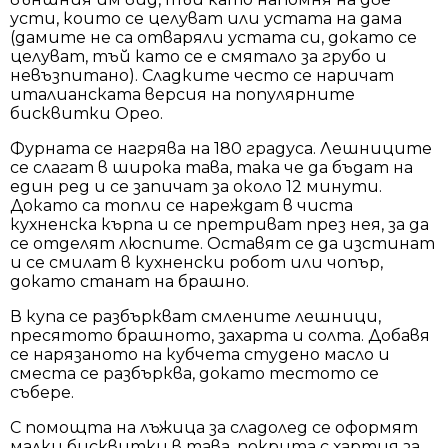
усти, които се целуват или устата на дама
(дамите не са отваряли устата си, докато се
целуват, тъй като се е смятало за грубо и
невъзпитано). Сладките често се наричат
италианската версия на популярните
бисквитки Орео.
Фурната се нагрява на 180 градуса. Лешниците
се слагат в широка тава, така че да бъдат на
един ред и се запичат за около 12 минути.
Докато са топли се нареждат в чиста
кухненска кърпа и се претриват през нея, за да
се отделят люспите. Оставят се да изстинат
и се смилат в кухненски робот или чопър,
докато станат на брашно.
В купа се разбъркват смлените лешници,
пресятото брашното, захарта и солта. Добавя
се нарязаното на кубчета студено масло и
сместа се разбърква, докато тестото се
събере.
С помощта на лъжица за сладолед се оформят
малки бисквитки в тава, покрита с хартия за