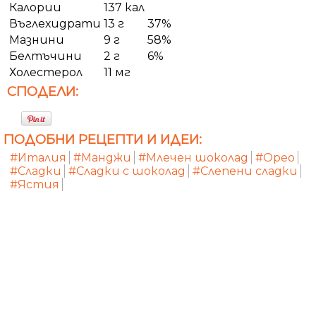
Калории
137 кал
Въглехидрати
13 г
37%
Мазнини
9 г
58%
Белтъчини
2 г
6%
Холестерол
11 мг
СПОДЕЛИ:
ПОДОБНИ РЕЦЕПТИ И ИДЕИ:
#Италия
#Манджи
#Млечен шоколад
#Орео
#Сладки
#Сладки с шоколад
#Слепени сладки
#Ястия