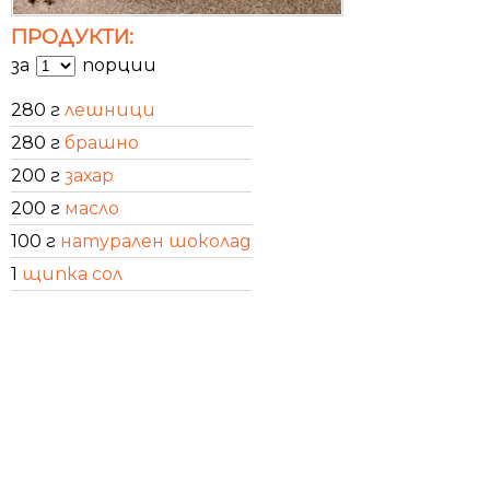
ПРОДУКТИ:
за
порции
280 г
лешници
280 г
брашно
200 г
захар
200 г
масло
100 г
натурален шоколад
1
щипка сол