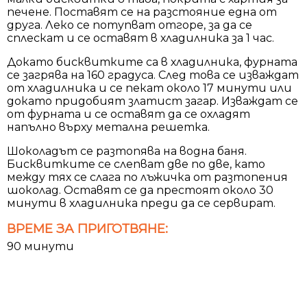
печене. Поставят се на разстояние една от
друга. Леко се потупват отгоре, за да се
сплескат и се оставят в хладилника за 1 час.
Докато бисквитките са в хладилника, фурната
се загрява на 160 градуса. След това се изваждат
от хладилника и се пекат около 17 минути или
докато придобият златист загар. Изваждат се
от фурната и се оставят да се охладят
напълно върху метална решетка.
Шоколадът се разтопява на водна баня.
Бисквитките се слепват две по две, като
между тях се слага по лъжичка от разтопения
шоколад. Оставят се да престоят около 30
минути в хладилника преди да се сервират.
ВРЕМЕ ЗА ПРИГОТВЯНЕ:
90 минути