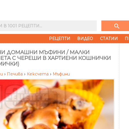
search
РЕЦЕПТИ
ВИДЕО
СТАТИИ
П
НИ ДОМАШНИ МЪФИНИ / МАЛКИ
ЧЕТА С ЧЕРЕШИ В ХАРТИЕНИ КОШНИЧКИ
МИЧКИ)
ти
›
Печива
›
Кексчета
›
Мъфини