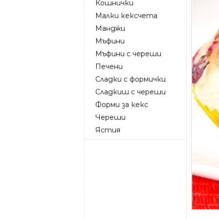
Кошнички
Малки кексчета
Манджи
Мъфини
Мъфини с череши
Печени
Сладки с формички
Сладкиш с череши
Форми за кекс
Череши
Ястия