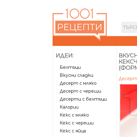
ИДЕИ:
ВКУС
КЕКС
Белтъци
(ФОР
Вкусни сладки
Десер
Десерт с мляко
Десерт с череши
Десерти с белтъци
Калории
Кекс с мляко
Кекс с череши
Кекс с яйца