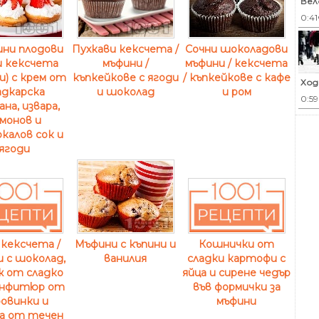
Вел
0:41
ни плодови
Пухкави кексчета /
Сочни шоколадови
и кексчета
мъфини /
мъфини / кексчета
и) с крем от
къпкейкове с ягоди
/ къпкейкове с кафе
Ход
адкарска
и шоколад
и ром
0:5
на, извара,
монов и
калов сок и
ягоди
Мъфини с къпини и
кексчета /
Кошнички от
ванилия
 с шоколад,
сладки картофи с
ж от сладко
яйца и сирене чедър
онфитюр от
във формички за
овинки и
мъфини
ра от течен