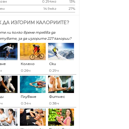
ган
0.294мг
13%
ен
14.9мкг
27%
К ДА ИЗГОРИМ КАЛОРИИТЕ?
те ли колко време трябва да
тувате, за да изгорите 227 калoрии?
ане
Колело
Ски
ч
0:26ч
0:29ч
ци
Плуване
Фитнес
4ч
0:34ч
0:38ч