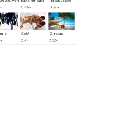
оергометър
Каланетика
Пазаруване
ч
0:46ч
0:59ч
ене
Сек*
Отдих
9ч
2:41ч
3:52ч