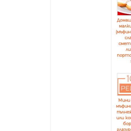
Домаш
малк
(мъфин
сл
смета
ли
порто
Мини 
мъфини
пълне
или к
бор
глазу