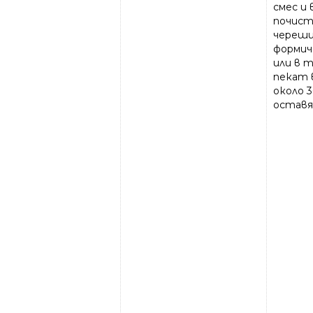
смес и 
почист
череши 
формич
или в 
пекат 
около 
оставя