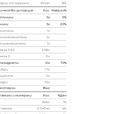
ории от мазнини
45 кал
8%
ичество за порция
Кол.
Макрос%
лтъчини
5
г
9%
нини
5
г
20%
аситени
1
г
ононенаситени
2г
олиненаситени
1г
ега 3,6,9
2.98г
мега 3
0г
глехидрати
41
г
72%
ибри
1.7
г
ишесте
0г
ахари
10г
лестерол
18
мг
амини и минерали
Кол.
%Ден
11мкг
1%
(Тиамин)
0.047мг
4%