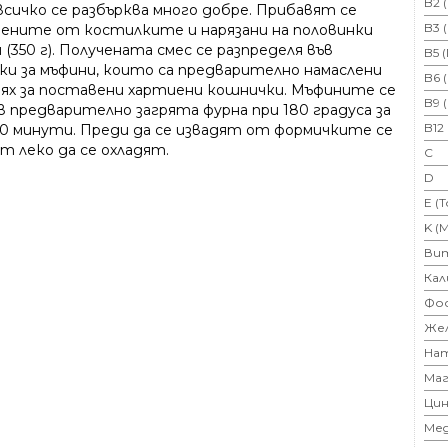
B2 
всичко се разбърква много добре. Прибавят се
B3 
ените от костилките и нарязани на половинки
(350 г). Получената смес се разпределя във
B5 
ки за мъфини, които са предварително намаслени
B6 
тях за поставени хартиени кошнички. Мъфините се
B9 
в предварително загрята фурна при 180 градуса за
B12
30 минути. Преди да се извадят от формичките се
т леко да се охладят.
C
D
E (
K (
Ви
Кал
Фо
Же
На
Маг
Цин
Ме