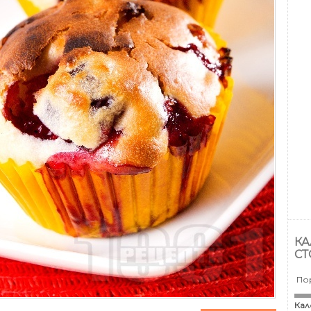
КА
СТ
По
Кал