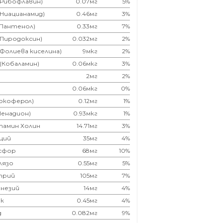
(Рибофлавин)
0.07мг
5%
(Ниацианамид)
0.46мг
3%
(Пантенол)
0.33мг
7%
(Пиродоксин)
0.032мг
2%
(Фолиева киселина)
9мкг
2%
 (Кобаламин)
0.06мкг
3%
2мг
2%
0.06мкг
0%
Токоферoл)
0.12мг
1%
Менадион)
0.93мкг
1%
тамин Холин
14.71мг
3%
ций
35мг
4%
сфор
68мг
10%
лязо
0.55мг
5%
трий
105мг
7%
незий
14мг
4%
к
0.45мг
4%
д
0.082мг
9%