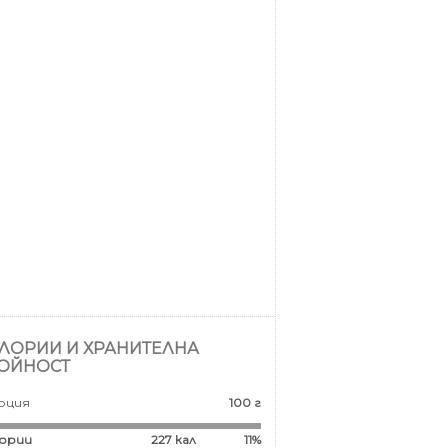
ЛОРИИ И ХРАНИТЕЛНА
ОЙНОСТ
рция
100 г
ории
227
кал
11%