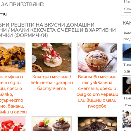
Ман
 ЗА ПРИГОТВЯНЕ:
Сел
ути
КА
НИ РЕЦЕПТИ НА ВКУСНИ ДОМАШНИ
И / МАЛКИ КЕКСЧЕТА С ЧЕРЕШИ В ХАРТИЕНИ
Знае
ЧКИ (ФОРМИЧКИ)
спор
Тич
0:18
и мъфини с
Коледни мъфини /
Ванилови мъфини
ени ядки,
кексчета - захарни
със заквасена
и, прясно
бастунчета
сметана, орехи и
мляко,
сладко от череши
Тан
озърнесто
или вишни с цели
0:3
о, банани,
плодове
нки и орехи