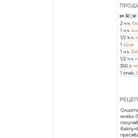
ПРОДУ
за
2 ч.ч.
бя
1 ч.ч.
ки
1/2 к.ч.
1
яйце
1 ч.л.
ба
1/2 ч.ч.
п
350 г
ч
1 опак.
РЕЦЕП
Олиото 
мляко (
получав
бакпулв
пресяв