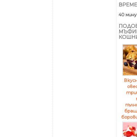
ВРЕМЕ
40 мин
ПОДОБ
МЪФИН
КОШНИ
Вкусн
овес
триц
пълн
брашн
борови