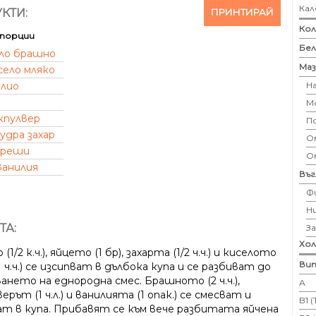
Кал
ПРИНТИРАЙ
КТИ:
Кол
порции
Бе
ло брашно
Маз
село мляко
Н
олио
М
кпулвер
П
удра захар
Ом
ереши
О
ванилия
Въ
Ф
Н
ТА:
З
Хо
(1/2 к.ч.), яйцето (1 бр), захарта (1/2 ч.ч.) и киселото
Вит
1 ч.ч.) се изсипват в дълбока купа и се разбиват до
ането на еднородна смес. Брашното (2 ч.ч.),
А
ерът (1 ч.л.) и ванилията (1 опак.) се смесват и
B1 
ат в купа. Прибавят се към вече разбитата яйчена