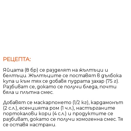
РЕЦЕПТА:
Яйцата (8 бр) се разделят на жълтъци и
белтъци. Жълтъците се постaвят в дълбока
купа и към тях се добавя пудрата захар (75 г).
Разбиват се, докато се получи бледа, почти
бяла и плътна смес.
Добавят се маскарпонето (1/2 кг), кардамонът
(2 с.л.), есенцията ром (1 ч.л.), настърганите
портокалови кори (4 с.л.) и продуктите се
разбиват, докато се получи хомогенна смес. Тя
се оставя настрани.