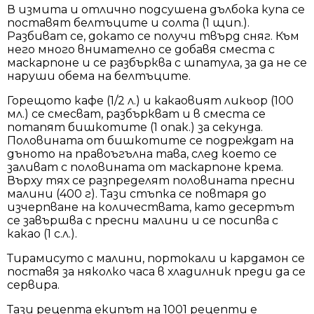
В измита и отлично подсушена дълбока купа се
поставят белтъците и солта (1 щип.).
Разбиват се, докато се получи твърд сняг. Към
него много внимателно се добавя сместа с
маскарпоне и се разбърква с шпатула, за да не се
наруши обема на белтъците.
Горещото кафе (1/2 л.) и какаовият ликьор (100
мл.) се смесват, разбъркват и в сместа се
потапят бишкотите (1 опак.) за секунда.
Половината от бишкотите се подреждат на
дъното на правоъгълна тава, след което се
заливат с половината от маскарпоне крема.
Върху тях се разпределят половината пресни
малини (400 г). Тази стъпка се повтаря до
изчерпване на количествата, като десертът
се завършва с пресни малини и се посипва с
какао (1 с.л.).
Тирамисуто с малини, портокали и кардамон се
поставя за няколко часа в хладилник преди да се
сервира.
Тази рецепта екипът на 1001 рецепти е