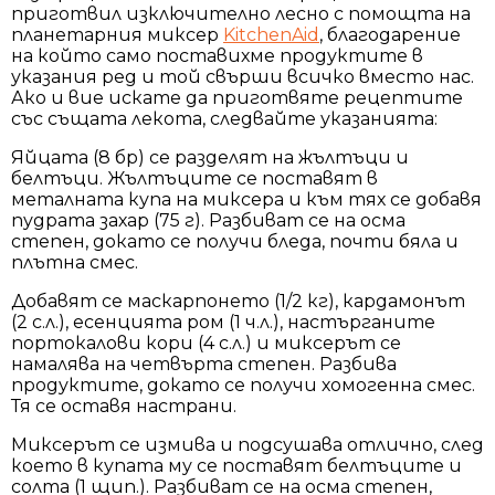
приготвил изключително лесно с помощта на
планетарния миксер
KitchenAid
, благодарение
на който само поставихме продуктите в
указания ред и той свърши всичко вместо нас.
Ако и вие искате да приготвяте рецептите
със същата лекота, следвайте указанията:
Яйцата (8 бр) се разделят на жълтъци и
белтъци. Жълтъците се постaвят в
металната купа на миксера и към тях се добавя
пудрата захар (75 г). Разбиват се на осма
степен, докато се получи бледа, почти бяла и
плътна смес.
Добавят се маскарпонето (1/2 кг), кардамонът
(2 с.л.), есенцията ром (1 ч.л.), настърганите
портокалови кори (4 с.л.) и миксерът се
намалява на четвърта степен. Разбива
продуктите, докато се получи хомогенна смес.
Тя се оставя настрани.
Миксерът се измива и подсушава отлично, след
което в купата му се поставят белтъците и
солта (1 щип.). Разбиват се на осма степен,