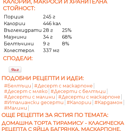
КАЛОРИИ, МАКРОСИ И ХРАНИТЕЛНА
СТОЙНОСТ:
Порция
245 г
Калории
446 кал
Въглехидрати
28 г
25%
Мазнини
34 г
68%
Белтъчини
9 г
8%
Холестерол
337 мг
СПОДЕЛИ:
ПОДОБНИ РЕЦЕПТИ И ИДЕИ:
#Белтъци
#Десерт с маскарпоне
#Десерт с мляко
#Десерти с белтъци
#Десерти с малини
#Десерти с маскарпоне
#Италиански десерти
#Калории
#Кардамон
#Малини
ОЩЕ РЕЦЕПТИ ЗА ЯСТИЯ ПО ТЕМАТА:
ДОМАШНА ТОРТА ТИРАМИСУ - КЛАСИЧЕСКА
РЕЦЕПТА С ЯЙЦА БАГРЯНКА, МАСКАРПОНЕ,