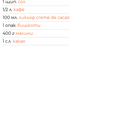
1 щип.
сол
1/2 л.
кафе
100 мл.
ликьор creme de cacao
1 опак.
бишкоти
400 г
малини
1 с.л.
какао