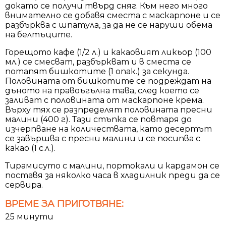
докато се получи твърд сняг. Към него много
внимателно се добавя сместа с маскарпоне и се
разбърква с шпатула, за да не се наруши обема
на белтъците.
Горещото кафе (1/2 л.) и какаовият ликьор (100
мл.) се смесват, разбъркват и в сместа се
потапят бишкотите (1 опак.) за секунда.
Половината от бишкотите се подреждат на
дъното на правоъгълна тава, след което се
заливат с половината от маскарпоне крема.
Върху тях се разпределят половината пресни
малини (400 г). Тази стъпка се повтаря до
изчерпване на количествата, като десертът
се завършва с пресни малини и се посипва с
какао (1 с.л.).
Тирамисуто с малини, портокали и кардамон се
поставя за няколко часа в хладилник преди да се
сервира.
ВРЕМЕ ЗА ПРИГОТВЯНЕ:
25 минути