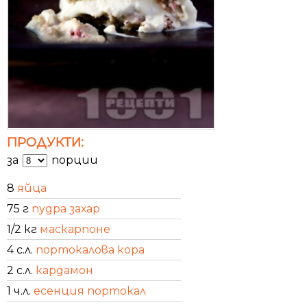
ПРОДУКТИ:
за
порции
8
яйца
75 г
пудра захар
1/2 кг
маскарпоне
4 с.л.
портокалова кора
2 с.л.
кардамон
1 ч.л.
есенция портокал