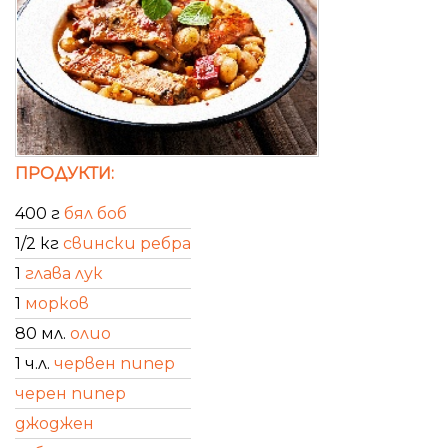
ПРОДУКТИ:
400 г
бял боб
1/2 кг
свински ребра
1
глава лук
1
морков
80 мл.
олио
1 ч.л.
червен пипер
черен пипер
джоджен