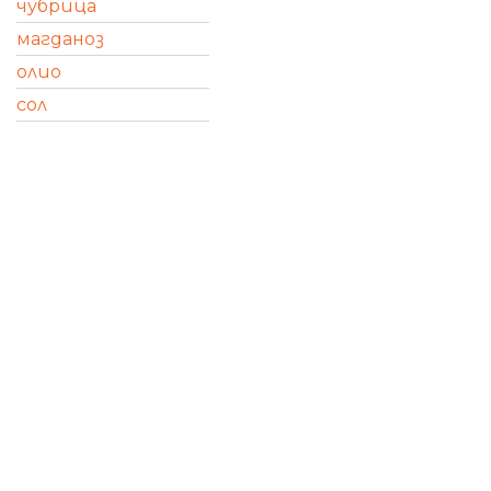
чубрица
магданоз
олио
сол