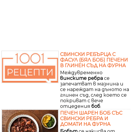
СВИНСКИ РЕБЪРЦА С
ФАСУЛ (БЯЛ БОБ) ПЕЧЕНИ
В ГЛИНЕН СЪД НА ФУРНА
Междувременно
винските ребра
се
запечатват в мазнина и
се нареждат на дъното на
глинен съд, след което се
покриват с вече
отцедения
боб
.
ПЕЧЕН ШАРЕН БОБ СЪС
СВИНСКИ РЕБРА И
ДОМАТИ НА ФУРНА
Бобът
се накисва от