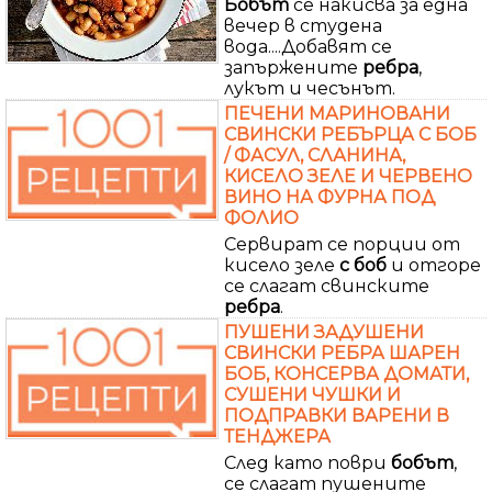
Бобът
се накисва за една
вечер в студена
вода....Добавят се
запържените
ребра
,
лукът и чесънът.
ПЕЧЕНИ МАРИНОВАНИ
СВИНСКИ РЕБЪРЦА С БОБ
/ ФАСУЛ, СЛАНИНА,
КИСЕЛО ЗЕЛЕ И ЧЕРВЕНО
ВИНО НА ФУРНА ПОД
ФОЛИО
Сервират се порции от
кисело зеле
с
боб
и отгоре
се слагат свинските
ребра
.
ПУШЕНИ ЗАДУШЕНИ
СВИНСКИ РЕБРА ШАРЕН
БОБ, КОНСЕРВА ДОМАТИ,
СУШЕНИ ЧУШКИ И
ПОДПРАВКИ ВАРЕНИ В
ТЕНДЖЕРА
След като поври
бобът
,
се слагат пушените