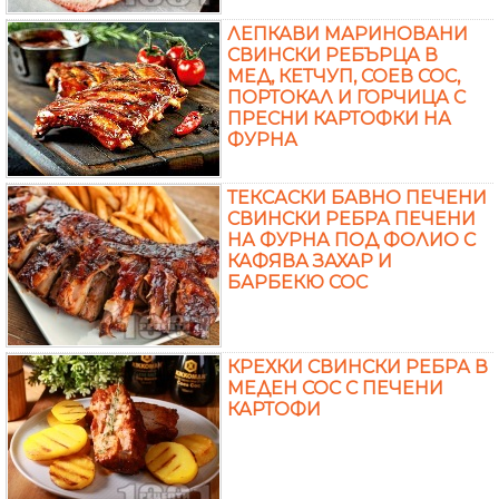
ЛЕПКАВИ МАРИНОВАНИ
СВИНСКИ РЕБЪРЦА В
МЕД, КЕТЧУП, СОЕВ СОС,
ПОРТОКАЛ И ГОРЧИЦА С
ПРЕСНИ КАРТОФКИ НА
ФУРНА
ТЕКСАСКИ БАВНО ПЕЧЕНИ
СВИНСКИ РЕБРА ПЕЧЕНИ
НА ФУРНА ПОД ФОЛИО С
КАФЯВА ЗАХАР И
БАРБЕКЮ СОС
КРЕХКИ СВИНСКИ РЕБРА В
МЕДЕН СОС С ПЕЧЕНИ
КАРТОФИ