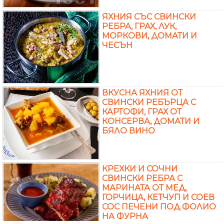
ЯХНИЯ СЪС СВИНСКИ
РЕБРА, ГРАХ, ЛУК,
МОРКОВИ, ДОМАТИ И
ЧЕСЪН
ВКУСНА ЯХНИЯ ОТ
СВИНСКИ РЕБЪРЦА С
КАРТОФИ, ГРАХ ОТ
КОНСЕРВА, ДОМАТИ И
БЯЛО ВИНО
КРЕХКИ И СОЧНИ
СВИНСКИ РЕБРА С
МАРИНАТА ОТ МЕД,
ГОРЧИЦА, КЕТЧУП И СОЕВ
СОС ПЕЧЕНИ ПОД ФОЛИО
НА ФУРНА