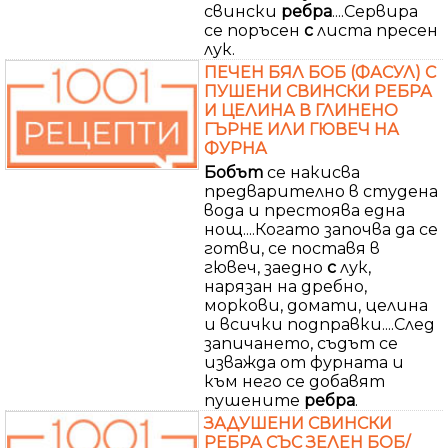
свински
ребра
....Сервира
се поръсен
с
листа пресен
лук.
ПЕЧЕН БЯЛ БОБ (ФАСУЛ) С
ПУШЕНИ СВИНСКИ РЕБРА
И ЦЕЛИНА В ГЛИНЕНО
ГЪРНЕ ИЛИ ГЮВЕЧ НА
ФУРНА
Бобът
се накисва
предварително в студена
вода и престоява една
нощ....Когато започва да се
готви, се поставя в
гювеч, заедно
с
лук,
нарязан на дребно,
моркови, домати, целина
и всички подправки....След
запичането, съдът се
изважда от фурната и
към него се добавят
пушените
ребра
.
ЗАДУШЕНИ СВИНСКИ
РЕБРА СЪС ЗЕЛЕН БОБ/