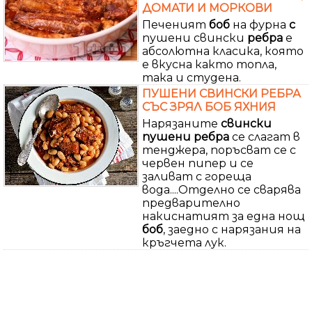
ДОМАТИ И МОРКОВИ
Печеният
боб
на фурна
с
пушени свински
ребра
е
абсолютна класика, която
е вкусна както топла,
така и студена.
ПУШЕНИ СВИНСКИ РЕБРА
СЪС ЗРЯЛ БОБ ЯХНИЯ
Нарязаните
свински
пушени ребра
се слагат в
тенджера, поръсват се с
червен пипер и се
заливат с гореща
вода....Отделно се сварява
предварително
накиснатият за една нощ
боб
, заедно с нарязания на
кръгчета лук.