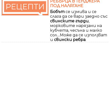
РЕБЪРЦА В ТЕНДЖЕРА
ПОД НАЛЯГАНЕ
Бобът
се измива и се
слага да се вари заедно със
свинските гърди
,
морковите нарязани на
кубчета, чесъна и малко
сол....Може да се използват
и
свински ребра
.