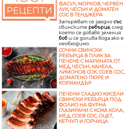
ФАСУЛ, МОРКОВ, ЧЕРВЕН
ЛУК, ЧЕСЪН И ДОМАТЕН
СОС В ТЕНДЖЕРА
Запържват се заедно
със
свинските
ребърца
, след
което се добавя зеления
боб
и се долива вода ако е
необходимо.
СОЧНИ СВИНСКИ
РЕБЪРЦА В ПЛИК ЗА
ПЕЧЕНЕ С МАРИНАТА ОТ
МЕД, ЧЕСЪН, КАНЕЛА,
ЛИМОНОВ СОК, СОЕВ СОС,
ДОМАТЕНО ПЮРЕ И
КОРИАНДЪР
ПЕЧЕНИ СЛАДКО КИСЕЛИ
СВИНСКИ РЕБЪРЦА ПОД
ФОЛИО НА ФУРНА
ГЛАЗИРАНИ С КОКА КОЛА,
МЕД, СОЕВ СОС, ОЦЕТ,
КЕТЧУП И ГОРЧИЦА