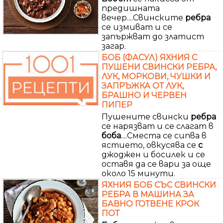
предишната
вечер....Свинските
ребра
се измиват и се
запържват до златист
загар.
БОБ (ФАСУЛ) ЯХНИЯ С
ПУШЕНИ СВИНСКИ РЕБРА,
ЛУК, МОРКОВИ, ЧУШКИ И
ЗАПРЪЖКА ОТ ЛУК,
БРАШНО И ЧЕРВЕН
ПИПЕР
Пушените свински
ребра
се нарязват и се слагат в
боба
....Сместа се сипва в
ястието, овкусява се
с
джоджен и босилек и се
оставя да се вари за още
около 15 минути.
ЯХНИЯ БОБ СЪС СВИНСКИ
РЕБРА В МАШИНА ЗА
БАВНО ГОТВЕНЕ КРОК
ПОТ