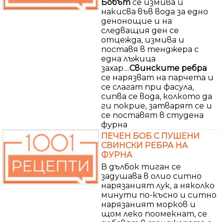
Бобът
се измива и
накисва във вода за едно
денонощие и на
следващия ден се
отцежда, измива и
поставя в тенджера с
една лъжица
захар....
Свинските ребра
се нарязват на парчета и
се слагат при фасула,
сипва се вода, колкото да
ги покрие, затварят се и
се поставят в студена
фурна
ПЕЧЕН БОБ С ПУШЕНИ
СВИНСКИ РЕБРА НА
ФУРНА
В дълбок тиган се
задушава в олио ситно
нарязаният лук, а няколко
минути по-късно и ситно
нарязаният морков и
щом леко поомекнат, се