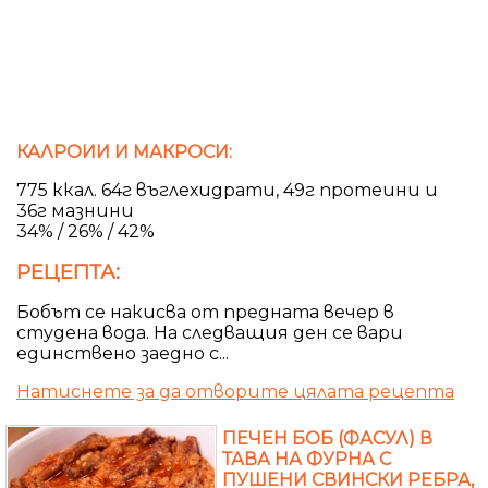
КАЛРОИИ И МАКРОСИ:
775 ккал. 64г въглехидрати, 49г протеини и
36г мазнини
34% / 26% / 42%
РЕЦЕПТА:
Бобът се накисва от предната вечер в
студена вода. На следващия ден се вари
единствено заедно с...
Натиснете за да отворите цялата рецепта
ПЕЧЕН БОБ (ФАСУЛ) В
ТАВА НА ФУРНА С
ПУШЕНИ СВИНСКИ РЕБРА,