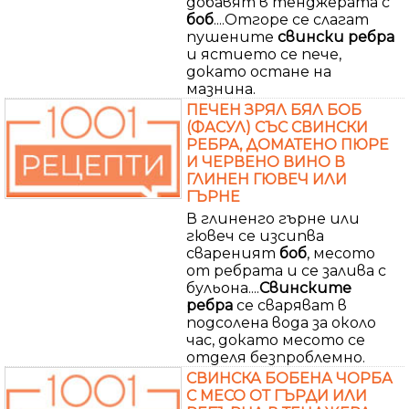
добавят в тенджерата с
боб
....Отгоре се слагат
пушените
свински ребра
и ястието се пече,
докато остане на
мазнина.
ПЕЧЕН ЗРЯЛ БЯЛ БОБ
(ФАСУЛ) СЪС СВИНСКИ
РЕБРА, ДОМАТЕНО ПЮРЕ
И ЧЕРВЕНО ВИНО В
ГЛИНЕН ГЮВЕЧ ИЛИ
ГЪРНЕ
В глиненго гърне или
гювеч се изсипва
свареният
боб
, месото
от ребрата и се залива с
бульона....
Свинските
ребра
се сваряват в
подсолена вода за около
час, докато месото се
отделя безпроблемно.
СВИНСКА БОБЕНА ЧОРБА
С МЕСО ОТ ГЪРДИ ИЛИ