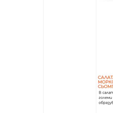
САЛАТ
МОРКО
СЬОМ
В сала
големи 
образув