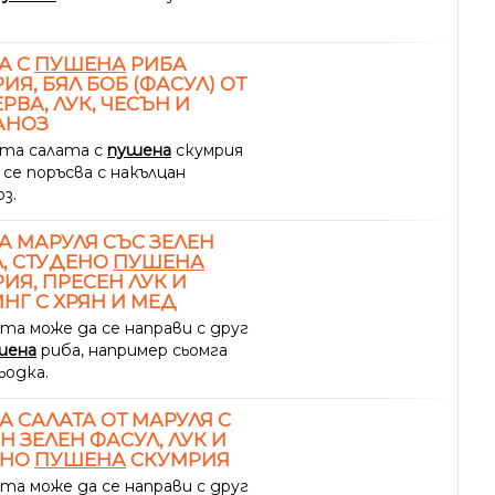
А С
ПУШЕНА
РИБА
ИЯ, БЯЛ БОБ (ФАСУЛ) ОТ
РВА, ЛУК, ЧЕСЪН И
АНОЗ
та салата с
пушена
скумрия
 се поръсва с накълцан
з.
А МАРУЛЯ СЪС ЗЕЛЕН
, СТУДЕНО
ПУШЕНА
ИЯ, ПРЕСЕН ЛУК И
НГ С ХРЯН И МЕД
та може да се направи с друг
шена
риба, например сьомга
ьодка.
А САЛАТА ОТ МАРУЛЯ С
Н ЗЕЛЕН ФАСУЛ, ЛУК И
ЕНО
ПУШЕНА
СКУМРИЯ
та може да се направи с друг