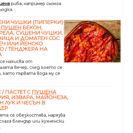
шена
риба, например сьомга
ьодка.
НИ ЧУШКИ (ПИПЕРКИ)
,
ПУШЕН
БЕКОН,
ЕЛА, СУШЕНИ ЧУШКИ,
ИЦА И ДОМАТЕН СОС
ЕЧ ИЛИ ЙЕНСКО
О / ТЕНДЖЕРА НА
А
се накисва от
ната вечер, след което се
, като първата вода му се
 / ПАСТЕТ С
ПУШЕНА
ИЯ, ИЗВАРА, МАЙОНЕЗА,
Н ЛУК И ЧЕСЪН В
ДЕР
ята се обезкостява, нарязва
 слага блендър или кухненски
.