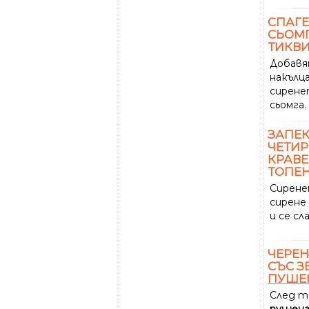
СПАГЕ
СЬОМГ
ТИКВ
Добавя
накълц
сирене
сьомга.
ЗАПЕК
ЧЕТИР
КРАВЕ
ТОПЕН
Сирен
сирене
и се с
ЧЕРЕН
СЪС З
ПУШЕ
След т