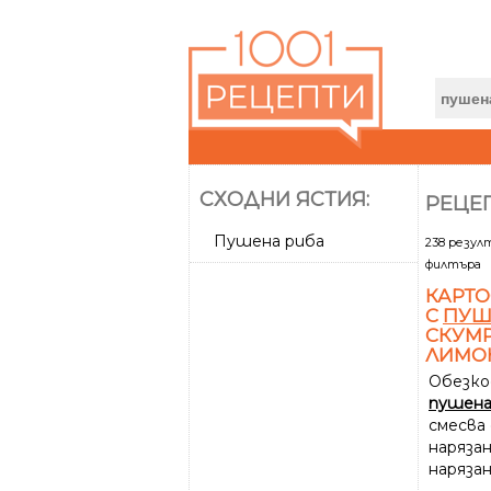
СХОДНИ ЯСТИЯ:
РЕЦЕ
Пушена риба
238 резу
филтъра
КАРТО
С
ПУШ
СКУМР
ЛИМО
Обезк
пушен
смесва
нарязан
наряза