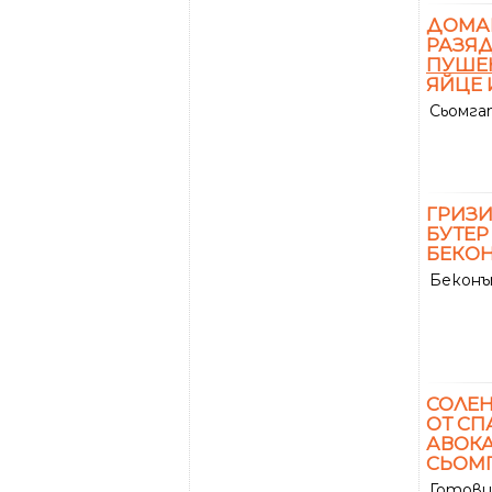
ДОМАШ
РАЗЯД
ПУШЕ
ЯЙЦЕ 
Сьомгат
ГРИЗИ
БУТЕР
БЕКОН
Беконът
СОЛЕН
ОТ СП
АВОК
СЬОМ
Готови