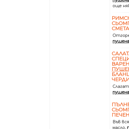
пушен
още ня
РИМСК
СЬОМГ
СМЕТ
Отгоре
пушен
САЛАТ
СПЕЦИ
ВАРЕН
ПУШЕ
БЛАН
ЧЕРДИ
Слагат
пушен
ПЪЛНЕ
СЬОМГ
ПЕЧЕН
Във вся
масло,