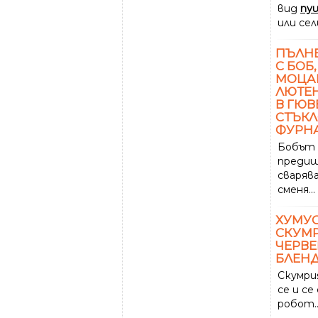
вид
пу
или сел
ПЪЛНЕ
С БОБ
МОЦАР
ЛЮТЕН
В ГЮВ
СТЪКЛ
ФУРН
Бобът 
предиш
сварява
сменя...
ХУМУС
СКУМР
ЧЕРВЕ
БЛЕН
Скумри
се и се
робот..