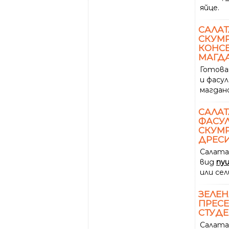
яйце.
САЛАТ
СКУМР
КОНСЕ
МАГД
Готова
и фасул
магдано
САЛАТ
ФАСУЛ
СКУМР
ДРЕСИ
Салата
вид
пу
или сел
ЗЕЛЕН
ПРЕСЕ
СТУД
Салата