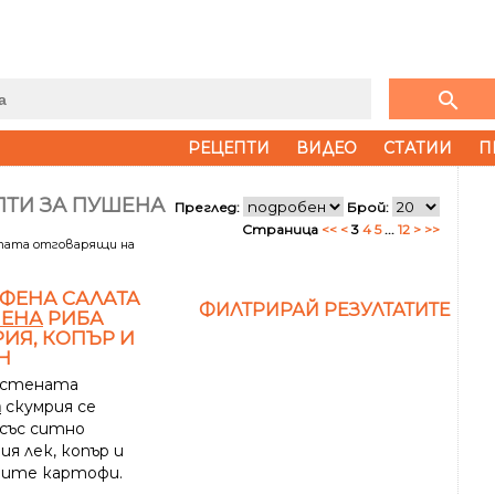
search
РЕЦЕПТИ
ВИДЕО
СТАТИИ
П
ПТИ ЗА ПУШЕНА
Преглед:
Брой:
Страница
<<
<
3
4
5
...
12
>
>>
лтата отговарящи на
ФЕНА САЛАТА
ФИЛТРИРАЙ РЕЗУЛТАТИТЕ
ЕНА
РИБА
ИЯ, КОПЪР И
Н
остената
а
скумрия се
 със ситно
ия лек, копър и
ните картофи.