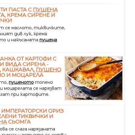
ТИ ПАСТА С
ПУШЕНА
А, КРЕМА СИРЕНЕ И
ИЧКИ
т се маслото, тиквичките,
аният див лук, крема
то и накъсаната
пушена
АНКА ОТ КАРТОФИ С
И ВИДА СИРЕНА -
, КАШКАВАЛ,
ПУШЕНО
О И МОЦАРЕЛА
ето,
пушеното
топено
 и моцарелата се нарязват
лагат при картофите.
 ИМПЕРАТОРСКИ ОРИЗ
ЕЛЕНИ ТИКВИЧКИ И
НА
СЬОМГА
ова се слага нарязаната