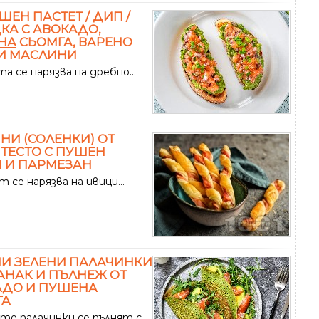
ЕН ПАСТЕТ / ДИП /
КА С АВОКАДО,
НА
СЬОМГА, ВАРЕНО
И МАСЛИНИ
а се нарязва на дребно...
НИ (СОЛЕНКИ) ОТ
 ТЕСТО С
ПУШЕН
 И ПАРМЕЗАН
 се нарязва на ивици...
И ЗЕЛЕНИ ПАЛАЧИНКИ
АНАК И ПЪЛНЕЖ ОТ
АДО И
ПУШЕНА
ГА
те палачинки се пълнят с