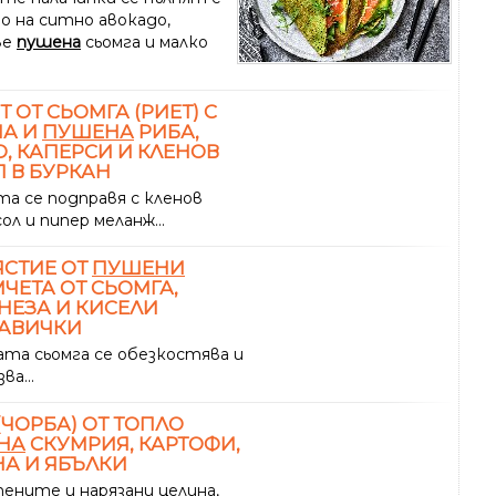
о на ситно авокадо,
ве
пушена
сьомга и малко
Т ОТ СЬОМГА (РИЕТ) С
НА И
ПУШЕНА
РИБА,
, КАПЕРСИ И КЛЕНОВ
 В БУРКАН
та се подправя с кленов
сол и пипер меланж...
СТИЕ ОТ
ПУШЕНИ
ЧЕТА ОТ СЬОМГА,
ЕЗА И КИСЕЛИ
ТАВИЧКИ
та сьомга се обезкостява и
ва...
(ЧОРБА) ОТ ТОПЛО
НА
СКУМРИЯ, КАРТОФИ,
А И ЯБЪЛКИ
ените и нарязани целина,