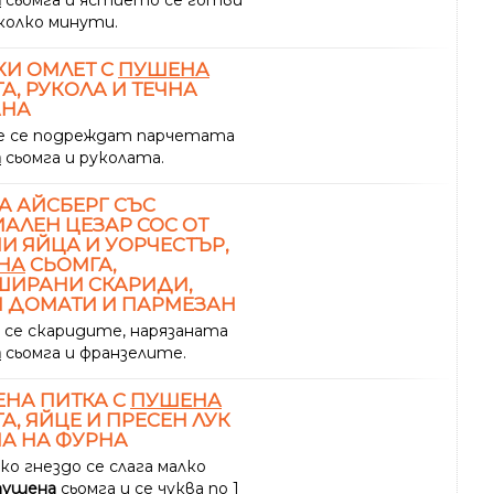
а
сьомга и ястието се готви
колко минути.
И ОМЛЕТ С
ПУШЕНА
А, РУКОЛА И ТЕЧНА
АНА
 се подреждат парчетата
а
сьомга и руколата.
А АЙСБЕРГ СЪС
АЛЕН ЦЕЗАР СОС ОТ
И ЯЙЦА И УОРЧЕСТЪР,
НА
СЬОМГА,
ШИРАНИ СКАРИДИ,
 ДОМАТИ И ПАРМЕЗАН
 се скаридите, нарязаната
а
сьомга и франзелите.
НА ПИТКА С
ПУШЕНА
А, ЯЙЦЕ И ПРЕСЕН ЛУК
А НА ФУРНА
ко гнездо се слага малко
пушена
сьомга и се чуква по 1