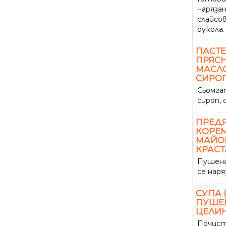
нарязан
слайсо
рукола.
ПАСТЕ
ПРЯС
МАСЛО
СИРОП
Сьомга
сироп, 
ПРЕДЯ
КОРЕМ
МАЙОН
КРАС
Пушена
се наряз
СУПА 
ПУШЕ
ЦЕЛИН
Почист