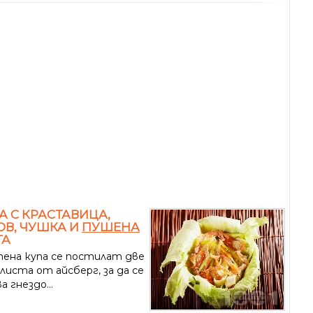
А С КРАСТАВИЦА,
В, ЧУШКА И
ПУШЕНА
ГА
тена купа се постилат две
листа от айсберг, за да се
а гнездо...