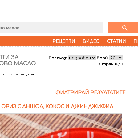
search
РЕЦЕПТИ
ВИДЕО
СТАТИИ
П
ТИ ЗА
Преглед:
Брой:
ОВО МАСЛО
Страница 1
ата отговарящи на
ФИЛТРИРАЙ РЕЗУЛТАТИТЕ
 ОРИЗ С АНШОА, КОКОС И ДЖИНДЖИФИЛ