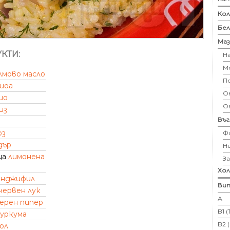
Кол
Бе
Маз
КТИ:
Н
М
лмово масло
П
шоа
Ом
ио
О
из
Въ
оз
Ф
дър
Н
ца
лимонена
З
Хо
инджифил
Вит
червен лук
А
ерен пипер
B1 
уркума
B2 
ол