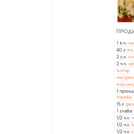
ПРОДУ
1 к.ч.
па
60 г
ан
2 с.л.
ол
2 ч.ч.
ор
копър
магдан
кориан
1 пръчи
трева
15 г
дж
1 глава
1/2 ч.л.
ч
1/2 ч.л.
к
1/2 ч.л.
с