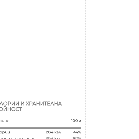
ЛОРИИ И ХРАНИТЕЛНА
ОЙНОСТ
рция
100 г
ории
884
кал
44%
ории от мазнини
884 кал
167%