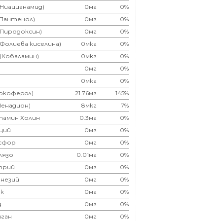
(Ниацианамид)
0мг
0%
(Пантенол)
0мг
0%
(Пиродоксин)
0мг
0%
(Фолиева киселина)
0мкг
0%
 (Кобаламин)
0мкг
0%
0мг
0%
0мкг
0%
Токоферoл)
21.76мг
145%
Менадион)
8мкг
7%
тамин Холин
0.3мг
0%
ций
0мг
0%
сфор
0мг
0%
лязо
0.01мг
0%
трий
0мг
0%
незий
0мг
0%
к
0мг
0%
д
0мг
0%
ган
0мг
0%