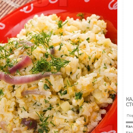
КА
СТ
По
Кал
Кал