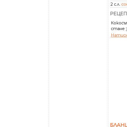
2 с.л.
со
РЕЦЕП
Кокосът
стане 
Натисн
БЛАН