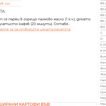
ев сос
B3 
B5 
ТА:
B6 
 се пържи в горещо палмово масло (1 к.ч.), докато
B9 
златисто-кафяв (20 минути). Оставя...
B12
ете за да отворите цялата рецепта
C
D
E (
K (
Ви
Кал
Фо
Же
На
Маг
Цин
Ме
ШИРАНИ КАРТОФИ ВЪВ
Ман