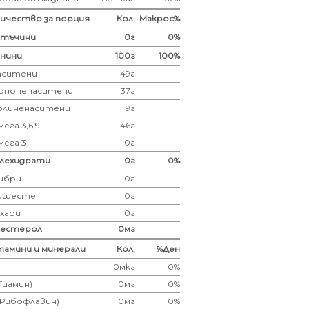
ичество за порция
Кол.
Макрос%
лтъчини
0
г
0%
нини
100
г
100%
аситени
49
г
ононенаситени
37г
олиненаситени
9г
ега 3,6,9
46г
мега 3
0г
глехидрати
0
г
0%
ибри
0
г
ишесте
0г
ахари
0г
лестерол
0
мг
амини и минерали
Кол.
%Ден
0мкг
0%
(Тиамин)
0мг
0%
(Рибофлавин)
0мг
0%