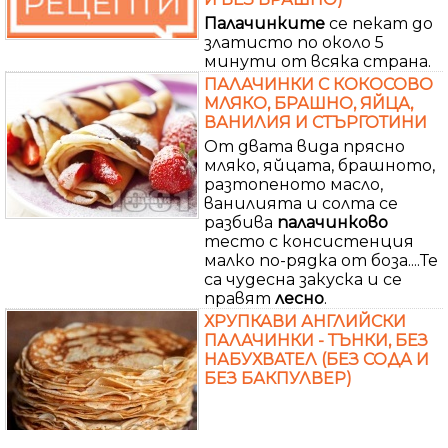
Палачинките
се пекат до
златисто по около 5
минути от всяка страна.
ПАЛАЧИНКИ С КОКОСОВО
МЛЯКО, БРАШНО, ЯЙЦА,
ВАНИЛИЯ И СТЪРГОТИНИ
От двата вида прясно
мляко, яйцата, брашното,
разтопеното масло,
ванилията и солта се
разбива
палачинково
тесто с консистенция
малко по-рядка от боза....Те
са чудесна закуска и се
правят
лесно
.
ХРУПКАВИ АНГЛИЙСКИ
ПАЛАЧИНКИ - ТЪНКИ, БЕЗ
НАБУХВАТЕЛ (БЕЗ СОДА И
БЕЗ БАКПУЛВЕР)