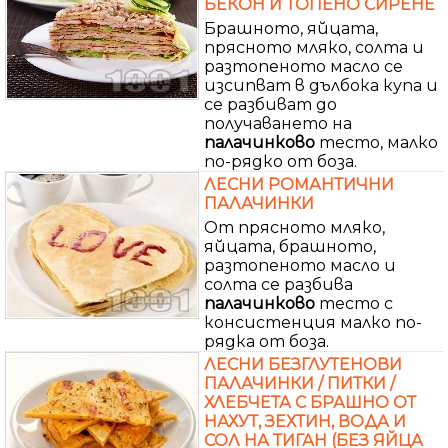
БЕКОН И ТОПЕНО СИРЕНЕ
Брашното, яйцата,
прясното мляко, солта и
разтопеното масло се
изсипват в дълбока купа и
се разбиват до
получаването на
палачинково
тесто, малко
по-рядко от боза.
ЛЕСНИ РОМАНТИЧНИ
ПАЛАЧИНКИ
От прясното мляко,
яйцата, брашното,
разтопеното масло и
солта се разбива
палачинково
тесто с
консистенция малко по-
рядка от боза.
ЛЕСНИ БЕЗГЛУТЕНОВИ
ПАЛАЧИНКИ / ПИТКИ /
ХЛЕБЧЕТА С БРАШНО ОТ
НАХУТ, ЗЕХТИН, ВОДА И
СОЛ НА ТИГАН (БЕЗ ЯЙЦА