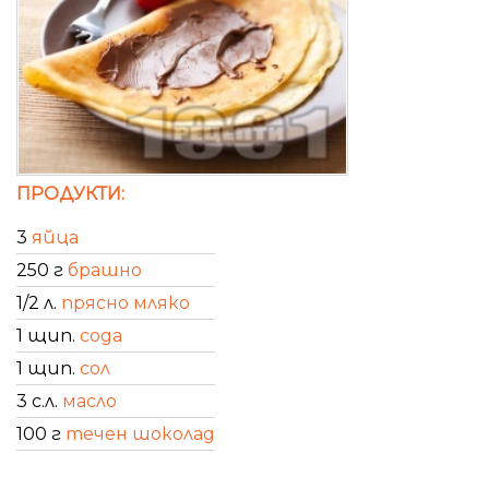
ПРОДУКТИ:
3
яйца
250 г
брашно
1/2 л.
прясно мляко
1 щип.
сода
1 щип.
сол
3 с.л.
масло
100 г
течен шоколад