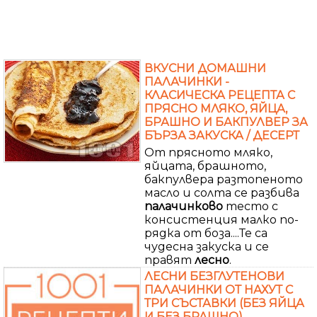
ВКУСНИ ДОМАШНИ
ПАЛАЧИНКИ -
КЛАСИЧЕСКА РЕЦЕПТА С
ПРЯСНО МЛЯКО, ЯЙЦА,
БРАШНО И БАКПУЛВЕР ЗА
БЪРЗА ЗАКУСКА / ДЕСЕРТ
От прясното мляко,
яйцата, брашното,
бакпулвера разтопеното
масло и солта се разбива
палачинково
тесто с
консистенция малко по-
рядка от боза....Те са
чудесна закуска и се
правят
лесно
.
ЛЕСНИ БЕЗГЛУТЕНОВИ
ПАЛАЧИНКИ ОТ НАХУТ С
ТРИ СЪСТАВКИ (БЕЗ ЯЙЦА
И БЕЗ БРАШНО)