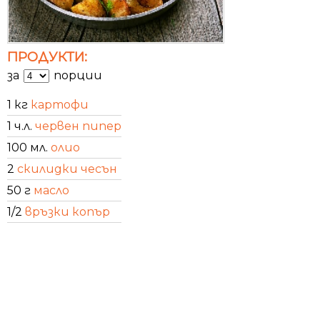
ПРОДУКТИ:
за
порции
1 кг
картофи
1 ч.л.
червен пипер
100 мл.
олио
2
скилидки чесън
50 г
масло
1/2
връзки копър