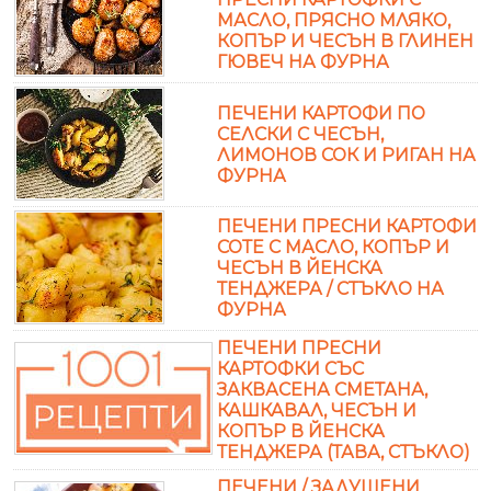
МАСЛО, ПРЯСНО МЛЯКО,
КОПЪР И ЧЕСЪН В ГЛИНЕН
ГЮВЕЧ НА ФУРНА
ПЕЧЕНИ КАРТОФИ ПО
СЕЛСКИ С ЧЕСЪН,
ЛИМОНОВ СОК И РИГАН НА
ФУРНА
ПЕЧЕНИ ПРЕСНИ КАРТОФИ
СОТЕ С МАСЛО, КОПЪР И
ЧЕСЪН В ЙЕНСКА
ТЕНДЖЕРА / СТЪКЛО НА
ФУРНА
ПЕЧЕНИ ПРЕСНИ
КАРТОФКИ СЪС
ЗАКВАСЕНА СМЕТАНА,
КАШКАВАЛ, ЧЕСЪН И
КОПЪР В ЙЕНСКА
ТЕНДЖЕРА (ТАВА, СТЪКЛО)
ПЕЧЕНИ / ЗАДУШЕНИ