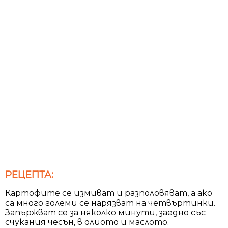
РЕЦЕПТА:
Картофите се измиват и разполовяват, а ако
са много големи се нарязват на четвъртинки.
Запържват се за няколко минути, заедно със
счукания чесън, в олиото и маслото.