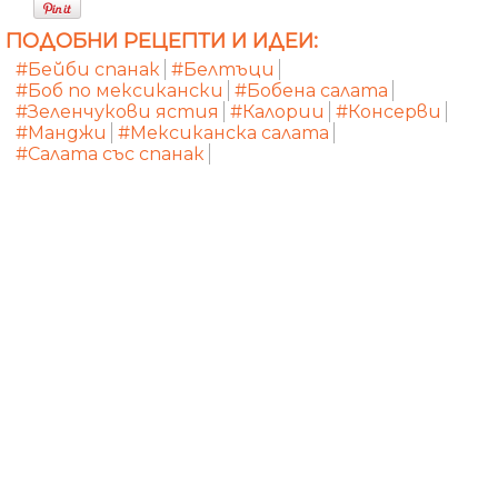
ПОДОБНИ РЕЦЕПТИ И ИДЕИ:
#Бейби спанак
#Белтъци
#Боб по мексикански
#Бобена салата
#Зеленчукови ястия
#Калории
#Консерви
#Манджи
#Мексиканска салата
#Салата със спанак