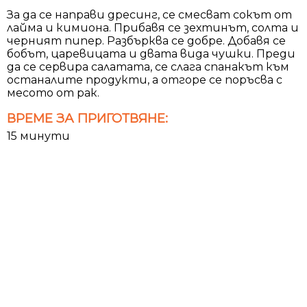
За да се направи дресинг, се смесват сокът от
лайма и кимиона. Прибавя се зехтинът, солта и
черният пипер. Разбърква се добре. Добавя се
бобът, царевицата и двата вида чушки. Преди
да се сервира салатата, се слага спанакът към
останалите продукти, а отгоре се поръсва с
месото от рак.
ВРЕМЕ ЗА ПРИГОТВЯНЕ:
15 минути