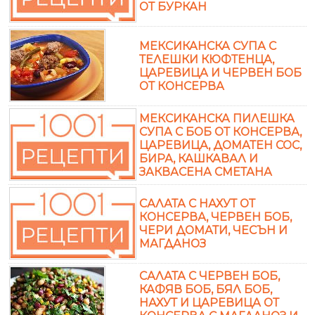
ОТ БУРКАН
МЕКСИКАНСКА СУПА С
ТЕЛЕШКИ КЮФТЕНЦА,
ЦАРЕВИЦА И ЧЕРВЕН БОБ
ОТ КОНСЕРВА
МЕКСИКАНСКА ПИЛЕШКА
СУПА С БОБ ОТ КОНСЕРВА,
ЦАРЕВИЦА, ДОМАТЕН СОС,
БИРА, КАШКАВАЛ И
ЗАКВАСЕНА СМЕТАНА
САЛАТА С НАХУТ ОТ
КОНСЕРВА, ЧЕРВЕН БОБ,
ЧЕРИ ДОМАТИ, ЧЕСЪН И
МАГДАНОЗ
САЛАТА С ЧЕРВЕН БОБ,
КАФЯВ БОБ, БЯЛ БОБ,
НАХУТ И ЦАРЕВИЦА ОТ