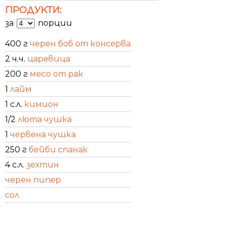
ПРОДУКТИ:
за
порции
400 г
черен боб от консерва
2 ч.ч.
царевица
200 г
месо от рак
1
лайм
1 с.л.
кимион
1/2
люта чушка
1
червена чушка
250 г
бейби спанак
4 с.л.
зехтин
черен пипер
сол