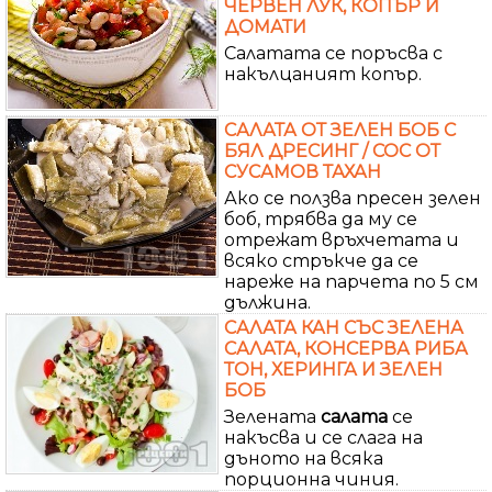
ЧЕРВЕН ЛУК, КОПЪР И
ДОМАТИ
Салатата се поръсва с
накълцаният копър.
САЛАТА ОТ ЗЕЛЕН БОБ С
БЯЛ ДРЕСИНГ / СОС ОТ
СУСАМОВ ТАХАН
Ако се ползва пресен зелен
боб, трябва да му се
отрежат връхчетата и
всяко стръкче да се
нареже на парчета по 5 см
дължина.
САЛАТА КАН СЪС ЗЕЛЕНА
САЛАТА, КОНСЕРВА РИБА
ТОН, ХЕРИНГА И ЗЕЛЕН
БОБ
Зелената
салата
се
накъсва и се слага на
дъното на всяка
порционна чиния.