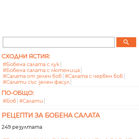
search
СХОДНИ ЯСТИЯ:
#Бобена салата с лук
#Бобена салата с лютеница
#Салата от зелен боб
#Салата с червен боб
#Салати със зелен фасул
ПО-ОБЩО:
#Боб
#Салати
РЕЦЕПТИ ЗА БОБЕНА САЛАТА
249 резултата