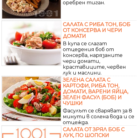
оребрен тиган.
САЛАТА С РИБА ТОН, БОБ
ОТ КОНСЕРВА И ЧЕРИ
ДОМАТИ
В купа се слагат
отцедения боб от
консерва, нарязаните
чери домати,
краставиците, червен
лук и маслини.
ЗЕЛЕНА САЛАТА С
КАРТОФИ, РИБА ТОН,
ДОМАТИ, ВАРЕНИ ЯЙЦА,
ЗЕЛЕН ФАСУЛ (БОБ) И
ЧУШКИ
Фасулът се сваряват за 8
минути в солена вода и се
отцежда.
САЛАТА ОТ ЗРЯЛ БОБ С
ЛУК, ПО ШОПСКИ