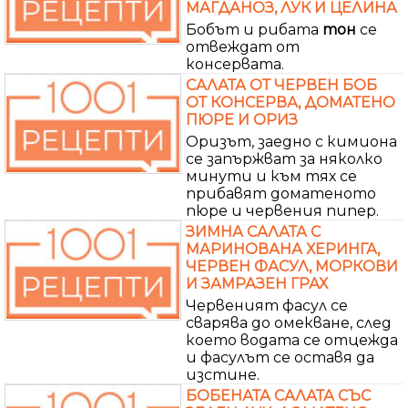
МАГДАНОЗ, ЛУК И ЦЕЛИНА
Бобът и рибата
тон
се
отвеждат от
консервата.
САЛАТА ОТ ЧЕРВЕН БОБ
ОТ КОНСЕРВА, ДОМАТЕНО
ПЮРЕ И ОРИЗ
Оризът, заедно с кимиона
се запържват за няколко
минути и към тях се
прибавят доматеното
пюре и червения пипер.
ЗИМНА САЛАТА С
МАРИНОВАНА ХЕРИНГА,
ЧЕРВЕН ФАСУЛ, МОРКОВИ
И ЗАМРАЗЕН ГРАХ
Червеният фасул се
сварява до омекване, след
което водата се отцежда
и фасулът се оставя да
изстине.
БОБЕНАТА САЛАТА СЪС