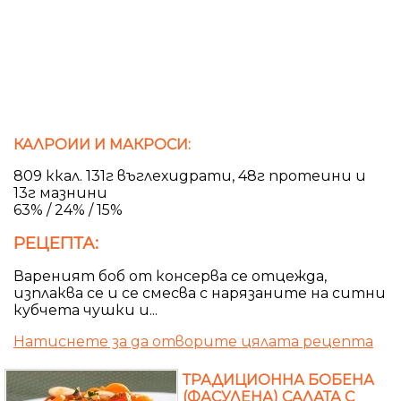
КАЛРОИИ И МАКРОСИ:
809 ккал. 131г въглехидрати, 48г протеини и
13г мазнини
63% / 24% / 15%
РЕЦЕПТА:
Вареният боб от консерва се отцежда,
изплаква се и се смесва с нарязаните на ситни
кубчета чушки и...
Натиснете за да отворите цялата рецепта
ТРАДИЦИОННА БОБЕНА
(ФАСУЛЕНА) САЛАТА С