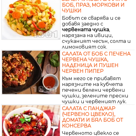
БОБ, ПРАЗ, МОРКОВИ И
ЧУШКИ
Бобът се сварява и се
добавя заедно с
червената
чушка
,
нарязана на ивици,
счуканият чесън, солта и
лимоновият сок.
САЛАТА ОТ БОБ С ПЕЧЕНА
ЧЕРВЕНА ЧУШКА,
НАДЕНИЦА И ПУШЕН
ЧЕРВЕН ПИПЕР
Към него се прибавят
нарязните на кубчета
печени белени червени
чушки, зелените пресни
чушки и червеният лук.
САЛАТА С ПАНДЖАР
(ЧЕРВЕНО ЦВЕКЛО),
ДОМАТИ И БЯЛ БОБ ОТ
КОНСЕРВА
Червеното цвекло се