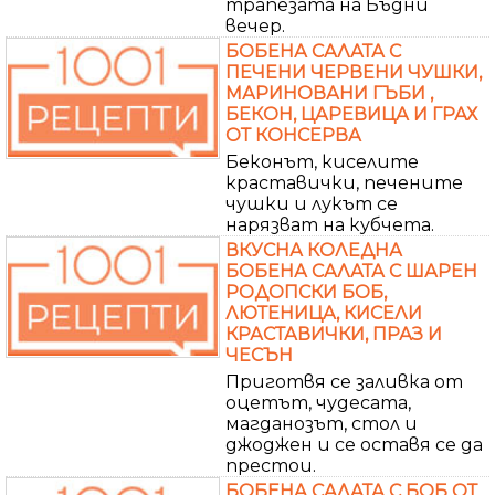
трапезата на Бъдни
вечер.
БОБЕНА САЛАТА С
ПЕЧЕНИ ЧЕРВЕНИ ЧУШКИ,
МАРИНОВАНИ ГЪБИ ,
БЕКОН, ЦАРЕВИЦА И ГРАХ
ОТ КОНСЕРВА
Беконът, киселите
краставички, печените
чушки и лукът се
нарязват на кубчета.
ВКУСНА КОЛЕДНА
БОБЕНА САЛАТА С ШАРЕН
РОДОПСКИ БОБ,
ЛЮТЕНИЦА, КИСЕЛИ
КРАСТАВИЧКИ, ПРАЗ И
ЧЕСЪН
Приготвя се заливка от
оцетът, чудесата,
магданозът, стол и
джоджен и се оставя се да
престои.
БОБЕНА САЛАТА С БОБ ОТ