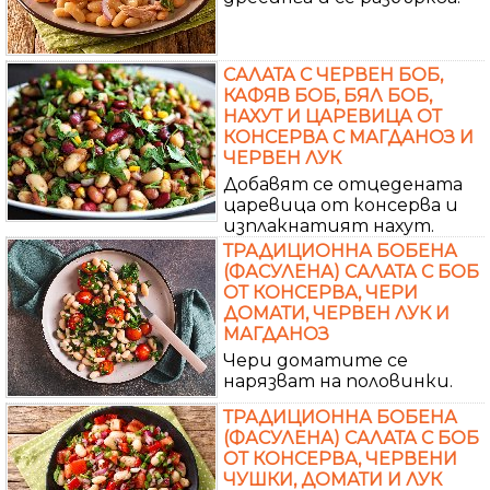
САЛАТА С ЧЕРВЕН БОБ,
КАФЯВ БОБ, БЯЛ БОБ,
НАХУТ И ЦАРЕВИЦА ОТ
КОНСЕРВА С МАГДАНОЗ И
ЧЕРВЕН ЛУК
Добавят се отцедената
царевица от консерва и
изплакнатият нахут.
ТРАДИЦИОННА БОБЕНА
(ФАСУЛЕНА) САЛАТА С БОБ
ОТ КОНСЕРВА, ЧЕРИ
ДОМАТИ, ЧЕРВЕН ЛУК И
МАГДАНОЗ
Чери доматите се
нарязват на половинки.
ТРАДИЦИОННА БОБЕНА
(ФАСУЛЕНА) САЛАТА С БОБ
ОТ КОНСЕРВА, ЧЕРВЕНИ
ЧУШКИ, ДОМАТИ И ЛУК