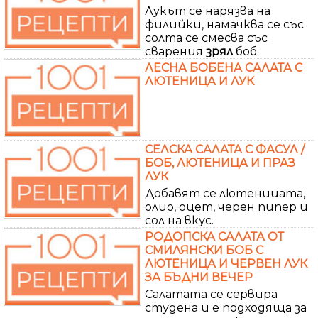
Лукът се нарязва на
филийки, намачква се със
солта се смесва със
сварения
зрял
боб.
ЛЕСНА БОБЕНА САЛАТА С
ЛЮТЕНИЦА И ЛУК
СЕЛСКА САЛАТА С ФАСУЛ /
БОБ, ЛЮТЕНИЦА И ПРАЗ
ЛУК
Добавят се лютеницата,
олио, оцет, черен пипер и
сол на вкус.
РОДОПСКА САЛАТА ОТ
СМИЛЯНСКИ БОБ С
ЛЮТЕНИЦА И ЧЕРВЕН ЛУК
ЗА БЪДНИ ВЕЧЕР
Салатата се сервира
студена и е подходяща за