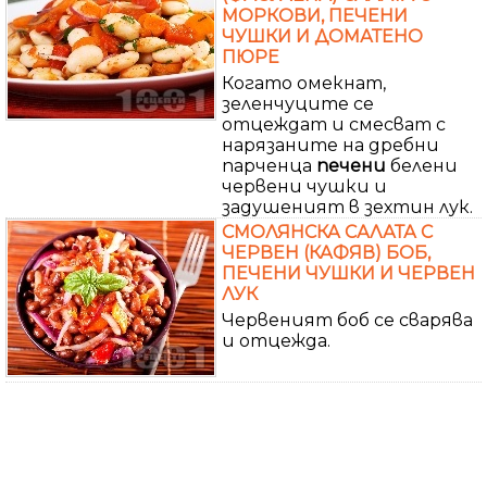
МОРКОВИ, ПЕЧЕНИ
ЧУШКИ И ДОМАТЕНО
ПЮРЕ
Когато омекнат,
зеленчуците се
отцеждат и смесват с
нарязаните на дребни
парченца
печени
белени
червени чушки и
задушеният в зехтин лук.
СМОЛЯНСКА САЛАТА С
ЧЕРВЕН (КАФЯВ) БОБ,
ПЕЧЕНИ ЧУШКИ И ЧЕРВЕН
ЛУК
Червеният боб се сварява
и отцежда.