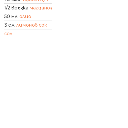
1/2 връзка
магданоз
50 мл.
олио
3 с.л.
лимонов сок
сол