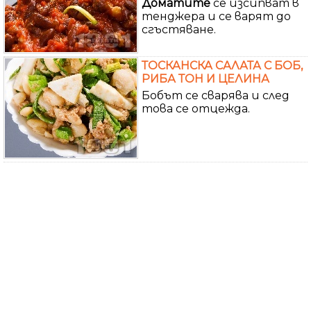
Доматите
се изсипват в
тенджера и се варят до
сгъстяване.
ТОСКАНСКА САЛАТА С БОБ,
РИБА ТОН И ЦЕЛИНА
Бобът се сварява и след
това се отцежда.