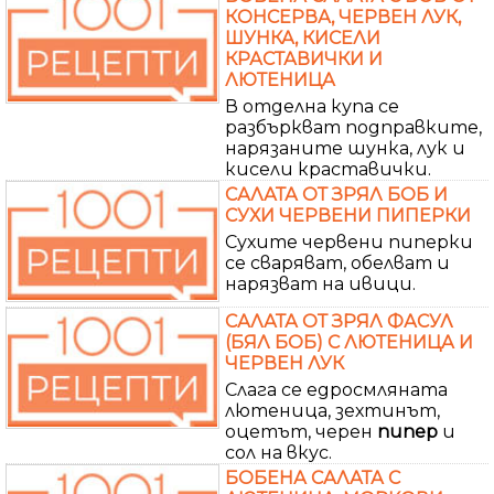
КОНСЕРВА, ЧЕРВЕН ЛУК,
ШУНКА, КИСЕЛИ
КРАСТАВИЧКИ И
ЛЮТЕНИЦА
В отделна купа се
разбъркват подправките,
нарязаните шунка, лук и
кисели краставички.
САЛАТА ОТ ЗРЯЛ БОБ И
СУХИ ЧЕРВЕНИ ПИПЕРКИ
Сухите червени пиперки
се сваряват, обелват и
нарязват на ивици.
САЛАТА ОТ ЗРЯЛ ФАСУЛ
(БЯЛ БОБ) С ЛЮТЕНИЦА И
ЧЕРВЕН ЛУК
Слага се едросмляната
лютеница, зехтинът,
оцетът, черен
пипер
и
сол на вкус.
БОБЕНА САЛАТА С