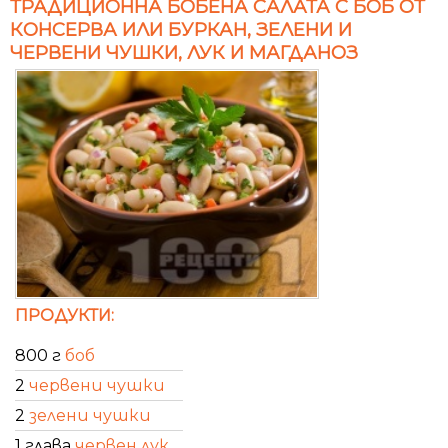
ТРАДИЦИОННА БОБЕНА САЛАТА С БОБ ОТ
КОНСЕРВА ИЛИ БУРКАН, ЗЕЛЕНИ И
ЧЕРВЕНИ ЧУШКИ, ЛУК И МАГДАНОЗ
ПРОДУКТИ:
800 г
боб
2
червени чушки
2
зелени чушки
1 глава
червен лук