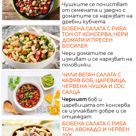
Чушките се почистват
от семената и заедно с
доматите се нарязват на
дребни кубчета.
БОБЕНА САЛАТА С РИБА
ТОН ОТ КОНСЕРВА, ЧЕРИ
ДОМАТИ И ПРЕСЕН
БОСИЛЕК
Чери доматите се
измиват и се нарязват на
половинки.
ЧИЛИ ВЕГАН САЛАТА С
КАФЯВ БОБ, ЦАРЕВИЦА,
ЧЕРВЕНА ЧУШКА И СОС
САЛЦА
Черният
боб и
царевицата от консерва
се изплакват добре и се
отцеждат.
БОБЕНА САЛАТА С РИБА
ТОН, АВОКАДО И ЧЕРВЕН
ЛУК