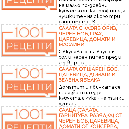
на малко по-дребни
кубчета от картофите, а
чушките - на около три
сантиметрови.
САЛАТА С КАФЯВ ОРИЗ,
ЧЕРЕН БОБ, ГРАХ,
ЦАРЕВИЦА, ДОМАТИ И
МАСЛИНИ
Овкусява се на вкус със
сол и черен пипер преди
сервиране.
САЛАТА ОТ ШАРЕН БОБ,
ЦАРЕВИЦА, ДОМАТИ И
ЗЕЛЕНА ЯБЪЛКА
Доматът и ябълката се
нарязват на едри
кубчета, а лука - на тънки
лунички.
САЛЦА (САЛАТА,
ГАРНИТУРА, РАЗЯДКА) ОТ
ЧЕРЕН БОБ, ЦАРЕВИЦА,
ДОМАТИ ОТ КОНСЕРВА,