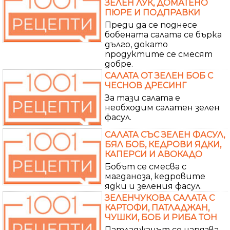
ЗЕЛЕН ЛУК, ДОМАТЕНО
ПЮРЕ И ПОДПРАВКИ
Преди да се поднесе
бобената салата се бърка
дълго, докато
продуктите се смесят
добре.
САЛАТА ОТ ЗЕЛЕН БОБ С
ЧЕСНОВ ДРЕСИНГ
За тази салата е
необходим салатен зелен
фасул.
САЛАТА СЪС ЗЕЛЕН ФАСУЛ,
БЯЛ БОБ, КЕДРОВИ ЯДКИ,
КАПЕРСИ И АВОКАДО
Бобът се смесва с
магданоза, кедровите
ядки и зеления фасул.
ЗЕЛЕНЧУКОВА САЛАТА С
КАРТОФИ, ПАТЛАДЖАН,
ЧУШКИ, БОБ И РИБА ТОН
Патладжанът се нарязва