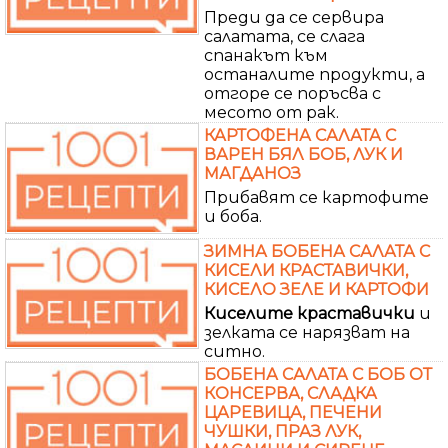
Преди да се сервира
салатата, се слага
спанакът към
останалите продукти, а
отгоре се поръсва с
месото от рак.
КАРТОФЕНА САЛАТА С
ВАРЕН БЯЛ БОБ, ЛУК И
МАГДАНОЗ
Прибавят се картофите
и боба.
ЗИМНА БОБЕНА САЛАТА С
КИСЕЛИ КРАСТАВИЧКИ,
КИСЕЛО ЗЕЛЕ И КАРТОФИ
Киселите
краставички
и
зелката се нарязват на
ситно.
БОБЕНА САЛАТА С БОБ ОТ
КОНСЕРВА, СЛАДКА
ЦАРЕВИЦА, ПЕЧЕНИ
ЧУШКИ, ПРАЗ ЛУК,