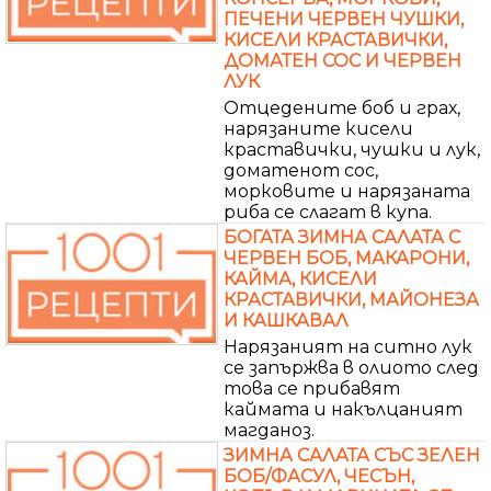
ПЕЧЕНИ ЧЕРВЕН ЧУШКИ,
КИСЕЛИ КРАСТАВИЧКИ,
ДОМАТЕН СОС И ЧЕРВЕН
ЛУК
Отцедените боб и грах,
нарязаните кисели
краставички, чушки и лук,
доматенот сос,
морковите и нарязаната
риба се слагат в купа.
БОГАТА ЗИМНА САЛАТА С
ЧЕРВЕН БОБ, МАКАРОНИ,
КАЙМА, КИСЕЛИ
КРАСТАВИЧКИ, МАЙОНЕЗА
И КАШКАВАЛ
Нарязаният на ситно лук
се запържва в олиото след
това се прибавят
каймата и накълцаният
магданоз.
ЗИМНА САЛАТА СЪС ЗЕЛЕН
БОБ/ФАСУЛ, ЧЕСЪН,