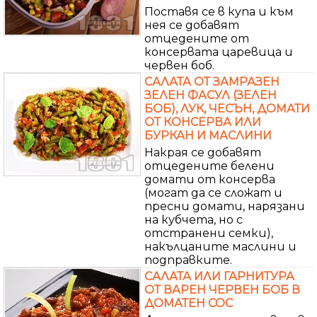
Поставя се в купа и към
нея се добавят
отцедените от
консервата царевица и
червен боб.
САЛАТА ОТ ЗАМРАЗЕН
ЗЕЛЕН ФАСУЛ (ЗЕЛЕН
БОБ), ЛУК, ЧЕСЪН, ДОМАТИ
ОТ КОНСЕРВА ИЛИ
БУРКАН И МАСЛИНИ
Накрая се добавят
отцедените белени
домати от консерва
(могат да се сложат и
пресни домати, нарязани
на кубчета, но с
отстранени семки),
накълцаните маслини и
подправките.
САЛАТА ИЛИ ГАРНИТУРА
ОТ ВАРЕН ЧЕРВЕН БОБ В
ДОМАТЕН СОС