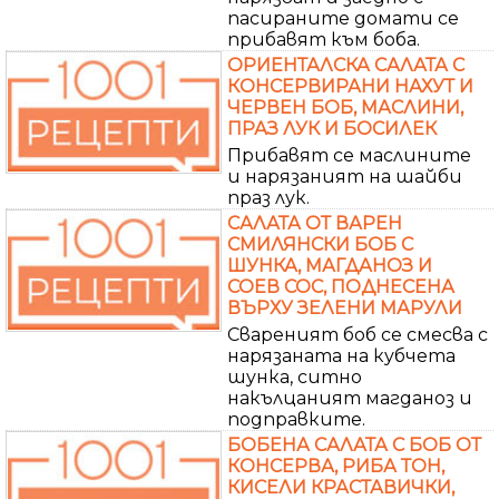
пасираните домати се
прибавят към боба.
ОРИЕНТАЛСКА САЛАТА С
КОНСЕРВИРАНИ НАХУТ И
ЧЕРВЕН БОБ, МАСЛИНИ,
ПРАЗ ЛУК И БОСИЛЕК
Прибавят се маслините
и нарязаният на шайби
праз лук.
САЛАТА ОТ ВАРЕН
СМИЛЯНСКИ БОБ С
ШУНКА, МАГДАНОЗ И
СОЕВ СОС, ПОДНЕСЕНА
ВЪРХУ ЗЕЛЕНИ МАРУЛИ
Свареният боб се смесва с
нарязаната на кубчета
шунка, ситно
накълцаният магданоз и
подправките.
БОБЕНА САЛАТА С БОБ ОТ
КОНСЕРВА, РИБА ТОН,
КИСЕЛИ КРАСТАВИЧКИ,