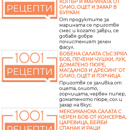
КОПЪР И МАРИНАТА ОТ
ОЛИО, ОЦЕТ И ЗАХАР В
БУРКАН
От продуктите за
марината се приготвя
смес и когато заври, се
добавя добре
почистеният зелен
фасул.
БОБЕНА САЛАТА СЪС ЗРЯЛ
БОБ, ПЕЧЕНИ ЧУШКИ, ЛУК,
ДОМАТЕНО ПЮРЕ,
МАГДАНОЗ И ДРЕСИНГ ОТ
ОЛИО, ОЦЕТ И ГОРЧИЦА
Приготвя се заливка от
оцета, олиото,
горчицата, червен пипер,
доматеното пюре, сол и
захар на вкус.
МЕКСИКАНСКА САЛАТА С
ЧЕРЕН БОБ ОТ КОНСЕРВА,
ЦАРЕВИЦА, БЕЙБИ
СПАНАК И РАЦИ