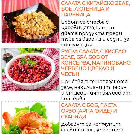
САЛАТА С КИТАЙСКО ЗЕЛЕ,
БОБ, ЛЮТЕНИЦА И
ЦАРЕВИЦА
Бобът се смесва с
царевицата
, като и
двата продукта преди
това са варени и годни за
консумация.
РУСКА САЛАТА С КИСЕЛО
ЗЕЛЕ, БЯЛ БОБ ОТ
КОНСЕРВА, МАРИНОВАНО
ЧЕРВЕНО ЦВЕКЛО И
ЧЕСЪН
Прибавят се нарязаното
зеле, накълцаният чесън
и отцеденият
бял
боб от
консерва.
САЛАТА С БОБ, ПАСТА
ОРЗО (АРПА ФИДЕ) И
СКАРИДИ
Добавят се кетчупът,
соевият сос, зехтинът,