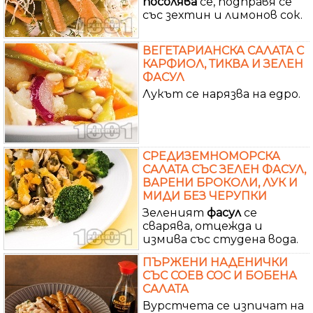
посолява
се, подправя се
със зехтин и лимонов сок.
ВЕГЕТАРИАНСКА САЛАТА С
КАРФИОЛ, ТИКВА И ЗЕЛЕН
ФАСУЛ
Лукът се нарязва на едро.
СРЕДИЗЕМНОМОРСКА
САЛАТА СЪС ЗЕЛЕН ФАСУЛ,
ВАРЕНИ БРОКОЛИ, ЛУК И
МИДИ БЕЗ ЧЕРУПКИ
Зеленият
фасул
се
сварява, отцежда и
измива със студена вода.
ПЪРЖЕНИ НАДЕНИЧКИ
СЪС СОЕВ СОС И БОБЕНА
САЛАТА
Вурстчета се изпичат на