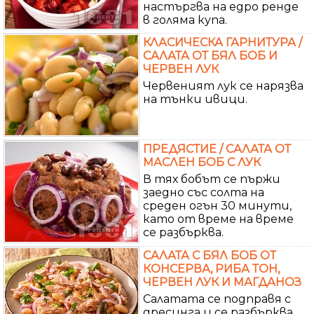
настъргва на едро ренде
в голяма купа.
КЛАСИЧЕСКА ГАРНИТУРА /
САЛАТА ОТ БЯЛ БОБ И
ЧЕРВЕН ЛУК
Червеният лук се нарязва
на тънки ивици.
ПРЕДЯСТИЕ / САЛАТА ОТ
МАСЛЕН БОБ С ЛУК
В тях бобът се пържи
заедно със солта на
среден огън 30 минути,
като от време на време
се разбърква.
САЛАТА С БЯЛ БОБ ОТ
КОНСЕРВА, РИБА ТОН,
ЧЕРВЕН ЛУК И МАГДАНОЗ
Салатата се подправя с
дресинга и се разбърква.