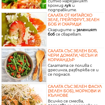
ситно нарязаният
кромид
лук
и
подправките.
САЛАТА ОТ КИТАЙСКО
ЗЕЛЕ, ГРЕЙПФРУТ, ЗЕЛЕН
БОБ И СКАРИДИ
Скаридите и
зеленият
боб
се сваряват.
САЛАТА СЪС ЗЕЛЕН БОБ,
ЧЕРИ ДОМАТИ, ЧЕСЪН И
КОРИАНДЪР
Салатата се полива с
дресинга, разбърква се и
се поднася.
САЛАТА СЪС ЗЕЛЕН ФАСУЛ
(ЗЕЛЕН БОБ), МОРКОВИ И
КЪЛНОВЕ
Всичко се смесва,