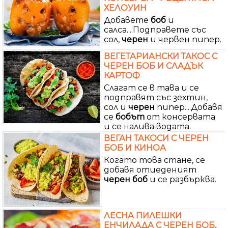
ХЕЛОУИН
Добавете
боб
и
салса....Подправете със
сол,
черен
и червен пипер.
ВЕГЕТАРИАНСКИ ТАКОС С
ЧЕРЕН БОБ И СЛАДЪК
КАРТОФ
Слагат се в тава и се
подправят със зехтин,
сол и
черен
пипер....Добавя
се
бобът
от консервата
и се налива водата.
ВЕГАН ТАКОСИ С ЧЕРЕН
БОБ И КИНОА
Когато това стане, се
добавя отцеденият
черен
боб
и се разбърква.
ЛЕСНА ПИЛЕШКИ
ЕНЧИЛАДА С ЧЕРЕН БОБ,