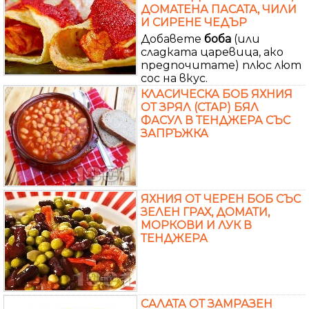
ДОМАТЕНА ПАСАТА, ЧИЛИ
И СИРЕНЕ ЧЕДЪР
Добавете
боба
(или
сладката царевица, ако
предпочитате) плюс лют
сос на вкус.
КЛАСИЧЕСКА БОБ ЯХНИЯ
ОТ ЗРЯЛ (СТАР) БЯЛ
ФАСУЛ В ТЕНДЖЕРА СЪС
ЗАПРЪЖКА
ЯХНИЯ ОТ ЧЕРЕН БОБ СЪС
ЗЕЛЕН ГРАХ, ДОМАТИ,
МОРКОВИ И ЛУК В
ТЕНДЖЕРА
САЛАТА ОТ ЗАМРАЗЕН