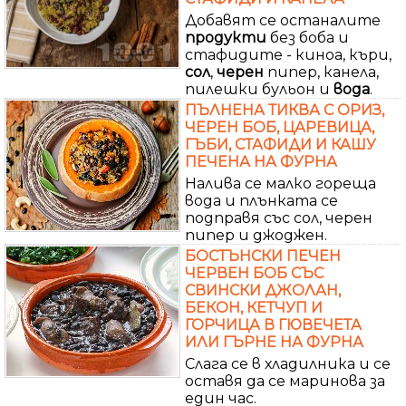
Добавят се останалите
продукти
без боба и
стафидите - киноа, къри,
сол
,
черен
пипер, канела,
пилешки бульон и
вода
.
ПЪЛНЕНА ТИКВА С ОРИЗ,
ЧЕРЕН БОБ, ЦАРЕВИЦА,
ГЪБИ, СТАФИДИ И КАШУ
ПЕЧЕНА НА ФУРНА
Налива се малко гореща
вода и плънката се
подправя със сол, черен
пипер и джоджен.
БОСТЪНСКИ ПЕЧЕН
ЧЕРВЕН БОБ СЪС
СВИНСКИ ДЖОЛАН,
БЕКОН, КЕТЧУП И
ГОРЧИЦА В ГЮВЕЧЕТА
ИЛИ ГЪРНЕ НА ФУРНА
Слага се в хладилника и се
оставя да се маринова за
един час.