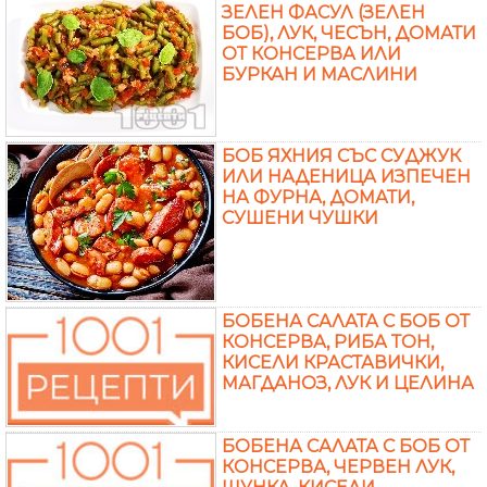
ЗЕЛЕН ФАСУЛ (ЗЕЛЕН
БОБ), ЛУК, ЧЕСЪН, ДОМАТИ
ОТ КОНСЕРВА ИЛИ
БУРКАН И МАСЛИНИ
БОБ ЯХНИЯ СЪС СУДЖУК
ИЛИ НАДЕНИЦА ИЗПЕЧЕН
НА ФУРНА, ДОМАТИ,
СУШЕНИ ЧУШКИ
БОБЕНА САЛАТА С БОБ ОТ
КОНСЕРВА, РИБА ТОН,
КИСЕЛИ КРАСТАВИЧКИ,
МАГДАНОЗ, ЛУК И ЦЕЛИНА
БОБЕНА САЛАТА С БОБ ОТ
КОНСЕРВА, ЧЕРВЕН ЛУК,