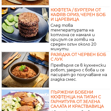
КЮФТЕТА / БУРГЕРИ ОТ
КАФЯВ ОРИЗ, ЧЕРЕН БОБ
И ЦАРЕВИЦА
След това
температурата на
котлона се намаля и
оризът се готви на
среден огън около 20
минути.
РАЗЯДКА ОТ ЧЕРВЕН БОБ
С ЛУК
Прехвърля се в кухненски
робот, заедно с боба и се
пасират до получаване на
гладка смес.
ПЪРЖЕНИ БОБЕНИ
КЮФТЕНЦА НА ТИГАН С
ГАРНИТУРА ОТ ЗЕЛЕНА
САЛАТА И КРАСТВАВИЦА