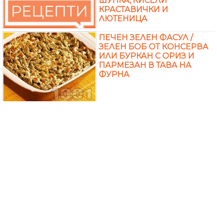
ШУНКА, КИСЕЛИ
КРАСТАВИЧКИ И
ЛЮТЕНИЦА
ПЕЧЕН ЗЕЛЕН ФАСУЛ /
ЗЕЛЕН БОБ ОТ КОНСЕРВА
ИЛИ БУРКАН С ОРИЗ И
ПАРМЕЗАН В ТАВА НА
ФУРНА
ЗРЯЛ БЯЛ БОБ (ФАСУЛ) С
ЦЕЛИНА, ЧУШКА, МОРКОВ,
ЛУК И ПОДПРАВКИ В
ГЛИНЕНО ГЪРНЕ НА
ФУРНА
БОБ ЯХНИЯ ПО СЕЛСКИ С
БОБ ОТ КОНСЕРВА,
ЧУШКА, МОРКОВ, ЛУК,
ДОМАТИ И ПОДПРАВКИ В