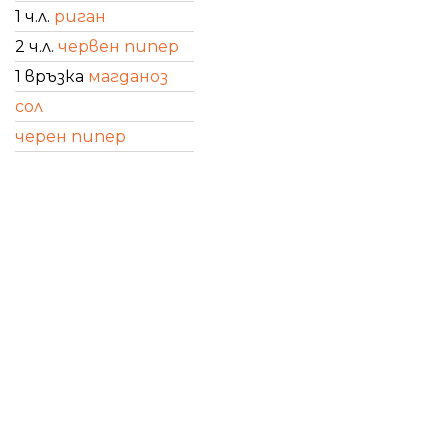
1 ч.л.
риган
2 ч.л.
червен пипер
1 връзка
магданоз
сол
черен пипер