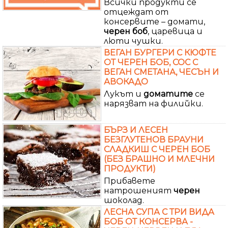
Всички продукти се
отцеждат от
консервите – домати,
черен
боб
, царевица и
люти чушки.
ВЕГАН БУРГЕРИ С КЮФТЕ
ОТ ЧЕРЕН БОБ, СОС С
ВЕГАН СМЕТАНА, ЧЕСЪН И
АВОКАДО
Лукът и
доматите
се
нарязват на филийки.
БЪРЗ И ЛЕСЕН
БЕЗГЛУТЕНОВ БРАУНИ
СЛАДКИШ С ЧЕРЕН БОБ
(БЕЗ БРАШНО И МЛЕЧНИ
ПРОДУКТИ)
Прибавете
натрошеният
черен
шоколад.
ЛЕСНА СУПА С ТРИ ВИДА
БОБ ОТ КОНСЕРВА -