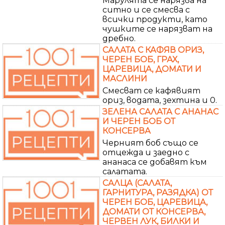
Марулята се нарязва на
ситно и се смесва с
всички продукти, като
чушките се нарязват на
дребно.
САЛАТА С КАФЯВ ОРИЗ,
ЧЕРЕН БОБ, ГРАХ,
ЦАРЕВИЦА, ДОМАТИ И
МАСЛИНИ
Смесват се кафявият
ориз, водата, зехтина и 0.
ЗЕЛЕНА САЛАТА С АНАНАС
И ЧЕРЕН БОБ ОТ
КОНСЕРВА
Черният боб също се
отцежда и заедно с
ананаса се добавят към
салатата.
САЛЦА (САЛАТА,
ГАРНИТУРА, РАЗЯДКА) ОТ
ЧЕРЕН БОБ, ЦАРЕВИЦА,
ДОМАТИ ОТ КОНСЕРВА,
ЧЕРВЕН ЛУК, БИЛКИ И