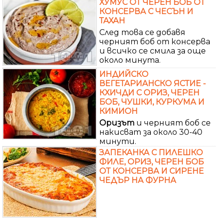
ХУМУС ОТ ЧЕРЕН БОБ ОТ
КОНСЕРВА С ЧЕСЪН И
ТАХАН
След това се добавя
черният боб от консерва
и всичко се смила за още
около минута.
ИНДИЙСКО
ВЕГЕТАРИАНСКО ЯСТИЕ -
КХИЧДИ С ОРИЗ, ЧЕРЕН
БОБ, ЧУШКИ, КУРКУМА И
КИМИОН
Оризът
и черният боб се
накисват за около 30-40
минути.
ЗАПЕКАНКА С ПИЛЕШКО
ФИЛЕ, ОРИЗ, ЧЕРЕН БОБ
ОТ КОНСЕРВА И СИРЕНЕ
ЧЕДЪР НА ФУРНА