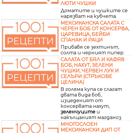
ЛЮТИ ЧУШКИ
Доматите и чушките се
нарязват на кубчета.
МЕКСИКАНСКА САЛАТА С
ЧЕРЕН БОБ ОТ КОНСЕРВА,
ЦАРЕВИЦА, БЕЙБИ
СПАНАК И РАЦИ
Прибавя се зехтинът,
солта и черният пипер.
САЛАТА ОТ БЯЛ И КАФЯВ
БОБ, НАХУТ, ЗЕЛЕНИ
ЧУШКИ, ЧЕРВЕН ЛУК И
СЕЛЪРИ (СТРЪКОВЕ
ЦЕЛИНА)
В голяма купа се слагат
двата вида боб,
изцеденият от
консервата нахут,
зеленчуците
и
накълцаният магданоз.
МНОГОСЛОЕН
МЕКСИКАНСКИ ДИП ОТ