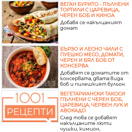
ВЕГАН БУРИТО - ПЪЛНЕНИ
ТОРТИЛИ С ЦАРЕВИЦА,
ЧЕРЕН БОБ И КИНОА
Добавя се накълцаният
домат.
БЪРЗО И ЛЕСНО ЧИЛИ С
ПУЕШКО МЕСО, ДОМАТИ,
ЧЕРЕН И БЯЛ БОБ ОТ
КОНСЕРВА
Добавят се доматите от
консервата, двата вида
боб и пилешкият бульон.
ВЕГЕТАРИАНСКИ ТАКОСИ
ПЪЛНЕНИ С ЧЕРЕН БОБ,
ЦАРЕВИЦА, ЧЕРВЕН ЛУК И
АВОКАДО
След това се добавят
накълцаните люти
чушки, кимион,