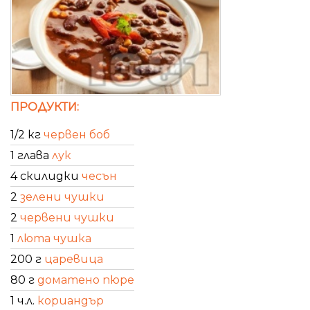
ПРОДУКТИ:
1/2 кг
червен боб
1 глава
лук
4 скилидки
чесън
2
зелени чушки
2
червени чушки
1
люта чушка
200 г
царевица
80 г
доматено пюре
1 ч.л.
кориандър