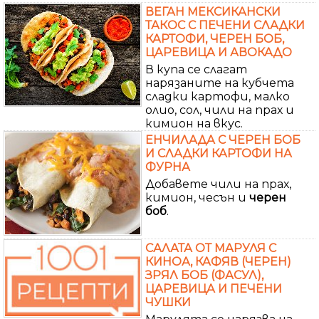
ВЕГАН МЕКСИКАНСКИ
ТАКОС С ПЕЧЕНИ СЛАДКИ
КАРТОФИ, ЧЕРЕН БОБ,
ЦАРЕВИЦА И АВОКАДО
В купа се слагат
нарязаните на кубчета
сладки картофи, малко
олио, сол, чили на прах и
кимион на вкус.
ЕНЧИЛАДА С ЧЕРЕН БОБ
И СЛАДКИ КАРТОФИ НА
ФУРНА
Добавете чили на прах,
кимион, чесън и
черен
боб
.
САЛАТА ОТ МАРУЛЯ С
КИНОА, КАФЯВ (ЧЕРЕН)
ЗРЯЛ БОБ (ФАСУЛ),
ЦАРЕВИЦА И ПЕЧЕНИ
ЧУШКИ