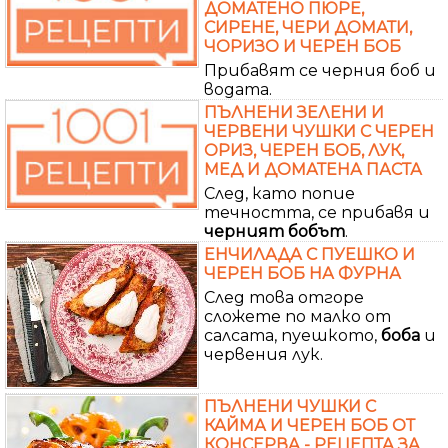
ДОМАТЕНО ПЮРЕ,
СИРЕНЕ, ЧЕРИ ДОМАТИ,
ЧОРИЗО И ЧЕРЕН БОБ
Прибавят се черния боб и
водата.
ПЪЛНЕНИ ЗЕЛЕНИ И
ЧЕРВЕНИ ЧУШКИ С ЧЕРЕН
ОРИЗ, ЧЕРЕН БОБ, ЛУК,
МЕД И ДОМАТЕНА ПАСТА
След, като попие
течността, се прибавя и
черният
бобът
.
ЕНЧИЛАДА С ПУЕШКО И
ЧЕРЕН БОБ НА ФУРНА
След това отгоре
сложете по малко от
салсата, пуешкото,
боба
и
червения лук.
ПЪЛНЕНИ ЧУШКИ С
КАЙМА И ЧЕРЕН БОБ ОТ
КОНСЕРВА - РЕЦЕПТА ЗА