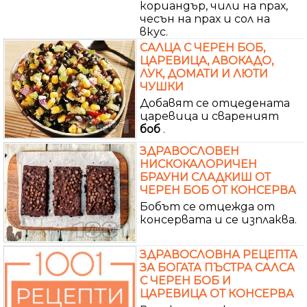
кориандър, чили на прах,
чесън на прах и сол на
вкус.
САЛЦА С ЧЕРЕН БОБ,
ЦАРЕВИЦА, АВОКАДО,
ЛУК, ДОМАТИ И ЛЮТИ
ЧУШКИ
Добавят се отцедената
царевица и свареният
боб
.
ЗДРАВОСЛОВЕН
НИСКОКАЛОРИЧЕН
БРАУНИ СЛАДКИШ ОТ
ЧЕРЕН БОБ ОТ КОНСЕРВА
Бобът се отцежда от
консервата и се изплаква.
ЗДРАВОСЛОВНА РЕЦЕПТА
ЗА БОГАТА ПЪСТРА САЛСА
С ЧЕРЕН БОБ И
ЦАРЕВИЦА ОТ КОНСЕРВА