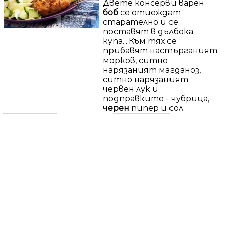
Двете консерви варен
боб
се отцеждат
старателно и се
поставят в дълбока
купа....Към тях се
прибавят настърганият
морков, ситно
нарязаният магданоз,
ситно нарязаният
червен лук и
подправките - чубрица,
черен
пипер и сол.