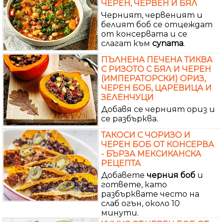
ЧЕРЕН, ЧЕРВЕН И БЯЛ
Черният, червеният и
белият боб се отцеждат
от консервата и се
слагат към
супата
.
ПЪЛНЕНА ПЕЧЕНА ТИКВА
С РИЗОТО С БЯЛ И ЧЕРЕН
(ИМПЕРАТОРСКИ) ОРИЗ,
ЧЕРЕН БОБ, ЦАРЕВИЦА И
ЗЕЛЕНЧУЦИ
Добавя се черният ориз и
се разбърква.
ТАКОСИ С ЧОРИЗО И
ЧЕРЕН БОБ ОТ КОНСЕРВА
- БЪРЗА МЕКСИКАНСКА
РЕЦЕПТА
Добавете
черния
боб
и
гответе, като
разбърквате често на
слаб огън, около 10
минути.