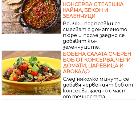
КОНСЕРВА С ТЕЛЕШКА
КАЙМА, БЕКОН И
ЗЕЛЕНЧУЦИ
Всички подправки се
смесват с доматеното
пюре и после заедно се
добавят към
зеленчуците.
БОБЕНА САЛАТА С ЧЕРЕН
БОБ ОТ КОНСЕРВА, ЧЕРИ
ДОМАТИ, ЦАРЕВИЦА И
АВОКАДО
След няколко минути се
добавя червеният боб от
консерва, заедно с част
от течността.