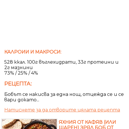
КАЛРОИИ И МАКРОСИ:
528 ккал. 100г въглехидрати, 33г протеини и
2г мазнини
73% / 25% / 4%
РЕЦЕПТА:
Бобът се накисва за една нощ, отцежда се и се
вари докато...
Натиснете за да отворите цялата рецепта
ЯХНИЯ ОТ КАФЯВ (ИЛИ
ШАРЕН) ЗРЯЛ БОБ ОТ