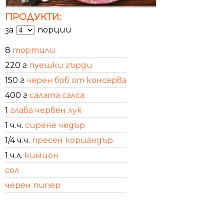
ПРОДУКТИ:
за
порции
8
тортили
220 г
пуешки гърди
150 г
черен боб от консерва
400 г
салата салса
1
глава червен лук
1 ч.ч.
сирене чедър
1/4 ч.ч.
пресен кориандър
1 ч.л.
кимион
сол
черен пипер