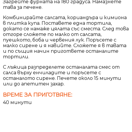
Загрейте фурната на 180 градуса. Намазнете
тава за печене.
Комбинирайте салсата, кориандъра и кимиона
в плитка купа. Поставете една тортила,
докато се намаже цялата със сместа. След това
отгоре сложете по малко от салсата,
пуешкото, боба и червения лук. Поръсете с
малко сирене и я навийте. Сложете я в тавата
и по същия начин пригответе останалите
тортили.
С лъжица разпределете останалата смес от
салса върху енчиладите и поръсете с
останалото сирене. Печете около 15 минути
или до апетитен захар.
ВРЕМЕ ЗА ПРИГОТВЯНЕ:
40 минути