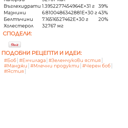
Въглехидрати
1.3952277454964E+31 г
39%
Мазнини
6.8100486342881E+30 г
43%
Белтъчини
7.16516527462E+30 г
20%
Холестерол
32767 мг
СПОДЕЛИ:
ПОДОБНИ РЕЦЕПТИ И ИДЕИ:
#Боб
#Енчилада
#Зеленчукови ястия
#Манджи
#Млечни продукти
#Черен боб
#Ястия