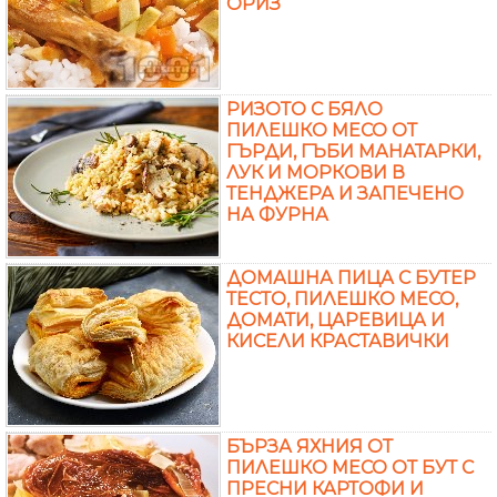
ОРИЗ
РИЗОТО С БЯЛО
ПИЛЕШКО МЕСО ОТ
ГЪРДИ, ГЪБИ МАНАТАРКИ,
ЛУК И МОРКОВИ В
ТЕНДЖЕРА И ЗАПЕЧЕНО
НА ФУРНА
ДОМАШНА ПИЦА С БУТЕР
ТЕСТО, ПИЛЕШКО МЕСО,
ДОМАТИ, ЦАРЕВИЦА И
КИСЕЛИ КРАСТАВИЧКИ
БЪРЗА ЯХНИЯ ОТ
ПИЛЕШКО МЕСО ОТ БУТ С
ПРЕСНИ КАРТОФИ И