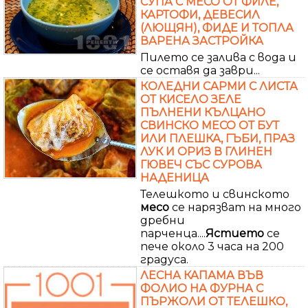
СУПА С МЕСО ОТ ФИЛЕ,
КАРТОФИ, ДЕВЕСИЛ
(ЛЮЩЯН), ФИДЕ И ТОПЛА
ВАРЕНА ЗАСТРОЙКА
Пилето се залива с вода и
се оставя да заври...
КОЛЕДНИ САРМИ С ЛИСТА
ОТ КИСЕЛО ЗЕЛЕ
ПЪЛНЕНИ КЪЛЦАНО
СВИНСКО МЕСО ОТ БУТ
ИЛИ ПЛЕШКА, ГЪБИ, ПРАЗ
ЛУК И ОРИЗ В ГЛИНЕН
ГЮВЕЧ СЪС СУРОВА
НАДЕНИЦА
Телешкото и свинското
месо
се нарязват на много
дребни
парченца....
Ястието
се
пече около 3 часа на 200
градуса.
ЛЕСНА КАПАМА ВЪВ
ФОЛИО НА ФУРНА С
ПЪРЖОЛИ ОТ ТЕЛЕШКО,