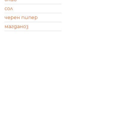
сол
черен пипер
магданоз