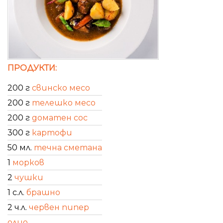
ПРОДУКТИ:
200 г
свинско месо
200 г
телешко месо
200 г
доматен сос
300 г
картофи
50 мл.
течна сметана
1
морков
2
чушки
1 с.л.
брашно
2 ч.л.
червен пипер
олио