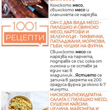
Конското
месо
,
свинското
месо
и
сланината се нарязва.
САЧ С ДВА ВИДА МЕСО -
ПИЛЕШКО И СВИНСКО
МЕСО, КАРТОФИ И
ЗЕЛЕНЧУЦИ - ТИКВИЧКИ,
ПАТЛАДЖАНИ, МОРКОВИ,
ГЪБИ, ЧУШКИ НА ФУРНА
Свинското
месо
се
нарязва на парчета,
подправя се със сока от
лимона и се оставя за
един час в
хладилник....
Ястието
се
запича в загрята на 200
градуса фурна за около 6-7
минути.
НИСКОВЪГЛЕХИДРАТНА
САЛАТА С ПИЛЕШКО МЕСО,
СУШЕНИ КАЙСИИ,
ЦЕЛИНА, МАЙОНЕЗА И