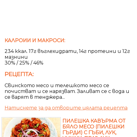
КАЛРОИИ И МАКРОСИ:
234 ккал. 17г въглехидрати, 14г протеини и 12г
мазнини
30% / 25% / 46%
РЕЦЕПТА:
Свинското месо и телешкото месо се
почистват и се нарязват. Заливат се с вода и
се варят в тенджера...
Натиснете за да отворите цялата рецепта
ПИЛЕШКА КАВЪРМА ОТ
БЯЛО МЕСО (ПИЛЕШКИ
ГЪРДИ) С ГЪБИ, ЛУК,