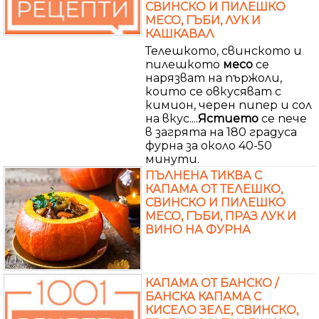
СВИНСКО И ПИЛЕШКО
МЕСО, ГЪБИ, ЛУК И
КАШКАВАЛ
Телешкото, свинското и
пилешкото
месо
се
нарязват на пържоли,
които се овкусяват с
кимион, черен пипер и сол
на вкус....
Ястието
се пече
в загрята на 180 градуса
фурна за около 40-50
минути.
ПЪЛНЕНА ТИКВА С
КАПАМА ОТ ТЕЛЕШКО,
СВИНСКО И ПИЛЕШКО
МЕСО, ГЪБИ, ПРАЗ ЛУК И
ВИНО НА ФУРНА
КАПАМА ОТ БАНСКО /
БАНСКА КАПАМА С
КИСЕЛО ЗЕЛЕ, СВИНСКО,