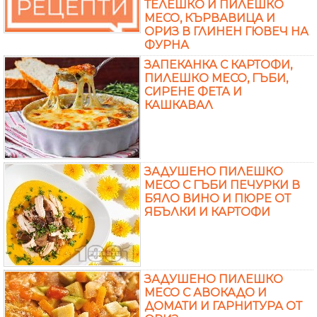
ТЕЛЕШКО И ПИЛЕШКО
МЕСО, КЪРВАВИЦА И
ОРИЗ В ГЛИНЕН ГЮВЕЧ НА
ФУРНА
ЗАПЕКАНКА С КАРТОФИ,
ПИЛЕШКО МЕСО, ГЪБИ,
СИРЕНЕ ФЕТА И
КАШКАВАЛ
ЗАДУШЕНО ПИЛЕШКО
МЕСО С ГЪБИ ПЕЧУРКИ В
БЯЛО ВИНО И ПЮРЕ ОТ
ЯБЪЛКИ И КАРТОФИ
ЗАДУШЕНО ПИЛЕШКО
МЕСО С АВОКАДО И
ДОМАТИ И ГАРНИТУРА ОТ