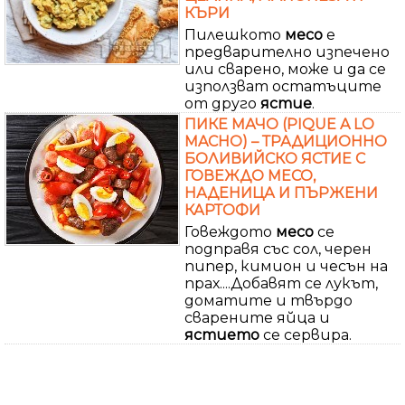
КЪРИ
Пилешкото
месо
е
предварително изпечено
или сварено, може и да се
използват остатъците
от друго
ястие
.
ПИКЕ МАЧО (PIQUE A LO
MACHО) – ТРАДИЦИОННО
БОЛИВИЙСКО ЯСТИЕ С
ГОВЕЖДО МЕСО,
НАДЕНИЦА И ПЪРЖЕНИ
КАРТОФИ
Говеждото
месо
се
подправя със сол, черен
пипер, кимион и чесън на
прах....Добавят се лукът,
доматите и твърдо
сварените яйца и
ястието
се сервира.