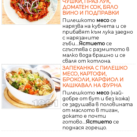
ЧУШКИ, ПРАЗ ЛУК,
ДОМАТЕН СОК, БЯЛО
ВИНО И ПОДПРАВКИ
Пилешкото
месо
се
нарязва на кубчета и се
прибавят към лука заедно
с нарязаните
гъби....
Ястието
се
сгъстява с размитото в
малко вода брашно и се
сваля от котлона.
ЗАПЕКАНКА С ПИЛЕШКО
МЕСО, КАРТОФИ,
БРОКОЛИ, КАРФИОЛ И
КАШКАВАЛ НА ФУРНА
Пилешкото
месо
(най-
добре от бут и без кожа)
се задушава в половината
от маслото в тиган,
докато е почти
готово....
Ястието
се
поднася горещо.